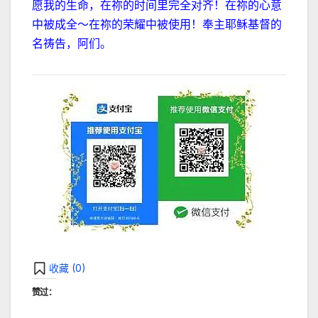
愿我的生命，在祢的时间里完全对齐！在祢的心意
中被成全～在祢的荣耀中被使用！
奉主耶稣基督的
名祷告，阿们。
收藏 (
0
)
赞过：