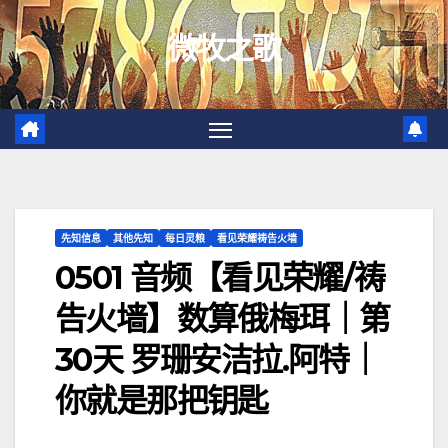
跳
微牧之歌
至
内
容
先知信息
其他先知
每日灵粮
看见荣耀祷告火墙
0501 音频【看见荣耀/祷
告火墙】数算俄梅珥｜第
30天 罗珊安洁拉.阿特｜
你就是那把钥匙