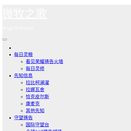
跳
微牧之歌
至
内
Song Of Prayers
容
每日灵粮
看见荣耀祷告火墙
每日灵修
先知信息
拉比柯澜濯
拉娜瓦舍
恰克皮尔斯
康麦克
其他先知
守望祷告
国际守望台