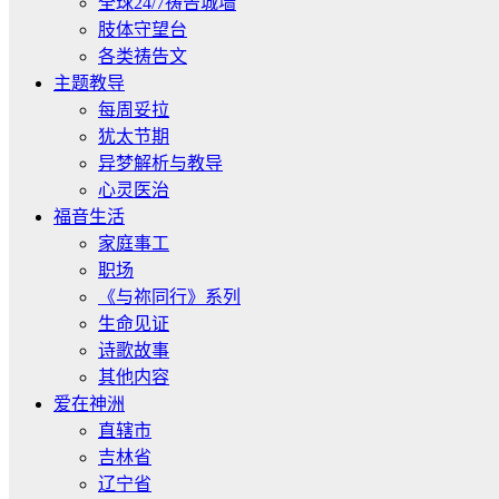
全球24/7祷告城墙
肢体守望台
各类祷告文
主题教导
每周妥拉
犹太节期
异梦解析与教导
心灵医治
福音生活
家庭事工
职场
《与祢同行》系列
生命见证
诗歌故事
其他内容
爱在神洲
直辖市
吉林省
辽宁省