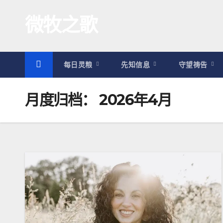
跳
微牧之歌
至
内
容
每日灵粮
先知信息
守望祷告
月度归档：
2026年4月