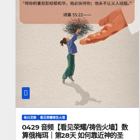
每日灵粮
看见荣耀祷告火墙
0429 音频【看见荣耀/祷告火墙】数
算俄梅珥｜第28天 如何靠近神的圣