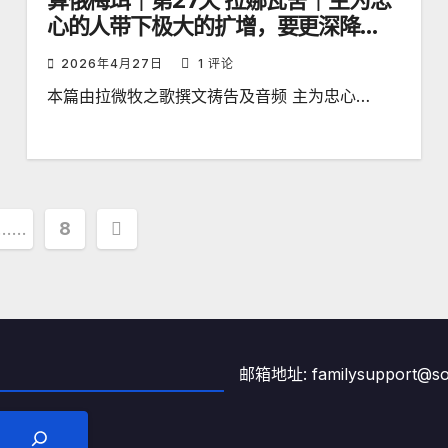
算俄梅珥｜第27天 拉娜瓦舍｜主为忠
心的人带下极大的扩增，要更深降
服！
2026年4月27日
1 评论
本篇由拉微牧之歌撰文祷告及音频 主为忠心…
……
8
邮箱地址: familysupport@son