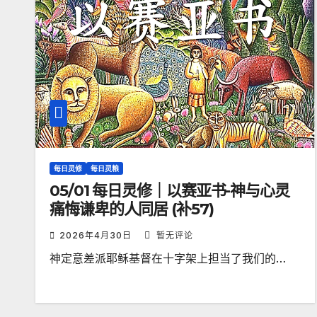
每日灵修
每日灵粮
05/01 每日灵修｜以赛亚书-神与心灵
痛悔谦卑的人同居 (补57)
2026年4月30日
暂无评论
神定意差派耶稣基督在十字架上担当了我们的…