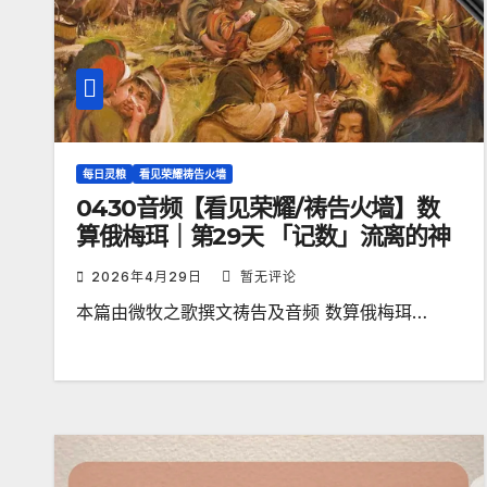
每日灵粮
看见荣耀祷告火墙
0430音频【看见荣耀/祷告火墙】数
算俄梅珥｜第29天 「记数」流离的神
2026年4月29日
暂无评论
本篇由微牧之歌撰文祷告及音频 数算俄梅珥…