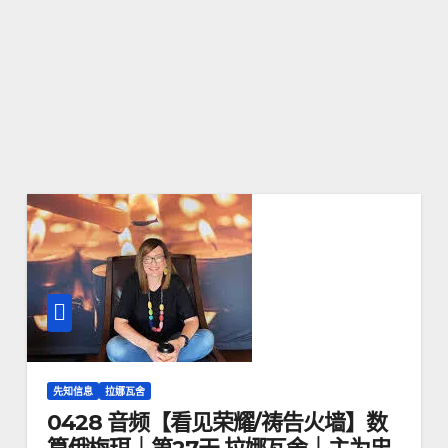
先知信息
拉娜瓦舍
0428 音频【看见荣耀/祷告火墙】数