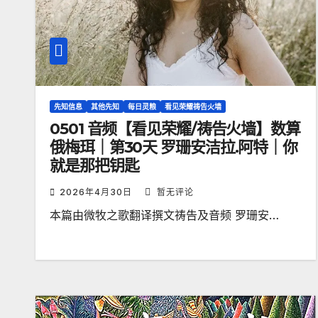
先知信息
其他先知
每日灵粮
看见荣耀祷告火墙
0501 音频【看见荣耀/祷告火墙】数算
俄梅珥｜第30天 罗珊安洁拉.阿特｜你
就是那把钥匙
2026年4月30日
暂无评论
本篇由微牧之歌翻译撰文祷告及音频 罗珊安…