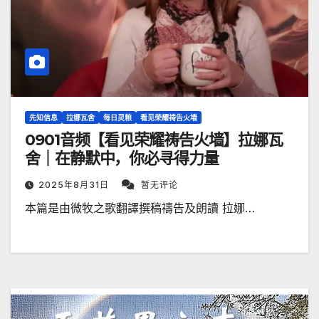
先知信息
拉娜瓦舍
每日灵粮
看见荣耀祷告火墙
0901音频【看见荣耀祷告火墙】拉娜瓦
舍｜在静默中，你必寻得力量
2025年8月31日
暂无评论
本篇是由微牧之歌翻譯撰稿禱告及朗讀 拉娜…