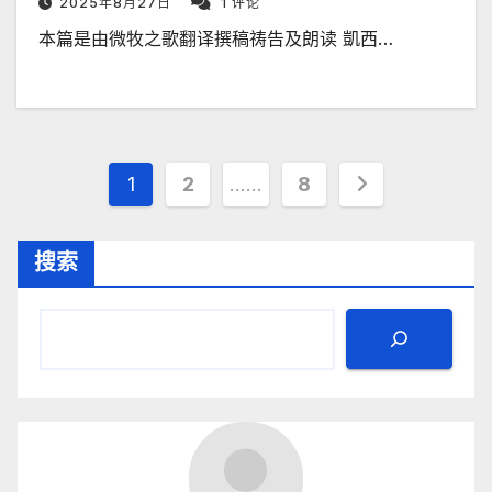
2025年8月27日
1 评论
本篇是由微牧之歌翻译撰稿祷告及朗读 凱西…
文
1
2
……
8
章
搜索
分
页