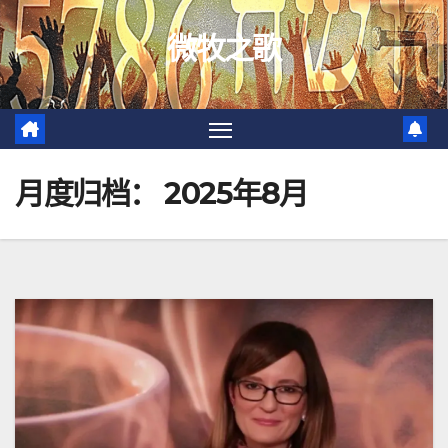
跳
微牧之歌
至
内
容
月度归档：
2025年8月