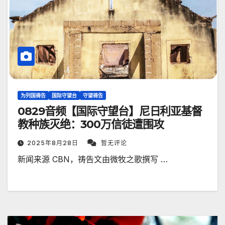
为列国祷告
国际守望台
守望祷告
0829音频【国际守望台】尼日利亚基督
教种族灭绝：300万信徒遭围攻
2025年8月28日
暂无评论
新闻来源 CBN，祷告文由微牧之歌撰写 …