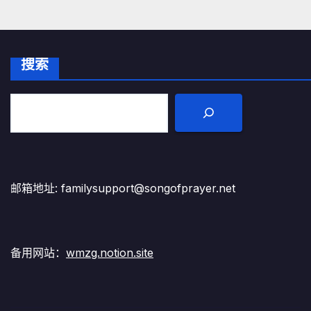
搜索
邮箱地址: familysupport@songofprayer.net
备用网站：
wmzg.notion.site