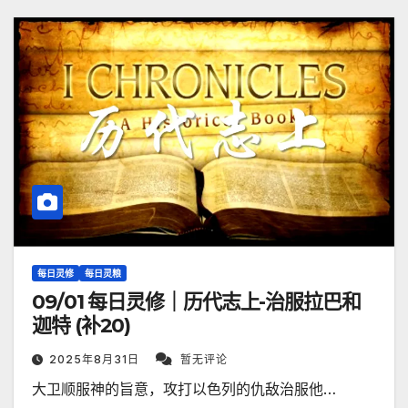
每日灵修
每日灵粮
09/01 每日灵修｜历代志上-治服拉巴和
迦特 (补20)
2025年8月31日
暂无评论
大卫顺服神的旨意，攻打以色列的仇敌治服他…