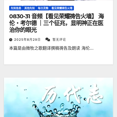
先知信息
其他先知
每日灵粮
看见荣耀祷告火墙
0830-31 音频【看见荣耀祷告火墙】 海
伦・考尔德 ｜三个征兆，显明神正在医
治你的眼光
2025年8月29日
暂无评论
本篇是由微牧之歌翻译撰稿祷告及朗读 海伦…