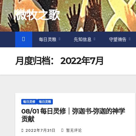
跳
微牧之歌
至
内
容
每日灵粮
先知信息
守望祷告
月度归档：
2022年7月
每日灵修
每日灵粮
08/01 每日灵修｜弥迦书-弥迦的神学
贡献
2022年7月31日
暂无评论