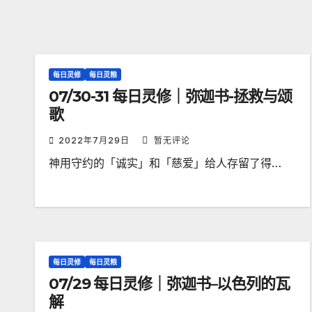
每日灵修
每日灵粮
07/30-31 每日灵修｜弥迦书-拯救与颂
歌
2022年7月29日
暂无评论
神用守约的「诚实」和「慈爱」给人存留了得…
每日灵修
每日灵粮
07/29 每日灵修｜弥迦书–以色列的瓦
解