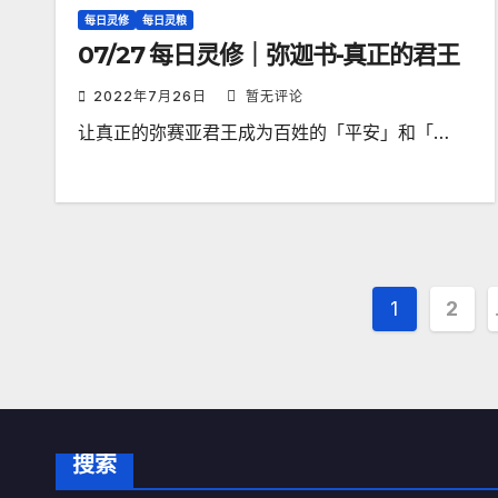
每日灵修
每日灵粮
07/27 每日灵修｜弥迦书-真正的君王
2022年7月26日
暂无评论
让真正的弥赛亚君王成为百姓的「平安」和「…
文
1
2
章
分
页
搜索