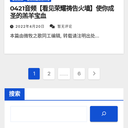
0421音频【看见荣耀祷告火墙】使你成
圣的羔羊宝血
2022年4月20日
暂无评论
本篇由微牧之歌同工编辑, 转载请注明出处…
文
1
2
……
6
章
搜索
分
页