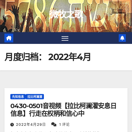
跳
微牧之歌
至
内
容
月度归档：
2022年4月
先知信息
拉比柯澜濯
0430-0501音视频【拉比柯澜濯安息日
信息】行走在权柄和信心中
2022年4月29日
1 评论