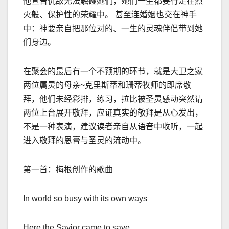
他宣告仇
敌无法触碰她们，她们一生都要行走在烈
火般、保护性的荣耀中。
甚至连婚姻也交在神手
中：神要亲自把那位对的、一生的灵魂伴侣带到她
们身边。
在聚会的最后有一个不预期的环节，就是大卫之家
两位属灵的母亲
~
克里斯蒂和珊蒂牧师的即席敬
拜，他们未经彩排，练习，拉比被圣灵感动突然请
两位上台展开敬拜，应证真实的敬拜是从心发出，
不是一种表演，建议读者亲自从语音中收听，一起
进入敬拜的恩膏与圣灵的流动中。
第一首：梅根创作的歌曲
In world so busy with its own ways
Here the Savior came to save