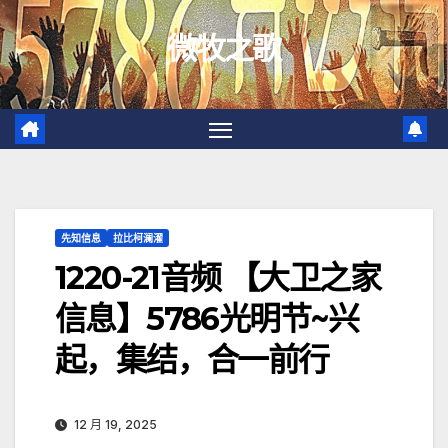
跳
微牧之歌
至
内
容
先知信息
拉比柯澜濯
1220-21音频 【大卫之家
信息】5786光明节~兴
起，集结，合一前行
12 月 19, 2025