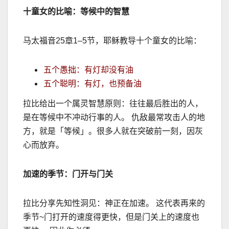
十童女的比喻：等候中的智慧
马太福音
25
章
1–5
节，耶稣教导十个童女的比喻：
五个愚拙：有灯却没有油
五个聪明：有灯，也预备油
拉比给出一个属灵智慧原则：往往最后胜出的人，
是在等候中不冲动行事的人。 仇
敌最常攻击人的地
方，就是「等候」。
很多人就在突破前一刻，因灰
心而放弃。
加速的季节：门开与门关
拉比分享先知性洞见：神正在加速。 这代表再来的
季节
~
门打开的速度得更快，但是门关上的速度也