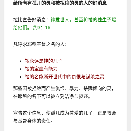
给所有有孤儿的灵和被拒绝的灵的人的好消息
拉比宣告好消息：
神爱世人，甚至将祂的独生子赐
给他们。 约
3
：
16
凡呼求耶稣基督之名的人：
祂永
远是神的儿子
祂的宝血有能力
祂的名能断开世代中的仇恨与谋
杀之灵
那些因被拒绝而产生仇恨、暴力、
杀戮倾向的灵，
在耶稣的名下可以被立刻洁净与驱逐。
宣告这个信息，使孤儿成为蒙爱的儿子，正是教会
与基督身体的责任。