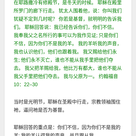
在耶路撒冷有修殿节，是冬天的时候。 耶稣在殿里
所罗门的廊下行走。 犹太人围着他，说：你叫我们
犹疑不定到几时呢？ 你若是基督，就明明的告诉我
们。 耶稣回答说：我已经告诉你们，你们不信。
我奉我父之名所行的事可以为我作见证
;
只是你们
不信，因为你们不是我的羊。 我的羊听我的声音，
我也认识他们，他们也跟着我。 我又赐给他们永
生
;
他们永不灭亡，谁也不能从我手里把他们夺
去。 我父把羊赐给我，他比万有都大，谁也不能从
我父手里把他们夺去。 我与父原为一。 约翰福音
10
：
22–30
当时是光明节，耶稣在圣殿中行走，宗教领袖围住
祂，逼问祂是否为基督。
耶稣回答的重点是：你们不信，因为你们不是我的
羊
;
我的羊认得我的声音，并且跟从我。