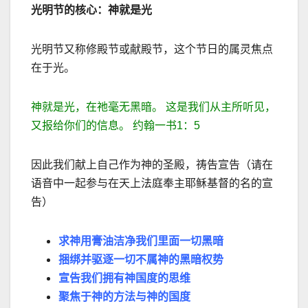
光明节的核心：神就是光
光明节又称修殿节或献殿节，这个节日的属灵焦点
在于光。
神就是光，在祂毫无黑暗。 这是我们从主所听见，
又报给你们的信息。 约翰一书
1
：
5
因此我们献上自己作为神的圣殿，祷告宣告（请在
语音中一起参与在天上法庭奉主耶稣基督的名的宣
告）
求神用膏油洁净我们里面一切黑暗
捆绑并驱逐一切不属神的黑暗权势
宣告我们拥有神国度的思维
聚焦于神的方法与神的国度