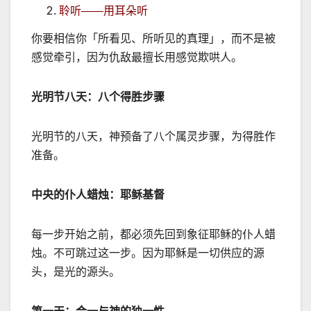
聆听
——
用耳朵听
你要相信你「所看见、所听见的真理」，而不是被
感觉牵引，因为仇
敌最擅长用感觉欺哄人。
光明节八天：八个得胜步骤
光明节的八天，神预备了八个属灵步骤，为得胜作
准备。
中央的仆人蜡烛：耶稣基督
每一步开始之前，都必须先回到象征耶稣的仆人蜡
烛。不可跳过这一步。因为耶稣是一切供应的源
头，是光的源头。