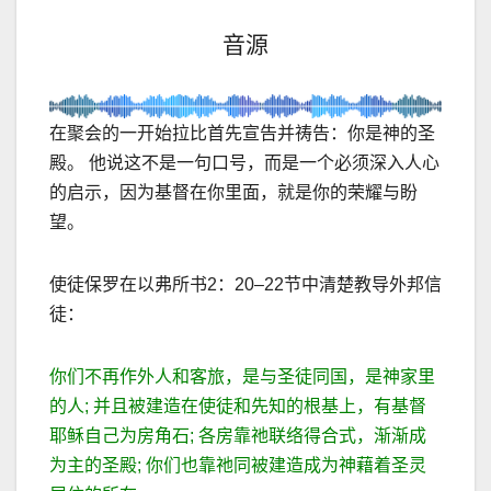
音源
在聚会的一开始拉比首先宣告并祷告：你是神的圣
殿。 他说这不是一句口号，而是一个必须深入人心
的启示，因为基督在你里面，就是你的荣耀与盼
望。
使徒保罗在以弗所书
2
：
20–22
节中清楚教导外邦信
徒：
你们不再作外人和客旅，是与圣徒同国，是神家里
的人
;
并且被建造在使徒和先知的根基上，有基督
耶稣自己为房角石
;
各房靠祂联络得合式，渐渐成
为主的圣殿
;
你们也靠祂同被建造成为神藉着圣灵