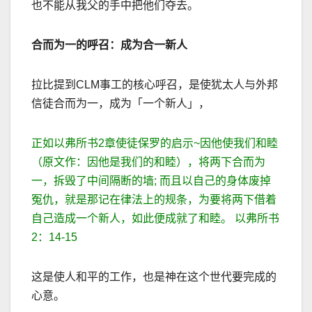
也不能从我父的手中把他们夺去。
合而为一的呼召：成为合一新人
拉比提到
CLM
事工的核心呼召，是使犹太人与外邦
信徒合而为一，成为「一个新人」，
正如以弗所书
2
章使徒保罗的启示
~
因他使我们和睦
（原文作：因他是我们的和睦），将两下合而为
一，拆毁了中间隔断的墙
;
而且以自己的身体废掉
冤仇，就是那记在律法上的规条，为要将两下借着
自己造成一个新人，如此便成就了和睦。 以弗所书
2
：
14-15
这是使人和平的工作，也是神在这个世代要完成的
心意。