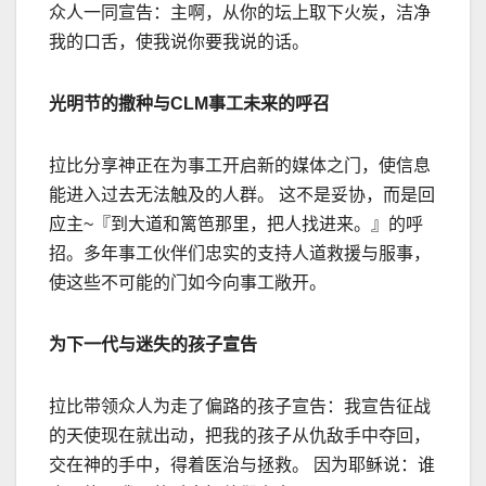
众人一同宣告：主啊，从你的坛上取下火炭，洁净
我的口舌，使我说你要我说的话。
光明节的撒种与
CLM
事工未来的呼召
拉比分享神正在为事工开启新的媒体之门，使信息
能进入过去无法触及的人群。 这不是妥协，而是回
应主
~
『到大道和篱笆那里，把人找进来。』的呼
招。多年事工伙伴们忠实的支持人道救援与服事，
使这些不可能的门如今向事工敞开。
为下一代与迷失的孩子宣告
拉比带领众人为走了偏路的孩子宣告：我宣告征战
的天使现在就出动，把我的孩子从仇
敌手中夺回，
交在神的手中，得着医治与拯救。
因为耶稣说：谁