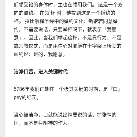
们领受祂的身体时，主也在领用我们。 这是一个双
向的盟约。 在领
‘
杯
‘
时，他提到这是一个婚约的
杯
。
拉比解释圣经中的婚约文化：新娘若同意婚
约，不需要说话，只要举杯喝下，就表示「我愿
意」。因此，当我们举起这杯，不是靠行为、不是
靠宗教仪式，而是用信心对耶稣在十字架上所立的
血约说：是的，我愿意。
洁净口舌，进入关键时代
5786
年我们正处在一个极其关键的时期，是『口』
pey
的纪元。
当心被洁净，口就能说出神要说的话，扩张神的
国，而不是拦阻神的作为。