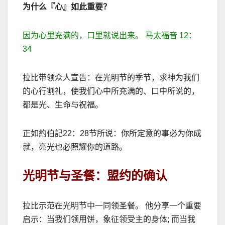
为什么『心』如此重要？
因为心里充满的，口里就说出来。 马太福音
12
：
34
拉比带领众人宣告：在光明节的季节，求神为我们
的心行割礼，使我们心中所充满的、口中所说的，
都是光、生命与祝福。
正如約伯記
22
：
28
节所说：
你所定意的事必为你成
就，亮光也必照耀你的道路。
光明节与圣餐：盟约的确认
拉比示范在光明节中一同领圣餐。 他分享一个重要
启示：当我们领用饼，象征领受主的身体
;
而当我