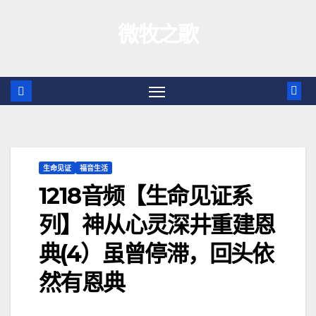
跳
微牧之歌
至
内
容
生命见证
福音生活
1218音频【生命见证系
列】神从心灵深井重建恩
典(4）虽曾停滞，回头依
然有恩典