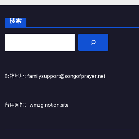
搜索
邮箱地址: familysupport@songofprayer.net
备用网站：
wmzg.notion.site