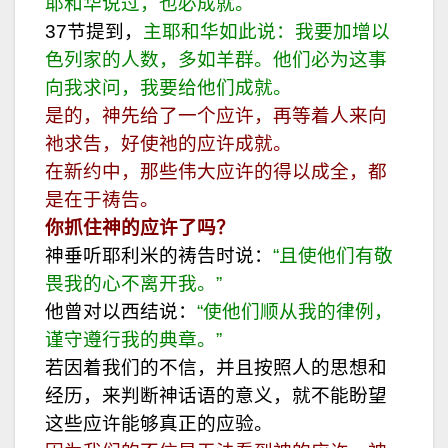
耶和华说过，也必成就。
37节提到，
主耶和华如此说：我要加增以
色列家的人数，多如羊群。他们必为这事
向我求问，我要给他们成就。
是的，神先给了一个应许，再等着人来向
祂求告，好使祂的应许成就。
在新约中，那些伟大应许的得以成全，都
是在于祷告。
你抓住神的应许了吗？
神垂听耶利米的祷告时说：
“且使他们有敬
畏我的心不离开我。”
他曾对以西结说：
“使他们顺从我的律例，
谨守遵行我的典章。”
若因着我们的不信，并且按照人的思想和
经历，来判断神话语的意义，就不能盼望
这些应许能够真正的应验。