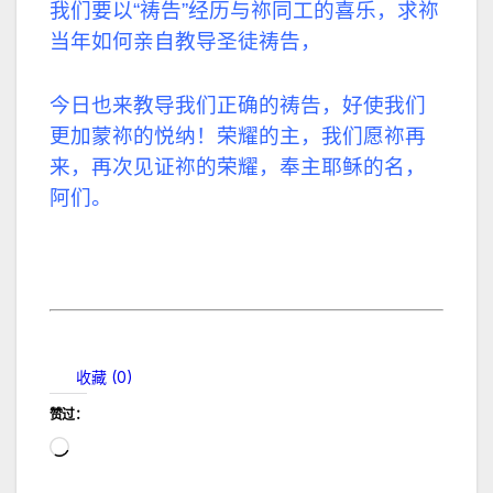
我们要以“祷告”经历与祢同工的喜乐，求祢
当年如何亲自教导圣徒祷告，
今日也来教导我们正确的祷告，好使我们
更加蒙祢的悦纳！荣耀的主，我们愿祢再
来，再次见证祢的荣耀，奉主耶稣的名，
阿们。
收藏 (
0
)
赞过：
正
在