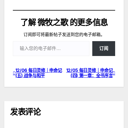
加
载…
了解 微牧之歌 的更多信息
订阅即可将最新帖子发送到您的电子邮箱。
输入您的电子邮件…
订阅
12/06 每日灵修｜申命记
12/05 每日灵修｜申命记
文
(五) 战争与和平
(四) 第一章：全书序言
章
导
航
发表评论