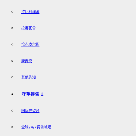
拉比柯澜濯
拉娜瓦舍
恰克皮尔斯
康麦克
其他先知
守望祷告
国际守望台
全球24/7祷告城墙