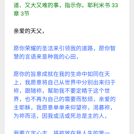
道、又大又难的事，指示你。耶利米书 33
章 3节
亲爱的天父，
愿你荣耀的圣洁来引领我的道路，愿你智
慧的言语来垦种我的心田，
愿你的旨意成就在我的生命中如同在天
上，我愿意将自己从世界中分别出来归于
祢，跟随祢，幫助我不要定睛于这个世
界，也不再为自己的需要而愁烦，亲爱的
主耶稣，我愿意单单来仰望祢，渴慕祢，
为祢而活，因我或活或死总是主的人，
我要立定心志，将祢放在我人生的第一