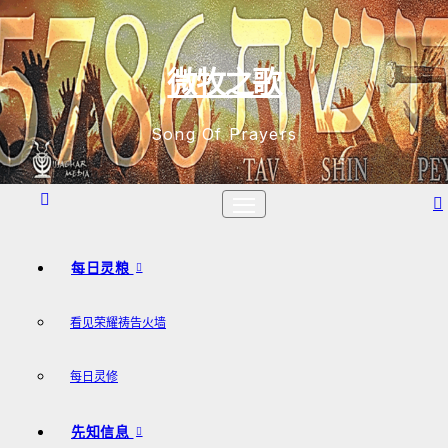
跳
至
内
微牧之歌
容
Song Of Prayers
每日灵粮
看见荣耀祷告火墙
每日灵修
先知信息