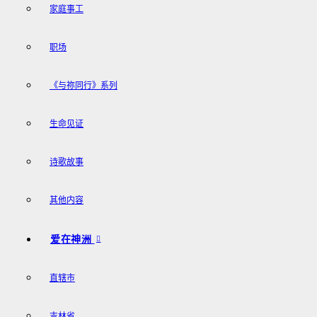
家庭事工
职场
《与祢同行》系列
生命见证
诗歌故事
其他内容
爱在神洲
直辖市
吉林省