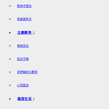
肢体守望台
各类祷告文
主题教导
每周妥拉
犹太节期
异梦解析与教导
心灵医治
福音生活