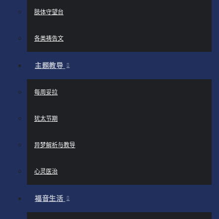
肢体守望台
各类祷告文
主题教导
每周妥拉
犹太节期
异梦解析与教导
心灵医治
福音生活