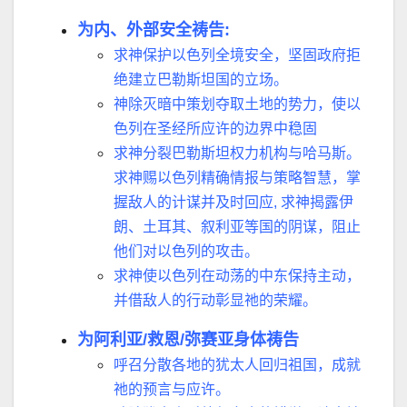
为内、外部安全祷告
:
求神保护以色列全境安全，坚固政府拒
绝建立巴勒斯坦国的立场。
神除灭暗中策划夺取土地的势力，使以
色列在圣经所应许的边界中
稳
固
求神分裂巴勒斯坦权力机构与哈马斯。
求神赐以色列精确情报与策略智慧，掌
握
敌
人的计谋并及时回应
,
求神揭露伊
朗、土耳其、叙利亚等国的阴谋，阻止
他们对以色列的攻击。
求神使以色列在动荡的中东保持主动，
并借
敌
人的行动彰显祂的荣耀。
为阿利亚
/
救恩
/
弥赛亚身体祷告
呼召分散各地的犹太人回归祖国，成就
祂的预言与应许。