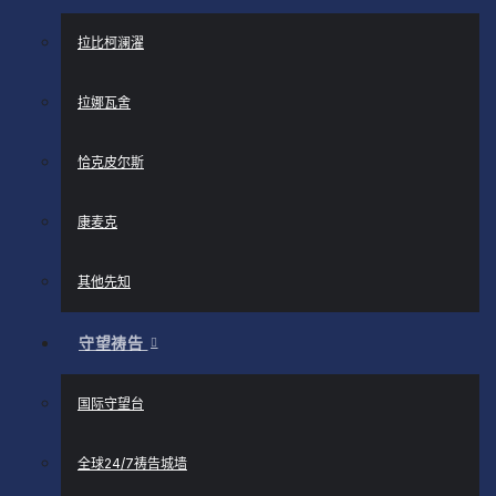
拉比柯澜濯
拉娜瓦舍
恰克皮尔斯
康麦克
其他先知
守望祷告
国际守望台
全球24/7祷告城墙