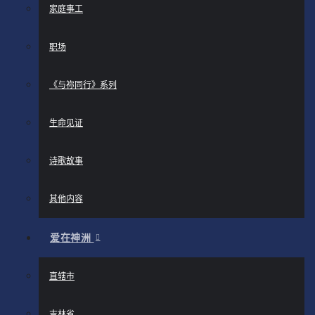
家庭事工
职场
《与祢同行》系列
生命见证
诗歌故事
其他内容
爱在神洲
直辖市
吉林省