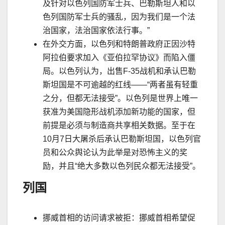
及针对以色列国防军士兵、巴勒斯坦人和以
色列国防军士兵的骚乱，因为我们是一个法
治国家，法治国家依法行事。
”
在外交方面，以色列和特朗普政府正因沙特
阿拉伯要求加入《亚伯拉罕协议》而陷入僵
局。以色列认为，出售
F-35
战机和承认巴勒
斯坦国是不可逾越的红线
——“
两者虽有轻重
之分，但都无法接受
”
。以色列是世界上唯一
获准为美国隐形战机添加新功能的国家，但
前提是必须与制造商共享相关数据。至于在
10
月
7
日大屠
杀
后承认巴勒斯坦国，以色列官
员和公众舆论认为此举是对恐怖主义的奖
励，并且
“
绝大多数以色列民众都无法接受
”
。
列国
挪威首相的访问请求被拒：挪威首相希望促