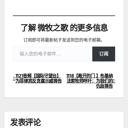
在
加
载…
了解 微牧之歌 的更多信息
订阅即可将最新帖子发送到您的电子邮箱。
输入您的电子邮件…
订阅
1121音频【国际守望台】
1118【敞开的门 】布基纳
文
为菲律宾反贪腐示威祷告
法索牧师呼吁：为我们的
仇敌祷告
章
导
航
发表评论