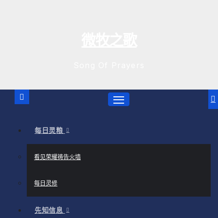
跳
至
内
微牧之歌
容
Song Of Prayers
每日灵粮
看见荣耀祷告火墙
每日灵修
先知信息