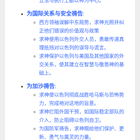
立法与执行上都以神为中心。
为国际关系与安全祷告
:
西方领袖误解中东局势，求神光照并纠
正他们错误的价值观与政策
求神使用以色列外交人员，勇敢传递真
理抵挡对以色列的误导与谎言。
求神保护以色列与美国及其他国家的外
交关系，使其建立在智慧与敬畏神的基
础上。
为加沙祷告
:
求神使以色列彻底战胜哈马斯与恐怖势
力，完成祂对这地的旨意。
求神拦阻外国干预，如国际
稳
定部队的
介入，防止阻碍以色列自卫。
为国防军祷告，求神赐给他们保护、更
新、勇气与属灵的力量。