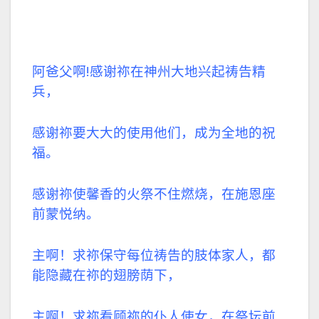
阿爸父啊!感谢祢在神州大地兴起祷告精
兵，
感谢祢要大大的使用他们，成为全地的祝
福。
感谢祢使馨香的火祭不住燃烧，在施恩座
前蒙悦纳。
主啊！求祢保守每位祷告的肢体家人，都
能隐藏在祢的翅膀荫下，
主啊！求祢看顾祢的仆人使女，在祭坛前