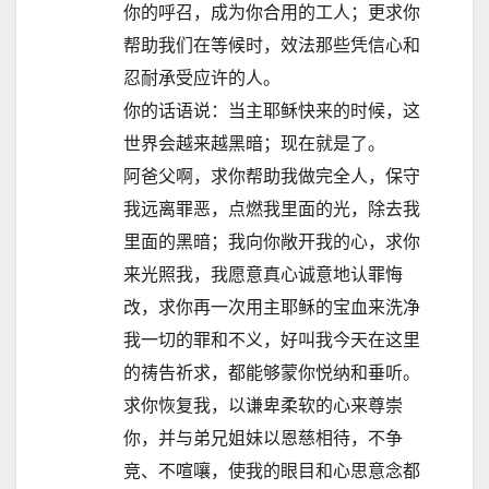
你的呼召，成为你合用的工人；更求你
帮助我们在等候时，效法那些凭信心和
忍耐承受应许的人。
你的话语说：当主耶稣快来的时候，这
世界会越来越黑暗；现在就是了。
阿爸父啊，求你帮助我做完全人，保守
我远离罪恶，点燃我里面的光，除去我
里面的黑暗；我向你敞开我的心，求你
来光照我，我愿意真心诚意地认罪悔
改，求你再一次用主耶稣的宝血来洗净
我一切的罪和不义，好叫我今天在这里
的祷告祈求，都能够蒙你悦纳和垂听。
求你恢复我，以谦卑柔软的心来尊崇
你，并与弟兄姐妹以恩慈相待，不争
竞、不喧嚷，使我的眼目和心思意念都