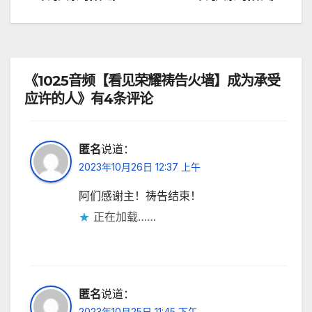
章
导
航
《1025音频【看见荣耀祷告火墙】成为承受
应许的人》有4条评论
匿名
说道：
2023年10月26日 12:37 上午
阿们感谢主！祷告结束！
正在加载……
匿名
说道：
2023年10月25日 11:45 下午