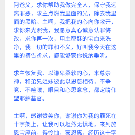
阿爸父，求你帮助我做完全人，保守我远
离罪恶，求主点燃我里面的光，除去我里
面的黑暗。主啊，我把我的心向你敞开，
求你来光照我，我愿意真心诚意认罪悔
改，求你再一次，用主耶稣的宝血来洗
净，我一切的罪和不义，好叫我今天在这
里的祷告祈求，都能够蒙你悦纳垂听。
求主恢复我、以谦卑柔软的心，来尊崇
神，和弟兄姐妹彼此以恩慈相待，不争
竞、不喧嚷，眼目和心思意念，都定睛仰
望耶稣基督。
主啊，感谢赞美你，谢谢你为我的罪死在
十字架上，让我可以坦然无惧地，来到施
恩宝座前，得怜恤，蒙恩惠，经历这十字