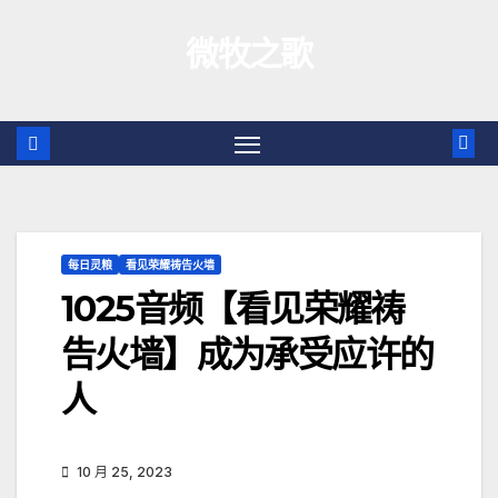
跳
微牧之歌
至
内
容
每日灵粮
看见荣耀祷告火墙
1025音频【看见荣耀祷
告火墙】成为承受应许的
人
10 月 25, 2023