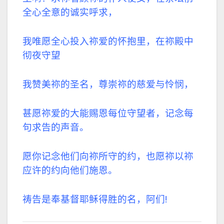
全心全意的诚实呼求，
我唯愿全心投入祢爱的怀抱里，在祢殿中
彻夜守望
我赞美祢的圣名，尊崇祢的慈爱与怜悯，
甚愿祢爱的大能赐恩每位守望者，记念每
句求告的声音。
愿你记念他们向祢所守的约，也愿祢以祢
应许的约向他们施恩。
祷告是奉基督耶稣得胜的名，阿们!