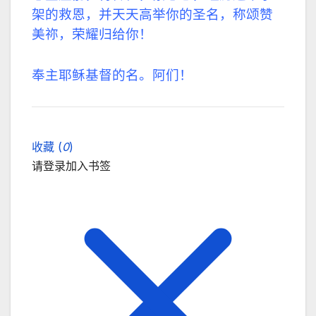
架的救恩，并天天高举你的圣名，称颂赞
美祢，荣耀归给你！
奉主耶稣基督的名。阿们！
收藏 (
0
)
请登录加入书签
关闭