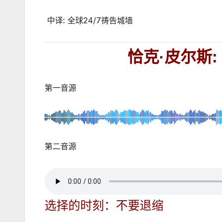
中译
:
全球
24/7
祷告城墙
恰克
·
皮尔斯
第一音源
第二音源
选择的时刻：不要退缩