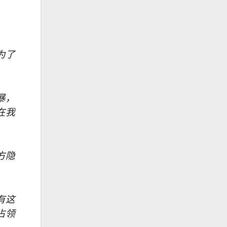
为了
暴，
在我
方隐
有这
占领