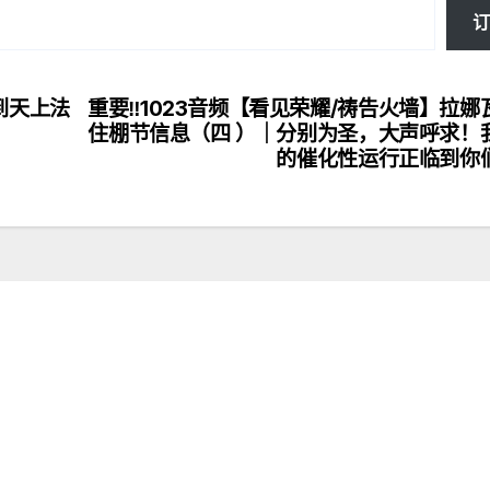
订
上到天上法
重要‼️1023音频【看见荣耀/祷告火墙】拉娜
住棚节信息（四 ）｜分别为圣，大声呼求！
的催化性运行正临到你