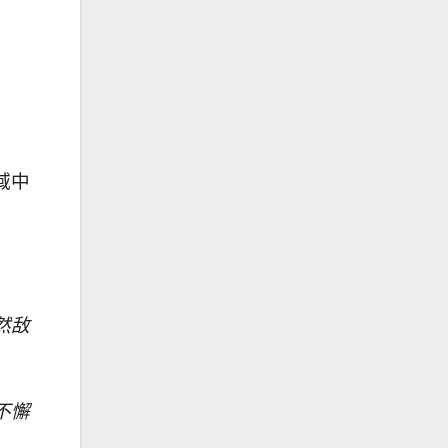
域中
然
敌
。
不懈