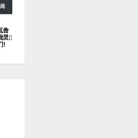
阅
瓦舍
我灵
们！