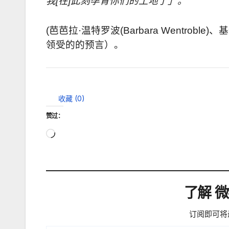
我
[
在
]
此刻孕育你们的土地了」。
(
芭芭拉
·
温特罗波
(Barbara Wentroble)
、基
领受的的预言）。
收藏 (
0
)
赞过：
正
在
加
载…
了解 
订阅即可将
输入您的电子邮件…