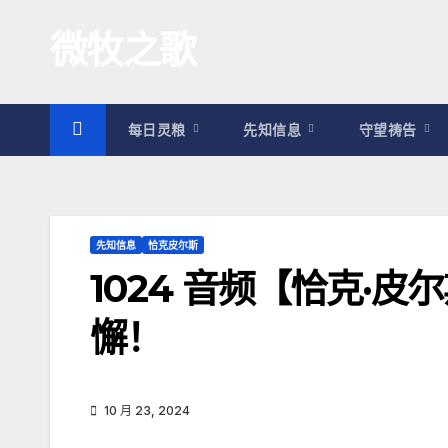
跳
微牧之歌
至
内
容
每日灵粮
先知信息
守望祷告
先知信息
恰克皮尔斯
1024 音频【恰克·
懈！
10 月 23, 2024