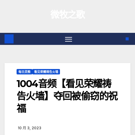
跳
微牧之歌
至
内
容
每日灵粮
看见荣耀祷告火墙
1004音频【看见荣耀祷
告火墙】夺回被偷窃的祝
福
10 月 3, 2023