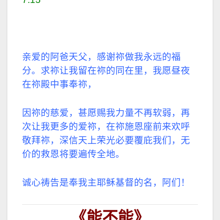
亲爱的阿爸天父，感谢祢做我永远的福
分。求祢让我留在祢的同在里，我愿昼夜
在祢殿中事奉祢，
因祢的慈爱，甚愿赐我力量不再软弱，再
次让我更多的爱祢，在祢施恩座前来欢呼
敬拜祢，深信天上荣光必要覆庇我们，无
价的救恩将要遍传全地。
诚心祷告是奉我主耶稣基督的名，阿们！
《能不能》