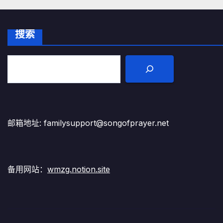
搜索
邮箱地址: familysupport@songofprayer.net
备用网站：
wmzg.notion.site