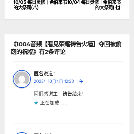
10/05 每日灵修｜希伯来书
10/04 每日灵修｜希伯来书
文
的大祭司(八)
的大祭司(七)
章
导
航
《1004音频【看见荣耀祷告火墙】夺回被偷
窃的祝福》有2条评论
匿名
说道：
2023年10月4日 12:33 上午
阿们感谢主！祷告结束！
正在加载……