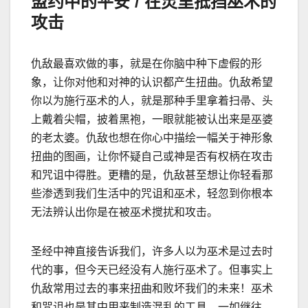
盟约中的平安
/
在灵里抵挡巫术的
攻击
仇
敌最喜欢做的事，就是在你脑中种下虚假的形
象，让你对他和对神的认识都产生扭曲。仇敌希望
你以为施行巫术的人，就是那种手里拿着扫帚、头
上戴着尖帽，披着黑袍，一眼就能被认出来是巫婆
的老太婆。仇敌也想在你心中描绘一幅关于神形象
扭曲的图画，让你怀疑自己或神是否有权柄在攻击
和咒诅中得胜。更糟的是，仇敌甚至想让你轻看那
些渗透到我们生活中的咒诅和巫术，轻忽到你根本
无法辨认出你是在被巫术搅扰和攻击。
圣经中神直接告诉我们，许多人以为巫术是过去时
代的事，但今天已经没有人施行巫术了。但事实上
仇
敌常用过去的事来扭曲和败坏我们的未来！巫术
和咒诅也是其中用来制造混乱的工具。一如继往，