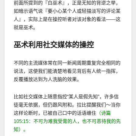
前面所提到的『白巫术』，正是无知的背逆之举，
如暗示语气说『要小心某个人或轻描淡写的评论某
人』，实际上是在操控听者对该对象的看法
——
这
就是巫术。
巫术利用社交媒体的操控
不同的主流媒体常在同一新闻周期重复完全相同的
说法，这使我们能清楚地看见背后有人统一指挥，
反覆播放达到为人洗脑的效果。
比如社交媒体上随意指控
“
某人是假先知
”
，许多信
徒毫无依据，但仍跟风附和。拉比提醒我们～当你
这样论断时，已被自己口中的话语缠住
（
诗篇
105:15
：不可为难我受膏的人，也不可恶待我的先
知）。