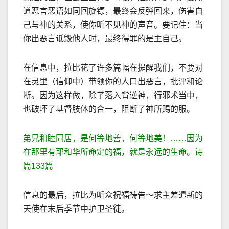
道恶言恶语如同回旋镖，最终会反弹回来，伤害自
己与神的关系，使你听不见神的声音。要记住：当
你出恶言诋毁他人时，最终得罪的是主自己。
在信息中，拉比花了许多篇幅在提醒我们，不要对
在灵里（信仰中）带领你的人口出恶言，批评和论
断。因为这样做，除了落入背逆神，行邪术当中，
也破坏了基督肢体的合一，阻断了神所赐的服。
弟兄和睦同居，是何等地善，何等地美！
……
因为
在那里有耶和华所命定的福，就是永
远的生命。诗
篇
133
篇
信息的最后，拉比为听众祝福祷告～求主差遣新的
天使在末后季节中护卫圣徒。