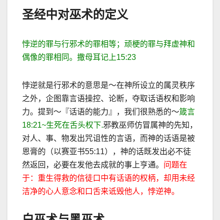
圣经中对巫术的定义
悖逆的罪与行邪术的罪相等；顽梗的罪与拜虚神和
偶像的罪相同。撒母耳记上
15:23
悖逆就是行邪术的意思是～在神所设立的属灵秩序
之外，企图靠言语操控、论断，夺取话语权和影响
力。提到～『话语的能力』，我们很熟悉的
～
箴言
18:21~
生死在舌头权下
.
邪教巫师仿冒属神的先知，
对人、事、物发出咒诅性的言语，而神的话语是被
恩膏的（以赛亚书
55:11
），神的话既发出必不徒
然返回，必要在发他去成就的事上亨通。
问题在
于：重生得救的信徒口中有话语的权柄，却用未经
洁净的心人意念和口舌来诋毁他人，悖逆神。
白巫术与黑巫术