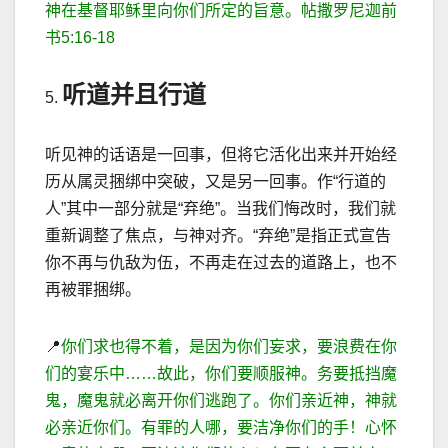
神在基督耶稣里向你们所定的旨意。帖撒罗尼迦前
书
5:16-18
听道并且行道
5.
听见神的话语是一回事，但将它活化出来并开始经
历从属灵捆绑中突破，又是另一回事。作
“
行道的
人
”
其中一部分就是
“
弃绝
”
。当我们悔改时，我们就
重新调整了焦点，与神对齐。
“
弃绝
”
是指正式宣告
你不再与仇
敌为伍，不再走在过去的道路上，也不
再被罪捆绑。
📍
你们求也得不着，是因为你们妄求，要浪费在你
们的宴乐中
……
故此，你们要顺服神。务要抵挡魔
鬼，魔鬼就必离开你们逃跑了。你们亲近神，神就
必亲近你们。有罪的人哪，要洁净你们的手！心怀