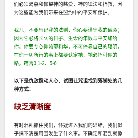
们必须渴慕和仰望神的慈爱，神的律法和指教，因
为这些能为我们带来在盟约中的平安和保护。
我儿，不要忘记我的法则，你心要谨守我的诫命；
因为它必将长久的日子、生命的年数与平安加给
你。你要专心仰赖耶和华，不可倚靠自己的聪明，
在你一切所行的事上都要认定祂，祂必指引你的
路。箴言
3:1-2
、
5-6
以下是仇
敌搅动人心、试图让咒诅找到落脚处的几
种方式：
缺乏清晰度
有时混乱抓住我们，怀疑进入我们的思绪，我们似
乎搞不清楚周围发生了什么事。不确定和混乱就像