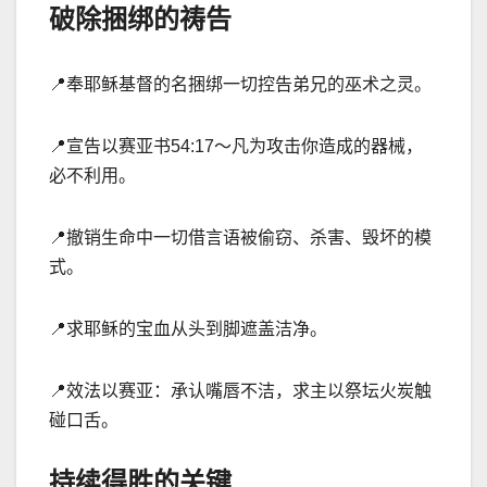
破除捆绑的祷告
📍
奉耶稣基督的名捆绑一切控告弟兄的巫术之灵。
📍
宣告以赛亚书
54
:
17
～凡为攻击你造成的器械，
必不利用。
📍
撤销生命中一切借言语被偷窃、
杀害、毁坏的模
式。
📍
求耶稣的宝血从头到脚遮盖洁净。
📍
效法以赛亚：承认嘴唇不洁，求主以祭坛火炭触
碰口舌。
持续得胜的关键