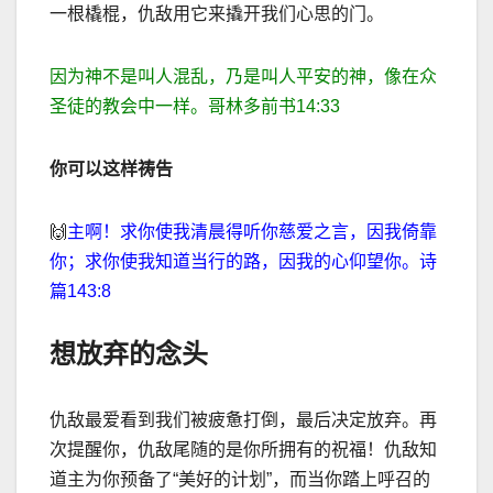
一根橇棍，仇
敌用它来撬开我们心思的门。
因为神不是叫人混乱，乃是叫人平安的神，像在众
圣徒的教会中一样。哥林多前书
14:33
你可以这样祷告
🙌
主啊！求你使我清晨得听你慈爱之言，因我倚靠
你；求你使我知道当行的路，因我的心仰望你。诗
篇
143:8
想放弃的念头
仇
敌最爱看到我们被疲惫打倒，最后决定放弃。再
次提醒你，仇敌尾随的是你所拥有的祝福！仇敌知
道主为你预备了
“
美好的计划
”
，而当你踏上呼召的