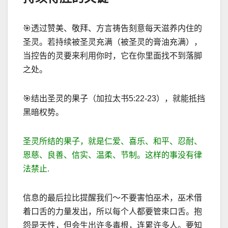
🎯
透过赞美、敬拜、方言祷告刻意每天滋养内住的
圣灵。若持续被圣灵充满（被圣灵的膏油充满），
当控告的灵要来利用你时，它在你里面找不到落脚
之处。
🎯
结出圣灵的果子（加拉太书
5:22-23
），就能抵挡
黑暗权势。
圣灵所结的果子，就是仁爱、喜乐、和平、忍耐、
恩慈、良善、信实、温柔、节制。这样的事没有律
法禁止
.
信息的最后拉比提醒我们～不要害怕巫术，巫术借
着口舌的力量发出，所以每个人都要管束口舌。抱
怨是天性，但会生出许多毒根，连累许多人。要知