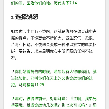
们的罪，医治他们的地。历代志下
7:14
选择饶恕
3.
如果你心中存有不饶恕，这就是仇
敌在你灵魂中占
据的据点。不饶恕会不断扩大，滋生怒气、怨恨、
苦毒和怀疑。不饶恕会变成一种难以察觉的属灵捆
绑。要祷告，求主显明你心中所怀藏的任何不饶
恕。
📍
你们站着祷告的时候，若想起有人得罪你们，就
当饶恕他，好叫你们在天上的父也饶恕你们的过
犯。马可福音
11
:
25
📍
那时，彼得进前来，对耶稣说：『主啊，我弟兄
得罪我，我当饶恕他几次呢？到七次可以吗？』耶