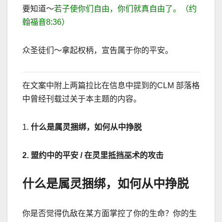
要知道～
若子使你们自由，你们就真自由了。（约
翰福音
8:36
）
众圣徒们～拿起权柄，宣告属于你的平安。
在文案中附上两篇拉比在信息中提到的
CLM
部落格
中曾经刊载过关于本主题的内容。
1.
什么是属灵捆绑，如何从中挣脱
2.
盟约中的平安
/
在灵里抵挡巫术的攻击
什么是属灵捆绑，如何从中挣脱
你是否觉得仇
敌在某方面掌控了你的生命？你的生