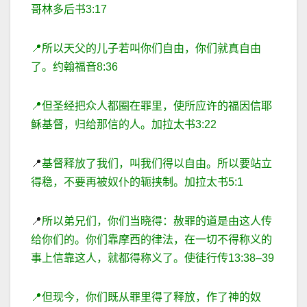
哥林多后书
3
:
17
📍
所以天父的儿子若叫你们自由，你们就真自由
了。约翰福音
8
:
36
📍
但圣经把众人都圈在罪里，使所应许的福因信耶
稣基督，归给那信的人。加拉太书
3
:
22
📍
基督释放了我们，叫我们得以自由。所以要站立
得
稳，不要再被奴仆的轭挟制。加拉太书
5
:
1
📍
所以弟兄们，你们当晓得：赦罪的道是由这人传
给你们的。你们靠摩西的律法，在一切不得称义的
事上信靠这人，就都得称义了。使徒行传
13
:
38
–
39
📍
但现今，你们既从罪里得了释放，作了神的奴