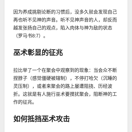
因为养成挑剔论断的习惯后，没多久就会发现自己
再也听不见神的声音。听不见神声音的人，却反而
越发张扬自己的观点，陷入肉体与神为
敌的状态
（罗马书
8:7
）。
巫术彰显的征兆
拉比举了一个在聚会中观察到的现象：当会众不断
捏脖子（感觉僵硬被辖制），不停打哈欠（沉睡的
灵压制），或者来聚会的路上屡遭阻挠、历经波
折。这就是有人施行巫术要搅扰聚会，阻断神的工
作的征兆。
如何抵挡巫术攻击