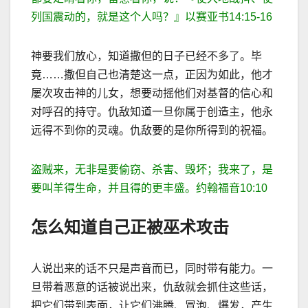
列国震动的，就是这个人吗？』以赛亚书
14:15-16
神要我们放心，知道撒但的日子已经不多了。毕
竟
……
撒但自己也清楚这一点，正因为如此，他才
屡次攻击神的儿女，想要动摇他们对基督的信心和
对呼召的持守。仇
敌知道一旦你属于创造主，他永
远得不到你的灵魂。仇敌要的是你所得到的祝福。
盗贼来，无非是要偷窃、
杀害、毁坏；我来了，是
要叫羊得生命，并且得的更丰盛。约翰福音
10:10
怎么知道自己正被巫术攻击
人说出来的话不只是声音而已，同时带有能力。一
旦带着恶意的话被说出来，仇
敌就会抓住这些话，
把它们带到表面，让它们沸腾、冒泡、爆发，产生