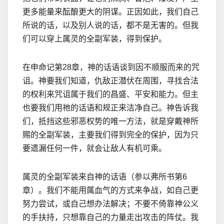
更多能量来酝酿更大的阴谋。正因如此，我们自己
所说的话，以及别人说的话，都不是无害的。但我
们可以穿上属灵的全副军装，得到保护。
在申命记第
28
章，神的话语谈到因不顺服而来的咒
诅。神要我们知道，仇
敌正潜伏在周围，寻找合法
的权利来咒诅属于我们的昌盛、平安和能力。但主
也要我们用祂的话语和规正来洁净自己。神告诉我
们，抵挡这些邪恶权势的唯一方法，就是穿戴神所
赐的全副军装，主要我们得到完全的保护，因为只
要遗漏任何一件，就会让敌人有机可乘。
属灵的全副军装来自神的话语（参以弗所书第
6
章）。我们不能用属血气的方式来争战，如自己更
努力尝试，或自己想办法解决；不要不倚靠神公义
的手扶持，只想靠自己的力量走出攻击的阵仗。我