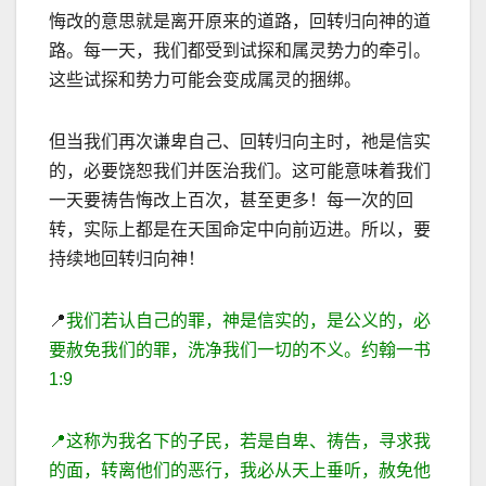
悔改的意思就是离开原来的道路，回转归向神的道
路。每一天，我们都受到试探和属灵势力的牵引。
这些试探和势力可能会变成属灵的捆绑。
但当我们再次谦卑自己、回转归向主时，祂是信实
的，必要饶恕我们并医治我们。这可能意味着我们
一天要祷告悔改上百次，甚至更多！每一次的回
转，实际上都是在天国命定中向前
迈进。所以，要
持续地回转归向神！
📍
我
们若认自己的罪，神是信实的，是公义的，必
要赦免我们的罪，洗净我们一切的不义。约翰一书
1
:
9
📍
这称为我名下的子民，若是自卑、祷告，寻求我
的面，转离他们的恶行，我必从天上垂听，赦免他