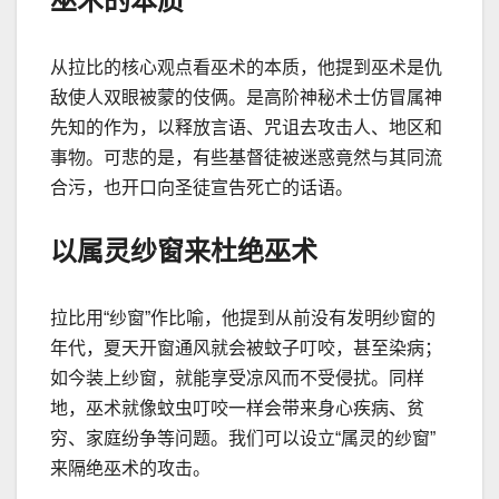
巫术的本质
从拉比的核心观点看巫术的本质，他提到巫术是仇
敌使人双眼被蒙的伎俩。是高阶神秘术士仿冒属神
先知的作为，以释放言语、咒诅去攻击人、地区和
事物。可悲的是，有些基督徒被迷惑竟然与其同流
合污，也开口向圣徒宣告死亡的话语。
以属灵纱窗来杜绝巫术
拉比用
“
纱窗
”
作比喻，他提到从前没有发明纱窗的
年代，夏天开窗通风就会被蚊子叮咬，甚至染病；
如今装上纱窗，就能享受凉风而不受侵扰。同样
地，巫术就像蚊虫叮咬一样会带来身心疾病、贫
穷、家庭纷争等问题。我们可以设立
“
属灵的纱窗
”
来隔绝巫术的攻击。