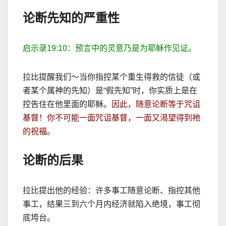
论断先知的严重性
启示录
19:10
：预言中的灵意乃是为耶稣作见证。
拉比提醒我们～当你指控某个重生得救的信徒（或
者某个属神的先知）是
“
假先知
”
时，你实质上是在
控告住在他里面的耶稣。
因此，随意论断等于咒诅
基督！你不可能一面咒诅基督，一面又渴望得到祂
的祝福。
论断的后果
拉比提出他的经验：许多事工随意论断、指控其他
事工，结果三到六个月内经济就陷入绝境，事工彻
底垮台。