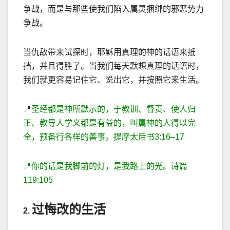
争战，而是与那些使我们陷入属灵捆绑的邪恶势力
争战。
当仇
敌带来试探时，耶稣用真理的神的话语来抵
挡，并且得胜了。当我们每天默想真理的话语时，
我们就更容易记住它、说出它，并按照它来生活。
📍
圣经都是神所默示的，于教训、督责、使人归
正、教导人学义都是有益的，叫属神的人得以完
全，预备行各样的善事。提摩太后书
3
:
16
–
17
📍
你的话是我脚前的灯，是我路上的光。诗篇
119:105
过悔改的生活
2.