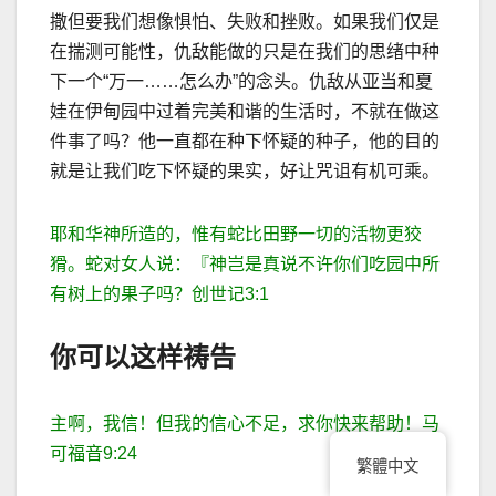
撒但要我们想像惧怕、失败和挫败。如果我们仅是
在揣测可能性，仇
敌能做的只是在我们的思绪中种
下一个
“
万一
……
怎么办
”
的念头。仇
敌从亚当和夏
娃在伊甸园中过着完美和谐的生活时，不就在做这
件事了吗？他一直都在种下怀疑的种子，他的目的
就是让我们吃下怀疑的果实，好让咒诅有机可乘。
耶和华神所造的，惟有蛇比田野一切的活物更狡
猾。蛇对女人说：『神岂是真说不许你们吃园中所
有树上的果子吗？创世记
3:1
你可以这样祷告
主啊，我信！但我的信心不足，求你快来帮助！马
可福音
9:24
繁體中文