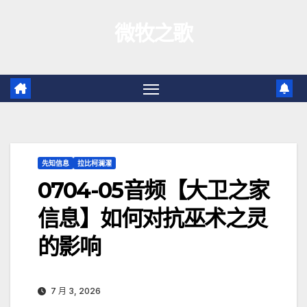
跳
微牧之歌
至
内
容
先知信息
拉比柯澜濯
0704-05音频【大卫之家
信息】如何对抗巫术之灵
的影响
7 月 3, 2026