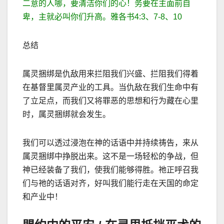
二意的人哪，要清洁你们的心！务要在主面前自
卑，主就必叫你们升高。雅各书
4:3
、
7-8
、
10
总结
属灵捆绑是仇
敌用来拦阻我们兴盛、拦阻我们得着
在基督里属灵产业的工具。当仇敌在我们生命中有
了立足点，而我们又将罪恶的思想和行为藏在心里
时，属灵捆绑就会发生。
我们可以透过浸泡在神的话语中并持续祷告，来从
属灵捆绑中挣脱出来。这不是一场轻松的争战，但
神已经装备了我们，使我们能够得胜。祂正呼召我
们与祂的话语对齐，好叫我们能行走在天国的命定
和产业中！