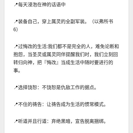
📍
每天浸泡在神的话语中
📍
装备自己，穿上属灵的全副军装。（以弗所书
6
）
📍
过悔改的生活
:
我们都不是完全的人，难免论断和
抱怨，当圣灵或属灵同伴提醒我们时，我们立刻回
转归向神，把『悔改』当成生活中随时要进行的
事。
📍
选择饶恕：不饶恕是仇
敌工作的据点。
📍
不住的祷告：让祷告成为生活的惯常模式。
📍
听道并且行道：弃绝黑暗，宣告脱离捆绑。