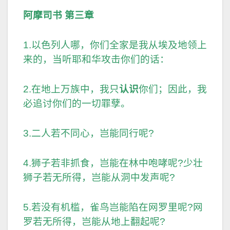
阿摩司书 第三章
1.以色列人哪，你们全家是我从埃及地领上
来的，当听耶和华攻击你们的话：
2.在地上万族中，我只
认识
你们；因此，我
必追讨你们的一切罪孽。
3.二人若不同心，岂能同行呢?
4.狮子若非抓食，岂能在林中咆哮呢?少壮
狮子若无所得，岂能从洞中发声呢?
5.若没有机槛，雀鸟岂能陷在网罗里呢?网
罗若无所得，岂能从地上翻起呢?