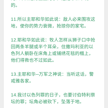
的。
11.所以主耶和华如此说：敌人必来围攻这
地，使你的势力衰微，抢掠你的家宅。
12.耶和华如此说：牧人怎样从狮子口中抢
回两条羊腿或半个耳朵，住撒玛利亚的以
色列人躺卧在床角上或铺绣花毯的榻上，
他们得救也不过如此。
13.主耶和华─万军之神说：当听这话，警
戒雅各家。
14.我讨以色列罪的日子，也要讨伯特利祭
坛的罪；坛角必被砍下，坠落于地。