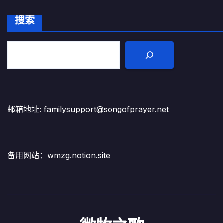
搜索
邮箱地址: familysupport@songofprayer.net
备用网站：
wmzg.notion.site