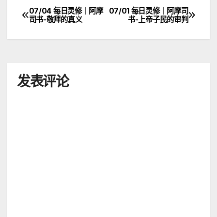
07/04 每日灵修｜阿摩
07/01 每日灵修｜阿摩司
文
司书-敬拜的真义
书-上帝子民的审判
章
导
航
发表评论