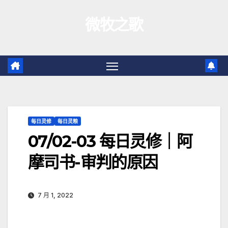
跳
微牧之歌
至
内
容
每日灵修
每日灵粮
07/02-03 每日灵修｜阿
摩司书-审判的原因
7 月 1, 2022