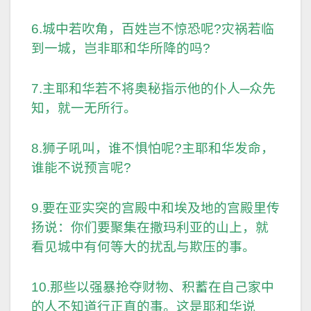
6.城中若吹角，百姓岂不惊恐呢?灾祸若临
到一城，岂非耶和华所降的吗?
7.主耶和华若不将奥秘指示他的仆人─众先
知，就一无所行。
8.狮子吼叫，谁不惧怕呢?主耶和华发命，
谁能不说预言呢?
9.要在亚实突的宫殿中和埃及地的宫殿里传
扬说：你们要聚集在撒玛利亚的山上，就
看见城中有何等大的扰乱与欺压的事。
10.那些以强暴抢夺财物、积蓄在自己家中
的人不知道行正直的事。这是耶和华说