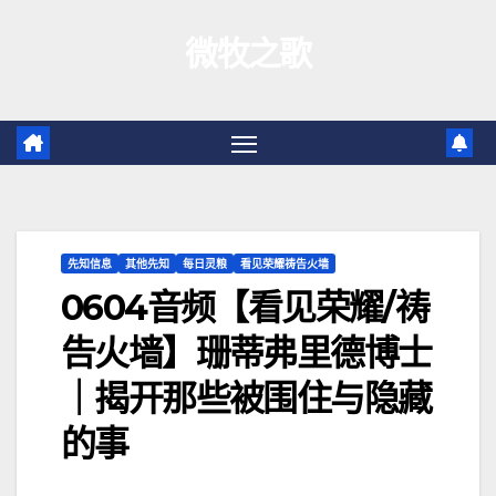
跳
微牧之歌
至
内
容
先知信息
其他先知
每日灵粮
看见荣耀祷告火墙
0604音频【看见荣耀/祷
告火墙】珊蒂弗里德博士
｜揭开那些被围住与隐藏
的事