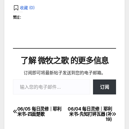
收藏 (
0
)
赞过：
了解 微牧之歌 的更多信息
订阅即可将最新帖子发送到您的电子邮箱。
输入您的电子邮件…
订阅
06/05 每日灵修｜耶利
06/04 每日灵修｜耶利
文
米书-四面楚歌
米书-先知打碎瓦器 (补
19)
章