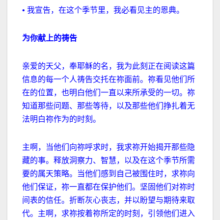
•
我宣告，在这个季节里，我必看见主的恩典。
为你献上的祷告
亲爱的天父，奉耶稣的名，我为此刻正在阅读这篇
信息的每一个人祷告交托在祢面前。祢看见他们所
在的位置，也明白他们一直以来所承受的一切。祢
知道那些问题、那些等待，以及那些他们挣扎着无
法明白祢作为的时刻。
主啊，当他们向祢呼求时，我求祢开始揭开那些隐
藏的事。释放洞察力、智慧，以及在这个季节所需
要的属天策略。当他们感到自己被围住时，求祢向
他们保证，祢一直都在保护他们。坚固他们对祢时
间表的信任。折断灰心丧志，并以盼望与期待来取
代。主啊，求祢按着祢所定的时刻，引领他们进入