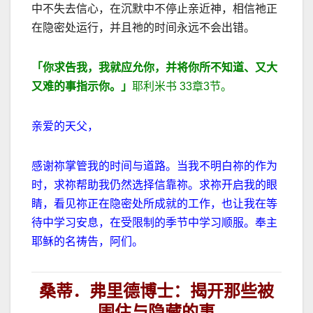
中不失去信心，在沉默中不停止亲近神，相信祂正
在隐密处运行，并且祂的时间永远不会出错。
「你求告我，我就应允你，并将你所不知道、又大
又难的事指示你。」
耶利米书
33
章
3
节。
亲爱的天父，
感谢祢掌管我的时间与道路。当我不明白祢的作为
时，求祢帮助我仍然选择信靠祢。求祢开启我的眼
睛，看见祢正在隐密处所成就的工作，也让我在等
待中学习安息，在受限制的季节中学习顺服。奉主
耶稣的名祷告，阿们。
桑蒂．弗里德博士：揭开那些被
围住与隐藏的事