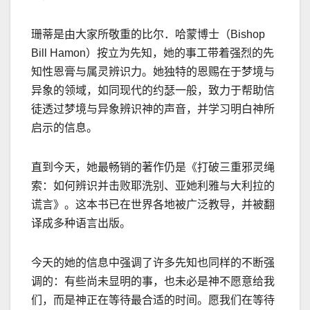
珊蒂是由大家所敬重的比尔．哈蒙博士（
Bishop
Bill Hamon
）按立为先知，她的事工带着强烈的先
知性恩膏与属灵辨识力。她独特的恩赐在于梦境与
异象的领域，如同现代的约瑟一般，致力于帮助信
徒透过梦境与异象辨识神的声音，并学习明白神所
启示的信息。
直到今天，她最畅销的著作仍是《打破三重邪灵绳
索：如何辨识并击败耶洗别、亚她利雅与大利拉的
谎言》。这本书已在世界各地被广泛教导，并被翻
译成多种语言出版。
今天的她的信息中强调了许多先知也同样的不断强
调的：有些尚未显明的事，也未必是神不愿意给我
们，而是神正在等待最合适的时间。愿我们在等待