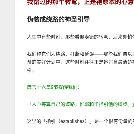
我错过的那个转弯，正是祂原本的心意
伪装成绕路的神圣引导
人生中有些时刻，那些看似走错的转弯，后来却悄
我们称它们为绕路、打断和延误
——
那些我们自以
备的美好计划中，这些时刻往往正是祂旨意最清楚
引。
箴言十六章
9
节提醒我们：
「人心筹算自己的道路；惟耶和华指引他的脚步。
这里的「指引（
establishes
）」是一个很有份量的