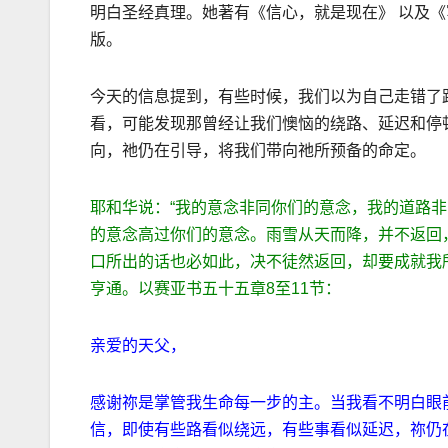
明白圣经真理。她著有《信心，就是现在》 以及《
版。
今天的信息提到，有些时候，我们以为自己走错了
看，可能发现那曾经让我们懊恼的绕路、延迟和停
向，祂仍在引导，将我们带向祂所预备的命定。
耶和华说：
“
我的意念非同你们的意念，我的道路非
的意念高过你们的意念。雨雪从天而降，并不返回
口所出的话也必如此，决不徒然返回，却要成就我
亨通。
以赛亚书五十五章
8
至
11
节：
亲爱的天父，
感谢祢是掌管我生命每一步的主。当我看不明白眼
信，即使有些路看似绕远，有些事看似延迟，祢仍