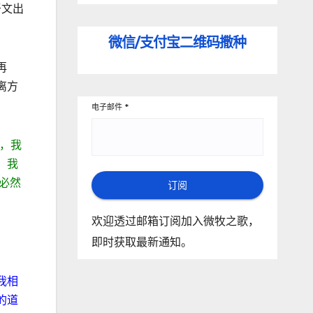
牙文出
微信/支付宝
二维码撒种
再
离方
电子邮件
*
，我
。我
必然
订阅
欢迎透过邮箱订阅加入微牧之歌，
即时获取最新通知。
我相
的道