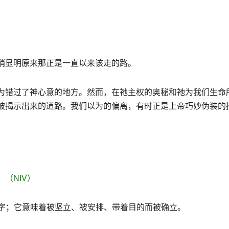
悄显明原来那正是一直以来该走的路。
为错过了神心意的地方。然而，在祂主权的奥秘和祂为我们生命
被揭示出来的道路。我们以为的偏离，有时正是上帝巧妙伪装的
」（
NIV
）
字；它意味着被坚立、被安排、带着目的而被确立。