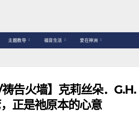
主题教导
福音生活
爱在神洲
/祷告火墙】克莉丝朵．G.H.
弯，正是祂原本的心意