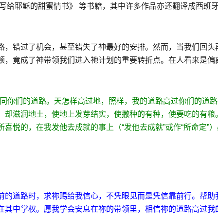
写给耶稣的甜蜜情书》 等书籍，其中许多作品亦还翻译成西班
路，错过了机会，甚至错失了神最好的安排。然而，当我们回头
顿，竟成了神带领我们进入祂计划的重要转折点。在人看来是偏
同你们的道路。天怎样高过地，照样，我的道路高过你们的道路
，却滋润地土，使地上发芽结实，使撒种的有种，使要吃的有粮
所喜悦的，在我发他去成就的事上（
“
发他去成就
”
或作
“
所命定
”
）
前的道路时，求祢赐给我信心，不凭眼见而是凭信靠前行。帮助
在其中掌权。愿我学会安息在祢的带领里，相信祢的道路高过我