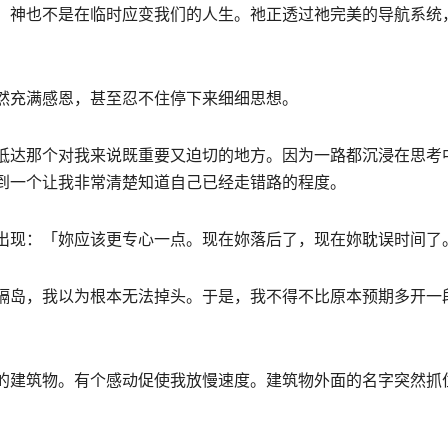
，神也不是在临时应变我们的人生。祂正透过祂完美的导航系统
然充满感恩，甚至忍不住停下来细细思想。
抵达那个对我来说既重要又迫切的地方。因为一路都沉浸在思考
到一个让我非常清楚知道自己已经走错路的程度。
出现：「妳应该更专心一点。现在妳落后了，现在妳耽误时间了
隔岛，我以为根本无法掉头。于是，我不得不比原本预期多开一
的建筑物。有个感动促使我放慢速度。建筑物外面的名字突然抓