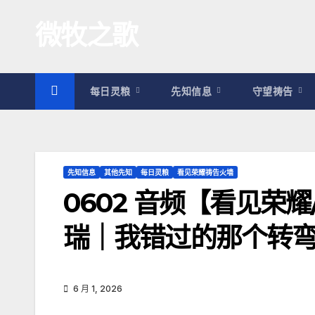
跳
微牧之歌
至
内
容
每日灵粮
先知信息
守望祷告
先知信息
其他先知
每日灵粮
看见荣耀祷告火墙
0602 音频【看见荣耀
瑞｜我错过的那个转
6 月 1, 2026