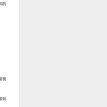
同的
是我
带到