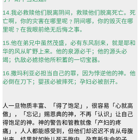
14.我必救赎他们脱离阴间，救赎他们脱离死亡。死
亡啊，你的灾害在哪里呢﹖阴间哪，你的毁灭在哪
里呢﹖在我眼前绝无后悔之事。
15.他在弟兄中虽然茂盛，必有东风刮来，就是耶和
华的风从旷野上来。他的泉源必干；他的源头必
竭；仇敌必掳掠他所积蓄的一切宝器。
16.撒玛利亚必担当自己的罪，因为悖逆他的神。他
必倒在刀下；婴孩必被摔死；孕妇必被剖开。
人一旦物质丰富、「得了饱足」，很容易「心就高
傲」，「忘记」赐恩典的神，不再「认识」让自己
得饱足的神。神的警告和管教就像「产妇的疼
痛」，人人都能感受到，但他们却迟迟不肯从母腹
出来，结果就如胎儿死于腹中。孕育新生命的子