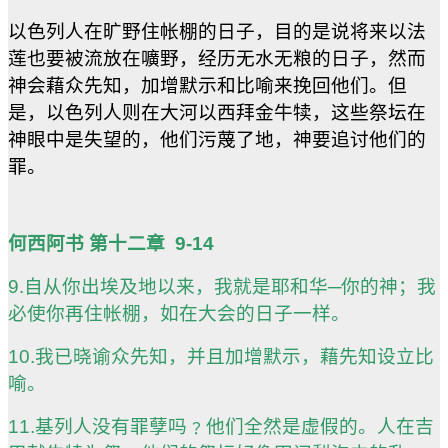
以色列人在旷野住帐棚的日子，目的是说将来以法
莲也要被流放在嚝野，经历无水无粮的日子，然而
神会藉众先知，加增默示和比喻来挽回他们。但
是，以色列人则在大河以西拜金牛犊，这些祭坛在
神眼中是失望的，他们污蔑了地，神要追讨他们的
罪。
何西阿书 第十二章
9-14
9.自从你出埃及地以来，我就是耶和华─你的神；我
必使你再住帐棚，如在大会的日子一样。
10.我已晓谕众先知，并且加增默示，藉先知设立比
喻。
11.基列人没有罪孽吗﹖他们全然是虚假的。人在吉