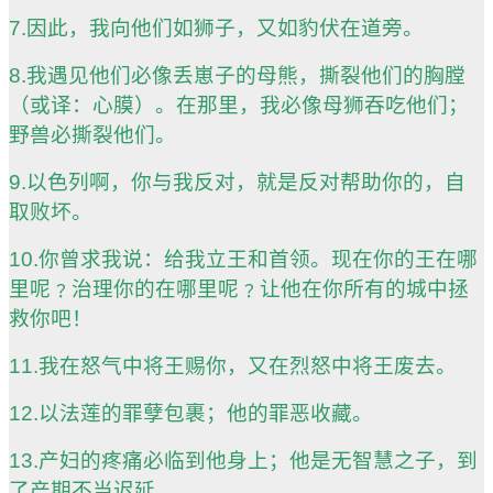
7.因此，我向他们如狮子，又如豹伏在道旁。
8.我遇见他们必像丢崽子的母熊，撕裂他们的胸膛
（或译：心膜）。在那里，我必像母狮吞吃他们；
野兽必撕裂他们。
9.以色列啊，你与我反对，就是反对帮助你的，自
取败坏。
10.你曾求我说：给我立王和首领。现在你的王在哪
里呢﹖治理你的在哪里呢﹖让他在你所有的城中拯
救你吧！
11.我在怒气中将王赐你，又在烈怒中将王废去。
12.以法莲的罪孽包裹；他的罪恶收藏。
13.产妇的疼痛必临到他身上；他是无智慧之子，到
了产期不当迟延。