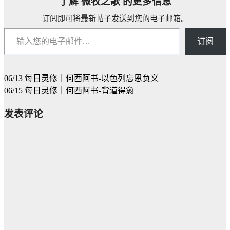
了解 微牧之歌 的更多信息
订阅即可将最新帖子发送到您的电子邮箱。
输入您的电子邮件…
订阅
06/13 每日灵修｜何西阿书-以色列忘恩负义
文
06/15 每日灵修｜何西阿书-背道得愈
章
发表评论
导
航