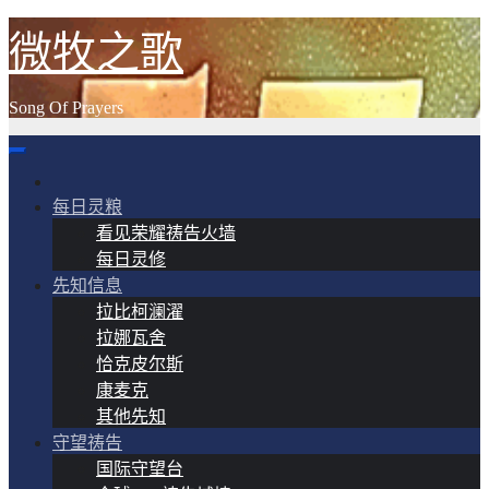
跳
微牧之歌
至
内
Song Of Prayers
容
每日灵粮
看见荣耀祷告火墙
每日灵修
先知信息
拉比柯澜濯
拉娜瓦舍
恰克皮尔斯
康麦克
其他先知
守望祷告
国际守望台