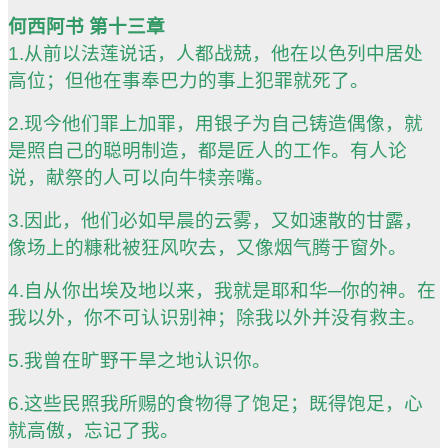
何西阿书 第十三章
1.从前以法莲说话，人都战兢，他在以色列中居处
高位；但他在事奉巴力的事上犯罪就死了。
2.现今他们罪上加罪，用银子为自己铸造偶像，就
是照自己的聪明制造，都是匠人的工作。有人论
说，献祭的人可以向牛犊亲嘴。
3.因此，他们必如早晨的云雾，又如速散的甘露，
像场上的糠秕被狂风吹去，又像烟气腾于窗外。
4.自从你出埃及地以来，我就是耶和华─你的神。在
我以外，你不可认识别神；除我以外并没有救主。
5.我曾在旷野干旱之地认识你。
6.这些民照我所赐的食物得了饱足；既得饱足，心
就高傲，忘记了我。