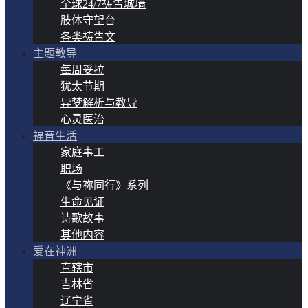
全球24/7祷告城墙
肢体守望台
各类祷告文
主题教导
每周妥拉
犹太节期
异梦解析与教导
心灵医治
福音生活
家庭事工
职场
《与祢同行》系列
生命见证
诗歌故事
其他内容
爱在神洲
直辖市
吉林省
辽宁省