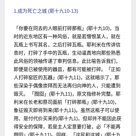
1.成为死亡之城 (耶十九10-13)
「你要在同去的人眼前打碎那瓶」(耶十九10)，当
时的近东地区有一种风俗，就是若憎恨某人，就在
瓦瓶上书写其名，之后打碎瓦瓶。耶利米在传讲信
息时，打碎了手中的瓦瓶，生动逼真地向那些熟悉
此风俗的领袖传递了审判信息。此比喻告诉我们，
即便是已被使用的器皿，都有可能被打碎。「正如
人打碎窑匠的瓦器」(耶十九11)，这就暗示了，那
些深染于偶像崇拜而无法再归向神的人，只能遭到
毁灭。 「囫囵」(耶十九11)，原文指修补完整。耶
利米在长老和祭司面前「打碎那瓶」(耶十九10)，
象征毁灭即将到来(耶十九11)。虽然这瓶子可以使
用、是付代价买来的(耶十九1)，但却并不能因此获
得安全的保障，若是主人定意要打破，必「不能再
囫囵」(耶十九11)。同样，「这民和这城」(耶十九