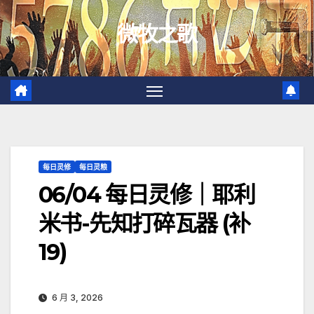
跳
微牧之歌
至
内
容
每日灵修
每日灵粮
06/04 每日灵修｜耶利
米书-先知打碎瓦器 (补
19)
6 月 3, 2026