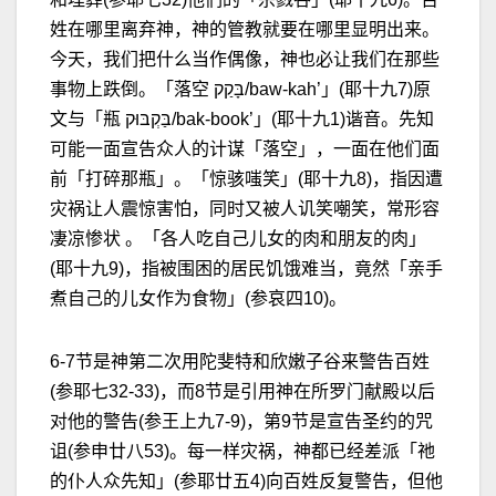
姓在哪里离弃神，神的管教就要在哪里显明出来。
今天，我们把什么当作偶像，神也必让我们在那些
事物上跌倒。「落空 בָּקַק/baw-kah’」(耶十九7)原
文与「瓶 בַּקְבּוּק/bak-book’」(耶十九1)谐音。先知
可能一面宣告众人的计谋「落空」，一面在他们面
前「打碎那瓶」。「惊骇嗤笑」(耶十九8)，指因遭
灾祸让人震惊害怕，同时又被人讥笑嘲笑‌，常形容
凄凉惨状 。「各人吃自己儿女的肉和朋友的肉」
(耶十九9)，指被围困的居民饥饿难当，竟然「亲手
煮自己的儿女作为食物」(参哀四10)。‌‌‌
6-7节是神第二次用陀斐特和欣嫩子谷来警告百姓
(参耶七32-33)，而8节是引用神在所罗门献殿以后
对他的警告(参王上九7-9)，第9节是宣告圣约的咒
诅(参申廿八53)。每一样灾祸，神都已经差派「祂
的仆人众先知」(参耶廿五4)向百姓反复警告，但他