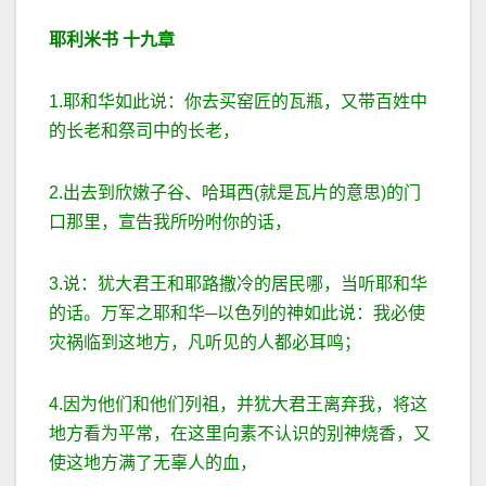
耶利米书
十九章
1.耶和华如此说：你去买窑匠的瓦瓶，又带百姓中
的长老和祭司中的长老，
2.出去到欣嫩子谷、哈珥西(就是瓦片的意思)的门
口那里，宣告我所吩咐你的话，
3.说：犹大君王和耶路撒冷的居民哪，当听耶和华
的话。万军之耶和华─以色列的神如此说：我必使
灾祸临到这地方，凡听见的人都必耳鸣；
4.因为他们和他们列祖，并犹大君王离弃我，将这
地方看为平常，在这里向素不认识的别神烧香，又
使这地方满了无辜人的血，