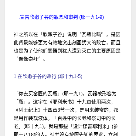
一.宣告欣嫩子谷的罪恶和审判 (耶十九1-9)
神之所以在「欣嫩子谷」说明〝瓦瓶比喻〞，是因
此背景能够更为有效地突出刻画犹大的败亡，而且
也是为了使他们醒悟到犹大遭到灭亡的主要原因是
〝偶像崇拜〞。
1.在欣嫩子谷的恶行 (耶十九1-5)
「你去买窑匠的瓦瓶」(耶十九1)，瓦器被形容为
「瓶」。这字在《耶利米书》十九章使用两次，
《列王纪上》十四章3节一次，是用来装蜜的，都
是用作装载液体。「百姓中的长老和祭司中的长
老」(耶十九1)，就是那些「设计谋害耶利米」(参
耶十八18)的人。神并没有按照先知的要求，立刻