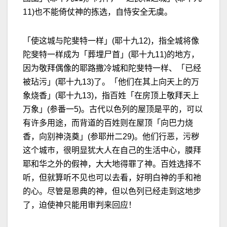
11)也不能倚仗神的拣选，自恃安全无虞。
「使这城与陀斐特一样」(耶十九12)，指全城将像
陀斐特一样成为「葬埋尸首」(耶十九11)的地方，
因为敬拜偶像的耶路撒冷城和陀斐特一样、「已经
被玷污」(耶十九13)了。「他们在其上向天上的万
象烧香」(耶十九13)，指百姓「在房顶上敬拜天上
万象」(参番一5)。古代以色列的屋顶是平的，可以
有许多用途，而背道的百姓则在屋顶「向巴力烧
香，向别神浇奠」(参耶卅二29)。他们行恶，污秽
这个城巿，很明显犹大人在自己的生活中心，膜拜
耶和华之外的假神，大大地得罪了神。百姓选择不
听，但就算听不见也可以去看，好明白神的手和祂
的心。尽管是恩典的神，但以色列已经走到这地步
了，迫使神只能用审判来回应！