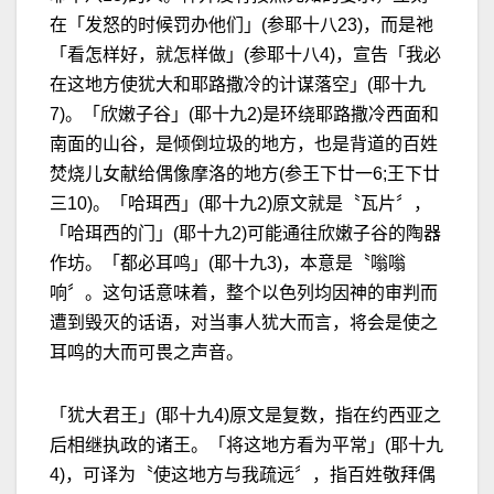
在「发怒的时候罚办他们」(参耶十八23)，而是祂
「看怎样好，就怎样做」(参耶十八4)，宣告「我必
在这地方使犹大和耶路撒冷的计谋落空」(耶十九
7)。「欣嫩子谷」(耶十九2)是环绕耶路撒冷西面和
南面的山谷，是倾倒垃圾的地方，也是背道的百姓
焚烧儿女献给偶像摩洛的地方(参王下廿一6;王下廿
三10)。「哈珥西」(耶十九2)原文就是〝瓦片〞，
「哈珥西的门」(耶十九2)可能通往欣嫩子谷的陶器
作坊。「都必耳鸣」(耶十九3)，本意是〝嗡嗡
响〞。这句话意味着，整个以色列均因神的审判而
遭到毁灭的话语，对当事人犹大而言，将会是使之
耳鸣的大而可畏之声音。
「犹大君王」(耶十九4)原文是复数，指在约西亚之
后相继执政的诸王。「将这地方看为平常」(耶十九
4)，可译为〝使这地方与我疏远〞，指百姓敬拜偶