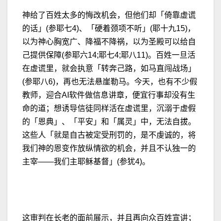
神给了百姓太多的悔改机会，但他们却「倚靠虚谎
的话」(参耶七4)、「硬着颈项不听」(耶十九15)，
以为神心胸宽广、降福不降祸，以为圣殿可以给自
己提供保障(参耶六14;耶七4;耶八11)。百姓一旦活
在虚谎里，就会执意「转奔己路，如马直闯战场」
(参耶八6)，再也无法悬崖勒马。今天，也有不少假
教师，迎合AI软件做信息讲章，便宜行事却没有生
命的道；想诱导信徒同样活在虚谎里，沉溺于虚假
的「恩典」、「平安」和「属灵」中，无法自拔。
这些人「就是自古被定受刑罚的，是不虔诚的，将
我们神的恩变作放纵情欲的机会，并且不认独一的
主宰——我们主耶稣基督」(参犹4)。
这审判在长老的面前展示，并且再向众百姓宣讲；