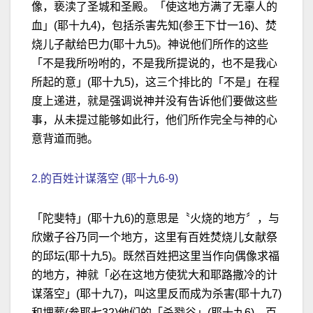
像，亵渎了圣城和圣殿。「使这地方满了无辜人的
血」(耶十九4)，包括杀害先知(参王下廿一16)、焚
烧儿子献给巴力(耶十九5)。神说他们所作的这些
「不是我所吩咐的，不是我所提说的，也不是我心
所起的意」(耶十九5)，这三个排比的「不是」在程
度上递进，就是强调说神并没有告诉他们要做这些
事，从未提过能够如此行，他们所作完全与神的心
意背道而驰。
2.的百姓计谋落空 (耶十九6-9)
「陀斐特」(耶十九6)的意思是〝火烧的地方〞，与
欣嫩子谷乃同一个地方，这里有百姓焚烧儿女献祭
的邱坛(耶十九5)。既然百姓把这里当作向偶像求福
的地方，神就「必在这地方使犹大和耶路撒冷的计
谋落空」(耶十九7)，叫这里反而成为杀害(耶十九7)
和埋葬(参耶七32)他们的「杀戮谷」(耶十九6)。百