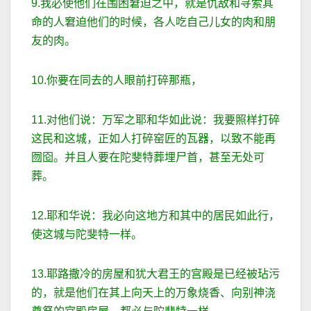
9.我必使他们在围困窘迫之中，就是仇敌和寻索其
命的人窘迫他们的时候，各人吃自己儿女的肉和朋
友的肉。
10.你要在同去的人眼前打碎那瓶，
11.对他们说：万军之耶和华如此说：我要照样打碎
这民和这城，正如人打碎窑匠的瓦器，以致不能再
囫囵。并且人要在陀斐特葬埋尸首，甚至无处可
葬。
12.耶和华说：我必向这地方和其中的居民如此行，
使这城与陀斐特一样。
13.耶路撒冷的房屋和犹大君王的宫殿是已经被玷污
的，就是他们在其上向天上的万象烧香、向别神浇