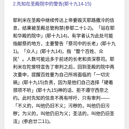
2.先知在圣殿院中的警告(耶十九14-15)
耶利米在圣殿中继续传达上帝要毁灭耶路撒冷的信
息，结果被圣殿总管拘禁(参耶二十1-2)。「站在耶
和华殿的院中」(耶十九14)，有学者认为此处可能
指献祭的地方，主要警告「祭司中的长老」(耶十九
1)。「众人」(耶十九14)，指〝整个百姓、众
民〞。人数可能远多于前述的长老和资深祭司。耶
利米在陀斐特宣告了审判之后，回到圣殿的院中再
次重申，提醒百姓要为自己所将面临的「一切灾
祸」(耶十九15)负责，因为是他们自己选择「硬着
颈项不听」(耶十九15)神的话、拒不遵守西奈之
约。此时先知的信息不再有呼吁、只有审判——
「不义的，叫他仍旧不义；污秽的，叫他仍旧污
秽；为义的，叫他仍旧为义；圣洁的，叫他仍旧圣
洁」(参启廿二11)。