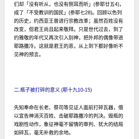
们却「没有听从，也没有侧耳而听」(参耶廿五4)，
成了「不受教训的国民」(参耶七28)。回顾以色列
的历史，约西亚王曾进行宗教改革；虽然百姓没有
改变，但君王尚且起来敬拜。只是世代过去，到了
约雅敬的年代又再次引入别神，把外邦的偶像带进
耶路撒冷。这就是君王的恶，从上到下都好像听不
见神的预言。
二.瓶子被打碎的意义 (耶十九10-15)
先知奉命在长老、祭司等见证人面前打碎瓦器，借
以宣告神消灭百姓、击破耶路撒冷的判决。毁瓶的
戏剧性动作，象征神毫不留情的审判、犹大的结局
如碎瓦，毫无补救的余地。