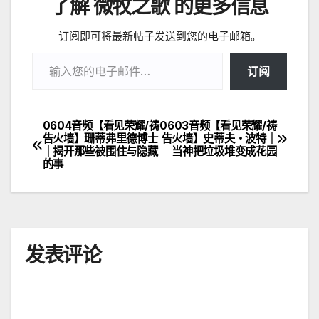
了解 微牧之歌 的更多信息
订阅即可将最新帖子发送到您的电子邮箱。
输入您的电子邮件…
订阅
0604音频【看见荣耀/祷
0603音频【看见荣耀/祷
文
告火墙】珊蒂弗里德博士
告火墙】史蒂夫・波特｜
｜揭开那些被围住与隐藏
当神把垃圾堆变成花园
章
的事
导
航
发表评论