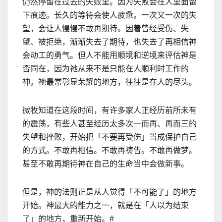
仍然停留在过去的失败里。因为失败会在人里面留
下痕迹。长久的等待会使人疲惫。一次又一次的失
望，会让人慢慢不敢再期待。因着曾经受伤、失
望、被拒绝，渐渐失去了期待，也失去了再相信神
会动工的勇气。但人不能用顺境和逆境来评估神是
否同在，因为祂从来不是只能在人顺利时工作的
神。祂最常彰显荣耀的地方，往往是在人的尽头。
微牧知道在这段时间，有许多家人正经历前所未有
的震荡，有些人甚至经历太多次一而再、再而三的
失望和挫败，开始把「不要再受伤」当成保护自己
的方式。不敢再相信。不敢再祷告。不敢再做梦。
甚至不敢再期待神在自己的生命当中会做新事。
但是，神的法则正是从人觉得「不可能了」的地方
开始。神最大的能力之一，就是在「人以为结束
了」的地方，重新开始。
#