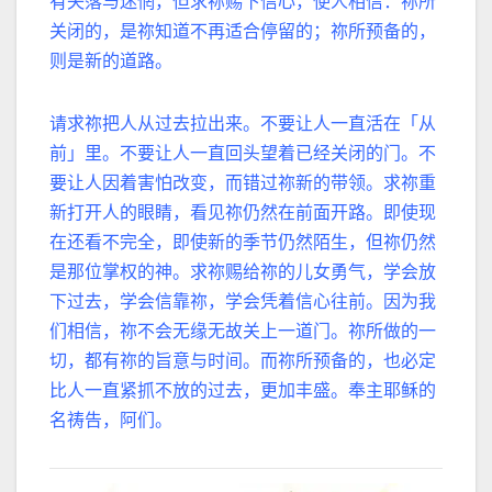
有失落与迷惘，但求祢赐下信心，使人相信：祢所
关闭的，是祢知道不再适合停留的；祢所预备的，
则是新的道路。
请求祢把人从过去拉出来。不要让人一直活在「从
前」里。不要让人一直回头望着已经关闭的门。不
要让人因着害怕改变，而错过祢新的带领。求祢重
新打开人的眼睛，看见祢仍然在前面开路。即使现
在还看不完全，即使新的季节仍然陌生，但祢仍然
是那位掌权的神。求祢赐给祢的儿女勇气，学会放
下过去，学会信靠祢，学会凭着信心往前。因为我
们相信，祢不会无缘无故关上一道门。祢所做的一
切，都有祢的旨意与时间。而祢所预备的，也必定
比人一直紧抓不放的过去，更加丰盛。奉主耶稣的
名祷告，阿们。