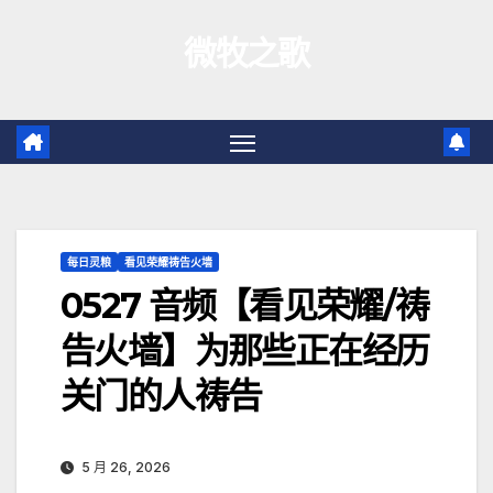
跳
微牧之歌
至
内
容
每日灵粮
看见荣耀祷告火墙
0527 音频【看见荣耀/祷
告火墙】为那些正在经历
关门的人祷告
5 月 26, 2026