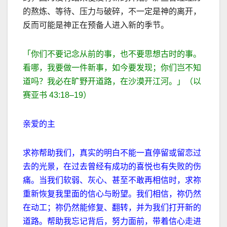
的熬炼、等待、压力与破碎，不一定是神的离开，
反而可能是神正在预备人进入新的季节。
「你们不要记念从前的事，也不要思想古时的事。
看哪，我要做一件新事，如今要发现；你们岂不知
道吗？我必在旷野开道路，在沙漠开江河。」（以
赛亚书
43:18–19
）
亲爱的主
求祢帮助我们，真实的明白不能一直停留或留恋过
去的光景，在过去曾经有成功的喜悦也有失败的伤
痛。当我们软弱、灰心、甚至不敢再相信时，求祢
重新恢复我里面的信心与盼望。我们相信，祢仍然
在动工；祢仍然能修复、翻转，并为我们打开新的
道路。帮助我忘记背后，努力面前，带着信心走进