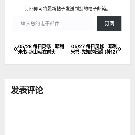
订阅即可将最新帖子发送到您的电子邮箱。
输入您的电子邮件…
订阅
05/28 每日灵修｜耶利
05/27 每日灵修｜耶利
文
米书-冰山就在前头
米书-先知的困惑 (补12)
章
导
航
发表评论