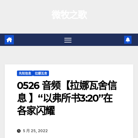
跳
微牧之歌
至
内
容
先知信息
拉娜瓦舍
0526 音频【拉娜瓦舍信
息 】“以弗所书3:20”在
各家闪耀
5 月 25, 2022