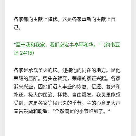
各家都向主献上降伏。这是各家重新向主献上自
己。
“至于我和我家，我们必定事奉耶和华。”（约书亚
记 24:15）
各家是承载圣火的坛。迎接他的同在的地方。是他
荣耀的居所。势头在转变，荣耀的家正兴起。各家
迎来兴盛，因他们迈入丰盛的恢复、偿还、复兴和
补还。极大的医治、拯救、自由爆发。我灵里能感
受到，这是各家等候已久的季节。主的心意是大声
宣告鼓励和盼望：“全然满足的季节临到了。”