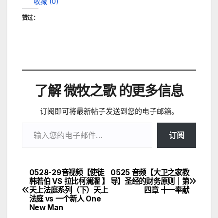
收藏 (
0
)
赞过：
了解 微牧之歌 的更多信息
订阅即可将最新帖子发送到您的电子邮箱。
输入您的电子邮件…
订阅
0528-29音视频【使徒
0525 音频【大卫之家教
文
韩若伯 VS 拉比柯澜濯 】
导】圣经的财务原则｜第
天上法庭系列（下）天上
四章 十一奉献
章
法庭 vs 一个新人 One
New Man
导