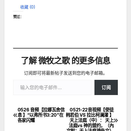
收藏 (
0
)
赞过：
了解 微牧之歌 的更多信息
订阅即可将最新帖子发送到您的电子邮箱。
输入您的电子邮件…
订阅
0526 音频【拉娜瓦舍信
0521-22音视频【使徒
文
息 】“以弗所书3:20”在
韩若伯 VS 拉比柯澜濯 】
各家闪耀
天上法庭（中）： 天上
章
法庭vs 神的盟约，（內
文附：天上法庭祷告文）