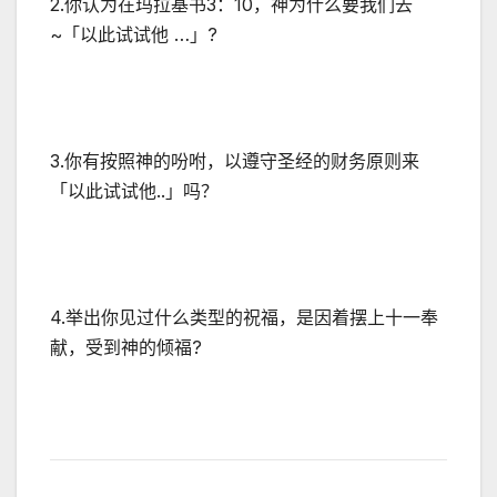
2.你认为在玛拉基书3：10，神为什么要我们去
~「以此试试他 …」?
3.你有按照神的吩咐，以遵守圣经的财务原则来
「以此试试他..」吗？
4.举出你见过什么类型的祝福，是因着摆上十一奉
献，受到神的倾福?