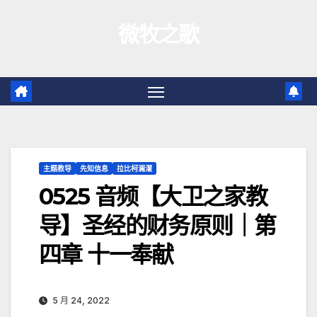
跳
微牧之歌
至
内
容
主题教导
先知信息
拉比柯澜濯
0525 音频【大卫之家教
导】圣经的财务原则｜第
四章 十一奉献
5 月 24, 2022