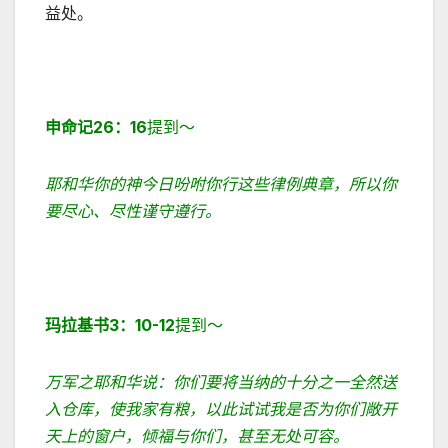
益处。
申命记
26
：
16
提到～
耶和华你的神今日吩咐你行这些律例典章，所以你
要尽心、尽性谨守遵行。
玛拉基书
3
：
10-12
提到～
万军之耶和华说：你们要将当纳的十分之一全然送
入仓库，使我家有粮，以此试试我是否为你们敞开
天上的窗户，倾福与你们，甚至无处可容。