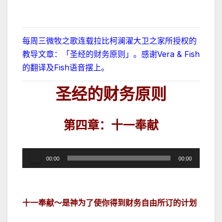
每周三微牧之歌连载拉比柯澜濯大卫之家所授权的
教导文章：「圣经的财务原则」。感谢Vera & Fish
的翻译及Fish语音摆上。
圣经的财务原则
第四章：
十一奉献
音
00:00
00:00
频
播
放
十一奉献～是神为了使你得到财务自由所订的计划
器