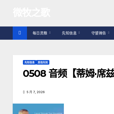
跳
微牧之歌
至
内
容
每日灵粮
先知信息
守望祷告
先知信息
其他先知
0508 音频【蒂姆·
5 月 7, 2026