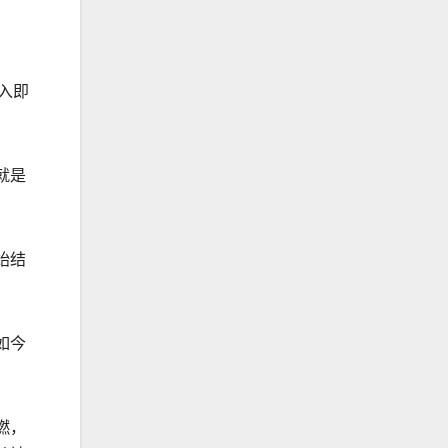
入即
就是
始结
如今
燃，