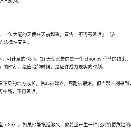
所指定的。
。一位大能的天使在天前起誓，宣告
「不再有延
迟
」（启
的法律性宣告。
序、可计量的时间。
(1)
天使宣告的是一个
chronos
季节的结束，
」的时刻，是应验的时候，是应许成为现实的时刻。
看不见的地方成长，信心被建立，忍耐被锻炼。但当那一刻来到
再中断，不再延
迟
。
但
7:25
）。如果他能拖延够久，他希望产生一种比对抗更危险的