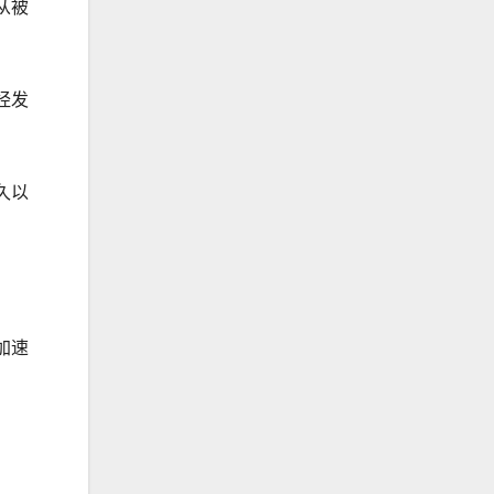
从被
经发
久以
加速