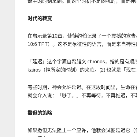
诞生的时刻来到。而这个时机不是随机的，而是神
时代的转变
在启示录第
10
章，使徒约翰记录了一个震撼的宣告
10:6
TPT
）。这不是象征性的语言，而是来自神性
「延
迟
」这个字源自希腊文
chronos
，指的是有顺
kairos
（神所定的时刻）的来临。
(2)
也就是「现在
有些时期，神会允许延
迟
。在这段时间里，生命在
就会介入说：「够了。」不再等待，不再推
迟
，不
撒但的策略
如果撒但无法阻止一个应许，他就会试图延
迟
它
（