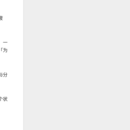
疲
、一
「为
与分
个状