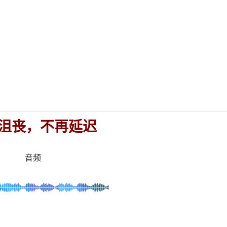
沮丧，不再延
迟
音频