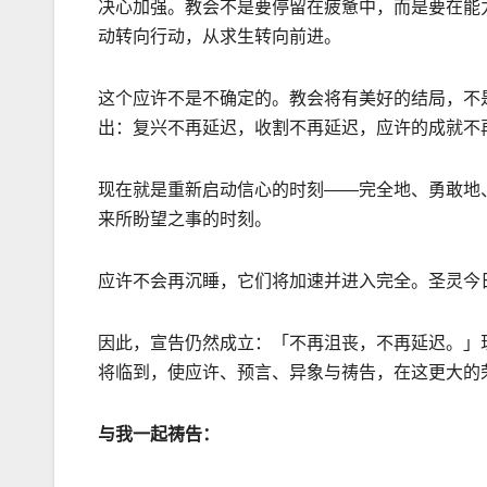
决心加强。教会不是要停留在疲惫中，而是要在能
动转向行动，从求生转向前进。
这个应许不是不确定的。教会将有美好的结局，不
出：复兴不再延
迟
，收割不再延
迟
，应许的成就不
现在就是重新启动信心的时刻
——
完全地、勇敢地
来所盼望之事的时刻。
应许不会再沉睡，它们将加速并进入完全。圣灵今
因此，宣告仍然成立：「不再沮丧，不再延
迟
。」
将临到，使应许、预言、异象与祷告，在这更大的
与我一起祷告：