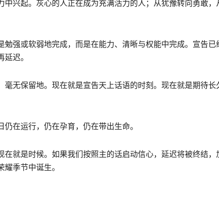
力中兴起。灰心的人正在成为充满活力的人；从犹豫转向勇敢，
是勉强或软弱地完成，而是在能力、清晰与权能中完成。宣告已
再延
迟
。
、毫无保留地。现在就是宣告天上话语的时刻。现在就是期待长
日仍在运行，仍在孕育，仍在带出生命。
现在就是时候。如果我们按照主的话启动信心，延
迟
将被终结，
荣耀季节中诞生。