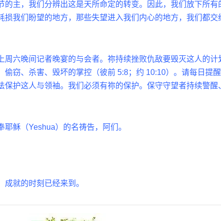
节的主，我们分辨出这是天所命定的转变。因此，我们放下所有
耗损我们盼望的地方，那些失望进入我们内心的地方，我们都交
上周六晚间记者晚宴的与会者。祢持续挫败仇
敌
要毁灭这人的计
、偷窃、
杀
害、毁坏的掌控（
彼前
5:8
；约
10:10
）。请每日提醒
法保护这人与领袖。我们必须有祢的保护。保守守望者持续警醒
奉耶稣（
Yeshua
）的名祷告，阿们。
。成就的时刻已经来到。