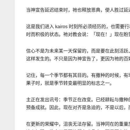
当神宣告延
迟
结束时，祂也释放恩典，使人胜过延
这是我们进入
kairos
时刻所必须经历的，也需要行
时而积极的状态。祂对教会说：
「现在！」现在盼
信心不是为未来某一天保留的，而是要在此刻活跃
这样发生的。不只是因为神宣告了，更因为祂的百
记住，每一个季节都有其目的。有撒种的时候，有
果子时，就是季节转变最明显的标志之一。
主正在发出讯号：季节正在改变。已经耕耘与撒种
预备成就。因此，现在对齐是急迫的，不是以后，
在更新的荣耀中，沮丧无法存留。当神同在的重量