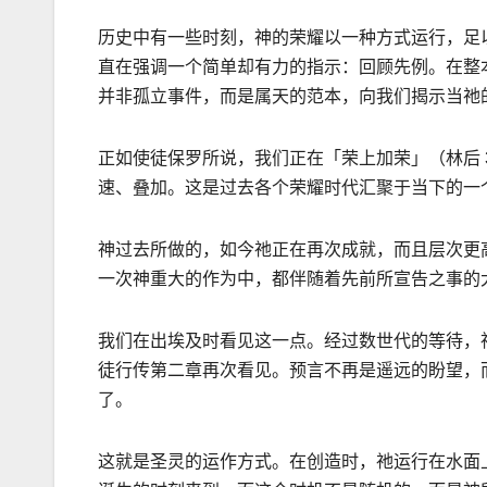
历史中有一些时刻，神的荣耀以一种方式运行，足
直在强调一个简单却有力的指示：回顾先例。在整
并非孤立事件，而是属天的范本，向我们揭示当祂
正如使徒保罗所说，我们正在
「荣上加荣」（林后
速、叠加。这是过去各个荣耀时代汇聚于当下的一
神过去所做的，如今祂正在再次成就，而且层次更
一次神重大的作为中，都伴随着先前所宣告之事的
我们在出埃及时看见这一点。经过数世代的等待，
徒行传第二章再次看见。预言不再是遥
远
的盼望，
了。
这就是圣灵的运作方式。在创造时，祂运行在水面