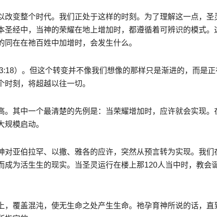
以改变整个时代。我们正处于这样的时刻。为了理解这一点，圣
本圣经中，当神的荣耀在地上增加时，都遵循着可辨识的模式。
的同在在祂百姓中加增时，会发生什么。
3:18
）
。但这个转变并不像我们想像的那样只是渐进的，而是正
个时刻，将超越以往一切。
高。其中一个最清楚的先例是：当荣耀增加时，应许就会实现。
大规模启动。
神对亚伯拉罕、以撒、雅各的应许，突然从预言转为实现。我们
而成为活生生的现实。当圣灵运行在楼上那
120
人当中时，教会
上，覆盖混沌，使无生命之处产生生命。祂孕育神所说的话，直