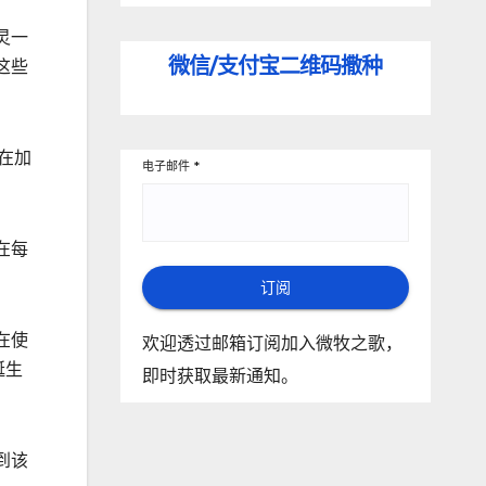
灵一
微信/支付宝
二维码撒种
这些
在加
电子邮件
*
在每
订阅
在使
欢迎透过邮箱订阅加入微牧之歌，
诞生
即时获取最新通知。
到该