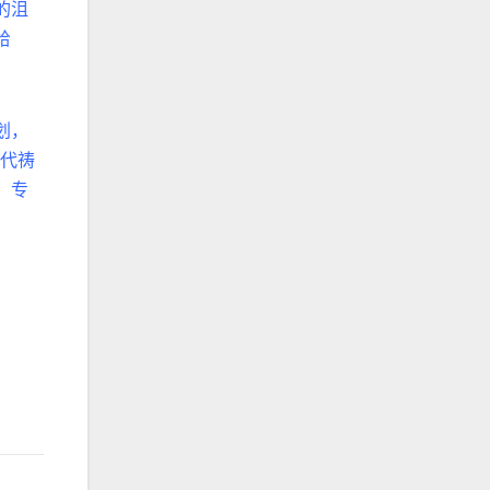
的沮
给
划，
代祷
、专