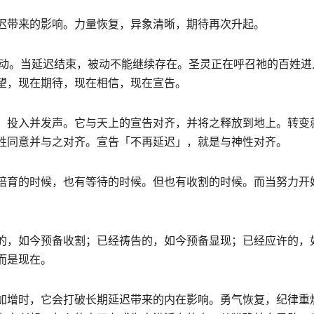
迟
带来的影响。力量恢复，异象清晰，期待再次升起。
动。当延
迟
结束，被动不能继续存在。圣灵正在呼召祂的百姓进
望，现在期待，现在相信，现在宣告
。
、投入并发声。它与天上的宣告对齐，并将之释放到地上。转变
姓同意并与之对齐。宣告「不再延
迟
」，就是与神性对齐。
培育的时候，也有等待的时候。但也有收割的时候。而当努力开
的，如今预备收割；已经祷告的，如今预备显现；已经应许的，
而是现在。
加增时，它会打破长期延
迟
带来的内在影响。勇气恢复，纪律重