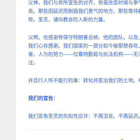
父神，我们与祢所宣告的对齐。祢是改变时候与季
丧。那些因延
迟
而削弱我们勇气的地方，那些等待
祢。圣灵，请向教会吹入新的力量。
父啊，也感谢祢保守特朗普总统、他的团队，以及
我们心存感谢。我们国家的一部分如今被那想吞吃
者，人为的努力
——
仅靠特勤局与执法机构
——
无
注。
并且行人所不能行的事：转化并医治我们的土地。
我们的宣告：
我们宣告圣灵的先知性应许：不再沮丧，不再延
迟