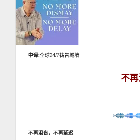
中译
:
全球
24/7
祷告城墙
不再
不再沮丧，不再延
迟