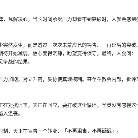
律，瓦解决心。当长时间承受压力却看不到突破时，人就会感到
少突然发生，而是透过一次次未蒙应允的祷告、一再延后的突破
期待开始减弱，信心变得沉静，盼望变得保守。最终，人会问：
灵争战的结果。
压力加剧，对立升高，妥协使真理模糊。甚至在教会内部，批评
正在对抗沮丧。天正在回应，要打破这个循环。圣灵没有忽视这
陷入沮丧。
时刻，天正在宣告一个转变：
「不再沮丧，不再延
迟
」。