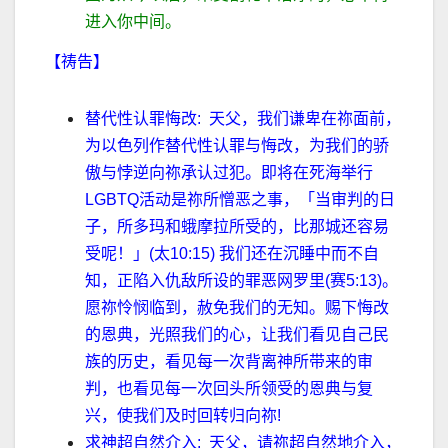
进入你中间。
【祷告】
替代性认罪悔改
:
天父，我们谦卑在祢面前，
为以色列作替代性认罪与悔改，为我们的骄
傲与悖逆向祢承认过犯。即将在死海举行
LGBTQ
活动是祢所憎恶之事，
「当审判的日
子，所多玛和蛾摩拉所受的，比那城还容易
受呢！」
(
太
10:15)
我们还在沉睡中而不自
知，正陷入仇
敌
所设的罪恶网罗里
(
赛
5:13)
。
愿祢怜悯临到，赦免我们的无知。赐下悔改
的恩典，
光照我们的心，让我们看见自己民
族的历史，看见每一次背离神所带来的审
判，也看见每一次回头所领受的恩典与复
兴，使我们及时回转归向祢
!
求神超自然介入
:
天父，请祢超自然地介入，