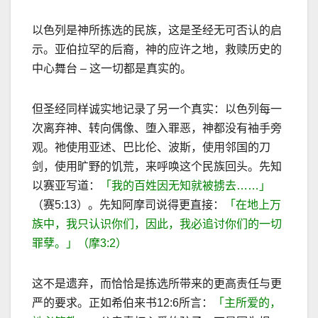
以色列是神所拣选的民族，这是圣经无可否认的启
示。亚伯拉罕的后裔，神的应许之地，救赎历史的
中心舞台
–
这一切都是真实的。
但圣经同样诚实地记录了另一个真实：以色列每一
次离弃神、转向偶像、堕入罪恶，神都没有袖手旁
观。祂使用亚述、巴比伦、波斯，使用邻国的刀
剑，使用旷野的饥荒，来呼唤这个民族回头。先知
以赛亚写道：
「
我的百姓因无知就被掳去
……
」
（赛
5:13
）
。先知阿摩司说得更直接：
「在地上万
族中，我只认识你们，因此，我必追讨你们的一切
罪孽。」（摩
3:2
）
这不是遗弃，而恰恰是拣选所带来的更高责任与更
严的要求。正如
希伯来书
12:6
所言：
「主所爱的，