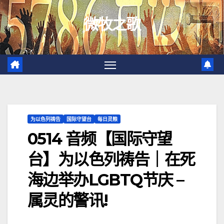
跳
微牧之歌
至
内
容
为以色列祷告
国际守望台
每日灵粮
0514 音频【国际守望
台】为以色列祷告｜在死
海边举办LGBTQ节庆 –
属灵的警讯!