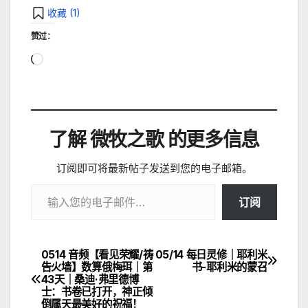
收藏 (
1
)
赞过：
正
在
加
载…
了解 微牧之歌 的更多信息
订阅即可将最新帖子发送到您的电子邮箱。
输入您的电子邮件…
订阅
0514 音频【看见荣耀/祷
05/14 每日灵修｜耶利米
文
告火墙】数算俄梅珥｜第
书-耶利米的蒙召
43天｜桑迪·弗里德博
章
士：书卷已打开，神正倾
倒属天最美好的祝福！