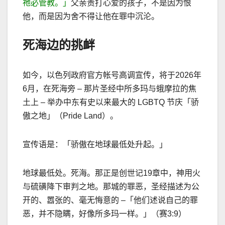
祂必管教。」
父亲责打心爱的孩子，不是因为恨
他，而是因为舍不得让他在罪中沉沦。
死海边的挑衅
如今，以色列政府官方帐号高调宣传，将于
2026
年
6
月，在死海旁
–
那片圣经中所多玛与蛾摩拉的焦
土上
–
举办中东有史以来最大的
LGBTQ
节庆「骄
傲之地」（
Pride Land
）。
宣传语是：「骄傲在地球最低处升起。」
地球最低处。死海。那正是创世记
19
章中，神用火
与硫磺降下审判之地。那城的罪恶，圣经描述为公
开的、嚣张的、毫无悔意的
–
「他们述说自己的罪
恶，并不隐瞒，好像所多玛一样。」（赛
3:9
）