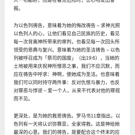
人一切都好，而是在看见危险时，忠心地发出警
报。
为以色列祷告，意味着为她的悔改祷告
–
求神光照
以色列人的心，让他们看见自己民族的历史，看见
每一次背离神所带来的审判，也看见每一次回头所
领受的恩典与复兴。意味着为她的圣洁祷告
–
以色
列被呼召成为
「祭司的国度」（出
19:6
）
，当她的
土地被用来庆祝神所憎恶之事，我们不应沉默，而
应在祷告中呼求：神啊，使她成为圣洁。也意味着
我们可以同时持守两件事：反对仇恨与暴力，也反
对罪恶与悖逆
–
爱一个人，从来不代表对他的罪视
而不见。
更深处，是为她的救恩祷告。
罗马书
11
章
指出，以
色列有一天将认识弥赛亚，全家得救。这是神给她
最深的心意。我们的祷告，是要配合这个终末的应