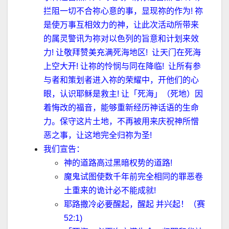
拦阻一切不合祢心意的事，显现祢的作为
!
祢
是使万事互相效力的神，让此次活动所带来
的属灵警讯为祢对以色列的旨意和计划来效
力
!
让敬拜赞美充满死海地区
!
让天门在死海
上空大开
!
让祢的怜悯与同在降临
!
让所有参
与者和策划者进入祢的荣耀中，开他们的心
眼，认识耶稣是救主
!
让「死海」（死地）因
着悔改的福音，能够重新经历神话语的生命
力。保守这片土地，不再被用来庆祝神所憎
恶之事，让这地完全归祢为圣
!
我们宣告：
神的道路高过黑暗权势的道路
!
魔鬼试图使数千年前完全相同的罪恶卷
土重来的诡计必不能成就
!
耶路撒冷必要醒起，醒起 并兴起！（
赛
52:1
)