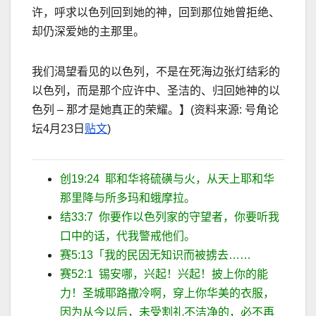
许，呼求以色列回到她的神，回到那位她曾拒绝、
却仍深爱她的主那里。
我们渴望看见的以色列，不是在死海边张灯结彩的
以色列，而是那个应许中、圣洁的、归回她神的以
色列
–
那才是她真正的荣耀。
】
(
资料来源
:
号角论
坛
4
月
23
日
贴文
)
创
19:24
耶和华将硫磺与火，从天上耶和华
那里降与所多玛和蛾摩拉。
结
33:7
你要作以色列家的守望者，你要听我
口中的话，代我警戒他们。
赛
5:13
「我的民因无知识而被掳去
……
赛
52:1
锡安哪，兴起！兴起！披上你的能
力！圣城耶路撒冷啊，穿上你华美的衣服，
因为从今以后，未受割礼不洁净的，必不再