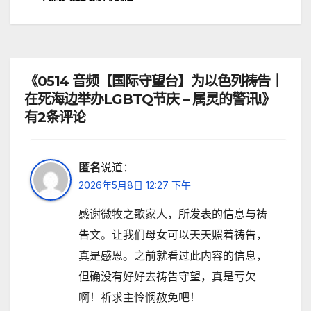
导
航
《0514 音频【国际守望台】为以色列祷告｜
在死海边举办LGBTQ节庆 – 属灵的警讯!》
有2条评论
匿名
说道：
2026年5月8日 12:27 下午
感谢微牧之歌家人，所发表的信息与祷
告文。让我们母女可以天天照着祷告，
真是感恩。之前就看过此内容的信息，
但确没有好好去祷告守望，真是亏欠
啊！祈求主怜悯赦免吧！