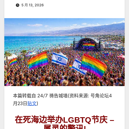
5 月 13, 2026
本篇转载自
24/7
祷告城墙
(
资料来源
:
号角论坛
4
月
23
日
贴文
)
在死海边举办
LGBTQ
节庆
–
属灵的警讯
!