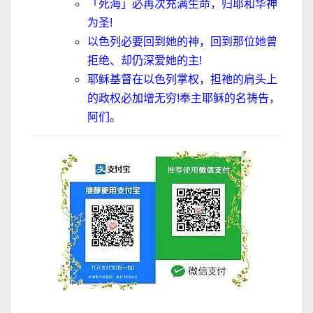
「死海」必再次充满生命，归耶和华神
为圣
!
以色列必要回到她的神，回到那位她曾
拒绝、却仍深爱她的主
!
耶稣基督在以色列掌权，担祂的肩头上
的政权必加增无穷
!
奉主耶稣的名祷告，
阿们。