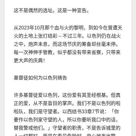
这不是偶然的选址。这是一种宣告。
从
2023
年
10
月那个血与火的黎明，到如今在曾遭天
火的土地上张灯结彩
–
不过三年。以色列仍在战火
之中，炮声未息，而这场节庆的筹备却丝毫未停。
每一次神伸手管教，似乎都没有带来省察，只带来
更大声的庆典！
基督徒如何为以色列祷告
许多基督徒爱以色列，这份爱有其圣经根基。但真
正的爱，从不是盲目的掌声。我们不是以色列的啦
啦队，我们是守望者。
以西结书
33
章
7
节
说：
「你
要作以色列家守望的人，所以你要听我口中的话，
替我警戒他们。」
守望者的职责，不是告诉城里的