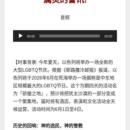
音频
音
00:00
00:00
频
播
放
【时事背景
:
今年夏天，以色列将举办一场全新的
器
大型
LGBTQ
节庆。根据《耶路撒冷邮报》报道，以
色列将于
2026
年
6
月在死海举办一场据称是中东地
区规模最大的
LGBTQ
节日。这个为期四天的活动名
为「骄傲之地」，预计将把犹太沙漠的一部分变成
一个聚集地，届时将有酒店、表演和文化活动全天
候运营，活动时间为
6
月
1
日至
4
日。
历史的回响：神的选民，神的管教