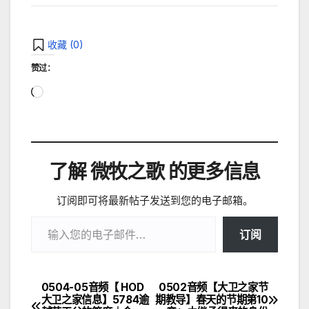
收藏 (
0
)
赞过：
正
在
加
载…
了解 微牧之歌 的更多信息
订阅即可将最新帖子发送到您的电子邮箱。
输入您的电子邮件…
订阅
0504-05音频【 HOD
0502音频【大卫之家节
文
大卫之家信息】5784逾
期教导】春天的节期第10