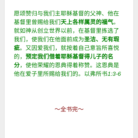
愿颂赞归与我们主耶稣基督的父神、他在
基督里曾赐给我们
天上各样属灵的福气
。
就如神从创立世界以前，在基督里拣选了
我们，使我们在他面前成为
圣洁、无有瑕
疵
。又因爱我们，就按着自己意旨所喜悦
的，
预定我们借着耶稣基督得儿子的名
分
，使他荣耀的恩典得着称赞。这恩典是
他在爱子里所赐给我们的。以弗所书
1:3-6
～全书完～