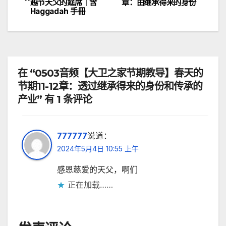
越节天父的筵席｜含
章：由继承得来的身份
章
Haggadah 手冊
导
航
在 “0503音频【大卫之家节期教导】春天的
节期11-12章：透过继承得来的身份和传承的
产业” 有 1 条评论
777777
说道：
2024年5月4日 10:55 上午
感恩慈爱的天父，啊们
正在加载……