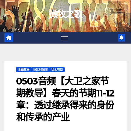
跳
微牧之歌
至
内
容
主题教导
拉比柯澜濯
犹太节期
0503音频【大卫之家节
期教导】春天的节期11-12
章：透过继承得来的身份
和传承的产业