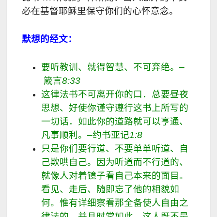
必在基督耶稣里保守你们的心怀意念。
默想的经文：
要听教训、就得智慧、不可弃绝。
–
箴言
8:33
这律法书不可离开你的口．总要昼夜
思想、好使你谨守遵行这书上所写的
一切话．如此你的道路就可以亨通、
凡事顺利。
–
约书亚记
1:8
只是你们要行道、不要单单听道、自
己欺哄自己。因为听道而不行道的、
就像人对着镜子看自己本来的面目。
看见、走后、随即忘了他的相貌如
何。
惟有详细察看那全备使人自由之
律法的、并且时常如此、这人既不是