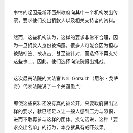
事情的起因是新泽西州政府向其中一个机构发出传
票，要求他们交出捐款人以及相关支持者的资料。
然而，这些机构认为，这样的要求非常不合理，因
为一旦捐款人身份被揭露，很多人可能会因为担心
被贴标签、被攻击、甚至被针对，而选择不再支持
这些事工。因此，他们选择向法院提出挑战。
这次最高法院的大法官
Neil Gorsuch
（尼尔
・戈
萨
奇）代表法院
说
了一个关
键
重点：
即使这些资料还没有真的被公开，只要政府提出这
样的要求，就已经足以让一般人感到压力与恐惧，
进而不敢再参与这样的团体。换句话说，这种「要
求交出名单」的行为，本身就具有威吓效果。