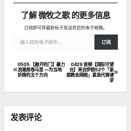
了解 微牧之歌 的更多信息
订阅即可将最新帖子发送到您的电子邮箱。
输入您的电子邮件…
订阅
0505 【敞开的门】暴力
0429 音频【国际守望
文
浪潮席卷马里 —为当地
台】来自伊朗52个「家
祈祷的五个方向
庭教会网络」紧急代祷请
章
求
导
航
发表评论