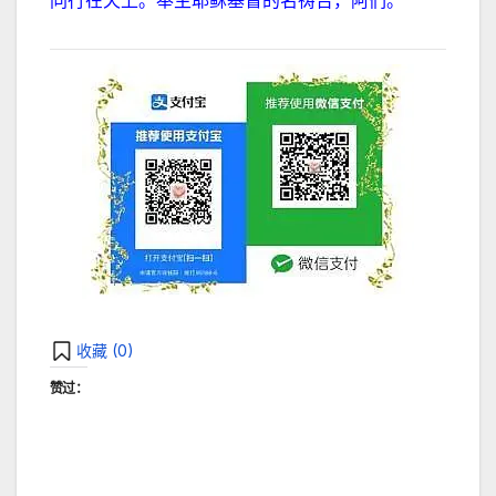
同行在天上。
奉主耶稣基督的名祷告，阿们。
收藏 (
0
)
赞过：