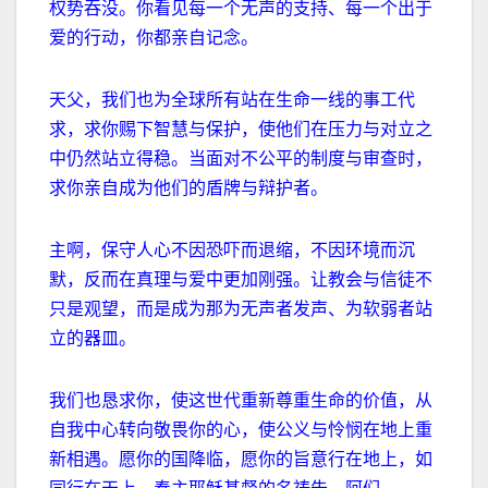
权势吞没。你看见每一个无声的支持、每一个出于
爱的行动，你都亲自记念。
天父，我们也为全球所有站在生命一线的事工代
求，求你赐下智慧与保护，使他们在压力与对立之
中仍然站立得稳。当面对不公平的制度与审查时，
求你亲自成为他们的盾牌与辩护者。
主啊，保守人心不因恐吓而退缩，不因环境而沉
默，反而在真理与爱中更加刚强。让教会与信徒不
只是观望，而是成为那为无声者发声、为软弱者站
立的器皿。
我们也恳求你，使这世代重新尊重生命的价值，从
自我中心转向敬畏你的心，使公义与怜悯在地上重
新相遇。愿你的国降临，愿你的旨意行在地上，如