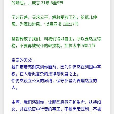
的辨屈。」箴言
31
章
:8
至
9
节
学习行善，寻求公平，解救受欺压的，给孤儿伸
冤，为寡妇辨屈。
”
以赛亚书
1
章
:17
节
基督释放了我们，叫我们得以自由，所以要站立得
稳，不要再被奴仆的轭挟制。加拉太书
5
章
:1
节
亲爱的天父，
我们带着感谢来到你面前，因为你仍然在列国中掌
权，在人看似复杂的法律与制度之上，
你仍然设立公义的界线，保守那些为真理站立的
人。
主啊，我们感谢你，让那些愿意守护生命、扶持妇
女、并在隐密中行善的事工，不被黑暗压制，不被