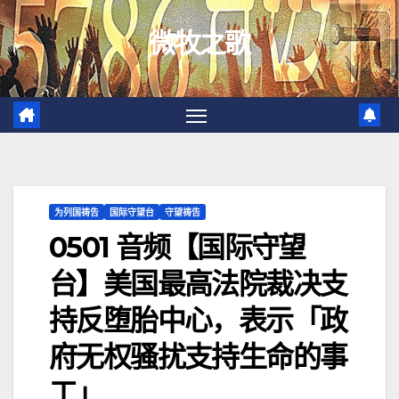
跳
微牧之歌
至
内
容
为列国祷告
国际守望台
守望祷告
0501 音频【国际守望
台】美国最高法院裁决支
持反堕胎中心，表示「政
府无权骚扰支持生命的事
工」