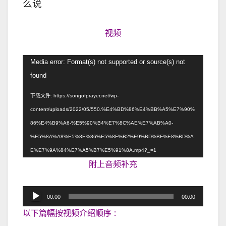
么说
视频
视
Media error: Format(s) not supported or source(s) not
频
found
播
下载文件: https://songofprayer.net/wp-
放
content/uploads/2022/05/550.%E4%BD%86%E4%BB%A5%E7%90%
器
86%E4%B9%A6-%E5%90%B4%E7%8C%AE%E7%AB%A0-
%E5%8A%A8%E5%8E%86%E5%8F%B2%E9%BD%BF%E8%BD%A
E%E7%9A%84%E7%A5%B7%E5%91%8A.mp4?_=1
附上音频补充
音
00:00
00:00
频
以下篇幅按视频介绍顺序 :
播