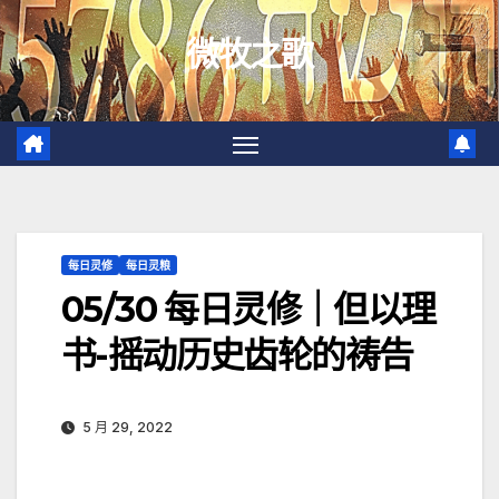
跳
微牧之歌
至
内
容
每日灵修
每日灵粮
05/30 每日灵修｜但以理
书-摇动历史齿轮的祷告
5 月 29, 2022