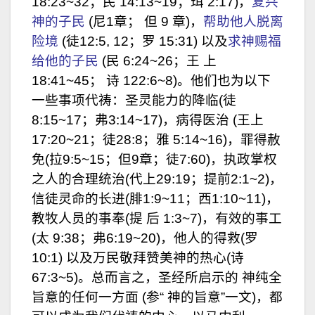
18:23~32；民 14:13~19；珥 2:17)，
复兴
神的子民
(尼1章； 但 9 章)，
帮助他人脱离
险境
(徒12:5, 12；罗 15:31) 以及
求神赐福
给他的子民
(民 6:24~26；王 上
18:41~45； 诗 122:6~8)。他们也为以下
一些事项代祷：圣灵能力的降临(徒
8:15~17；弗3:14~17)，病得医治 (王上
17:20~21；徒28:8；雅 5:14~16)，罪得赦
免(拉9:5~15；但9章；徒7:60)，执政掌权
之人的合理统治(代上29:19；提前2:1~2)，
信徒灵命的长进(腓1:9~11；西1:10~11)，
教牧人员的事奉(提 后 1:3~7)，有效的事工
(太 9:38；弗6:19~20)，他人的得救(罗
10:1) 以及万民敬拜赞美神的热心(诗
67:3~5)。总而言之，圣经所启示的 神纯全
旨意的任何一方面 (参“ 神的旨意”一文)，都