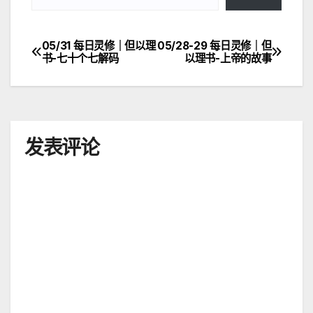
05/31 每日灵修｜但以理
05/28-29 每日灵修｜但
文
书-七十个七解码
以理书-上帝的故事
章
导
航
发表评论