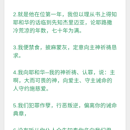
2.就是他在位第一年，我但以理从书上得知
耶和华的话临到先知杰里迈亚，论耶路撒
冷荒凉的年数，七十年为满。
3.我便禁食，披麻蒙灰，定意向主神祈祷恳
求。
4.我向耶和华─我的神祈祷、认罪，说：主
啊，大而可畏的神，向爱主、守主诫命的
人守约施慈爱。
5.我们犯罪作孽，行恶叛逆，偏离你的诫命
典章，