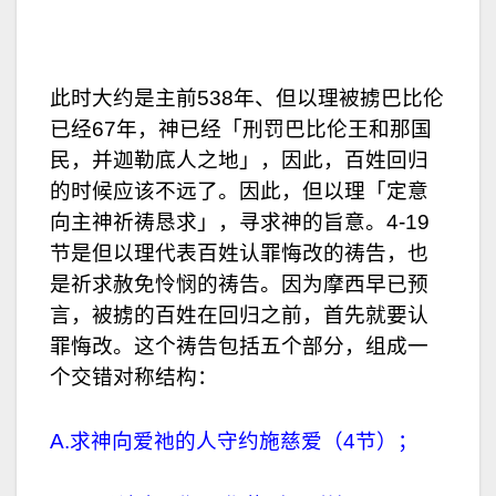
放
器
此时大约是主前538年、但以理被掳巴比伦
已经67年，神已经「刑罚巴比伦王和那国
民，并迦勒底人之地」，因此，百姓回归
的时候应该不远了。因此，但以理「定意
向主神祈祷恳求」，寻求神的旨意。4-19
节是但以理代表百姓认罪悔改的祷告，也
是祈求赦免怜悯的祷告。因为摩西早已预
言，被掳的百姓在回归之前，首先就要认
罪悔改。这个祷告包括五个部分，组成一
个交错对称结构：
A.求神向爱祂的人守约施慈爱（4节）；