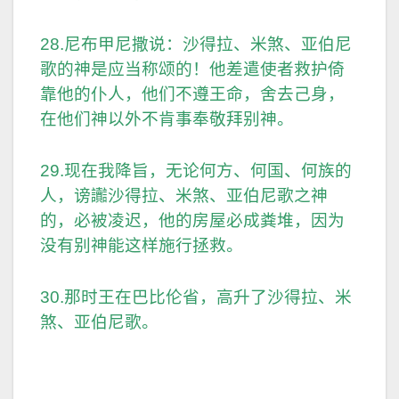
28.尼布甲尼撒说：沙得拉、米煞、亚伯尼
歌的神是应当称颂的！他差遣使者救护倚
靠他的仆人，他们不遵王命，舍去己身，
在他们神以外不肯事奉敬拜别神。
29.现在我降旨，无论何方、何国、何族的
人，谤讟沙得拉、米煞、亚伯尼歌之神
的，必被凌迟，他的房屋必成粪堆，因为
没有别神能这样施行拯救。
30.那时王在巴比伦省，高升了沙得拉、米
煞、亚伯尼歌。