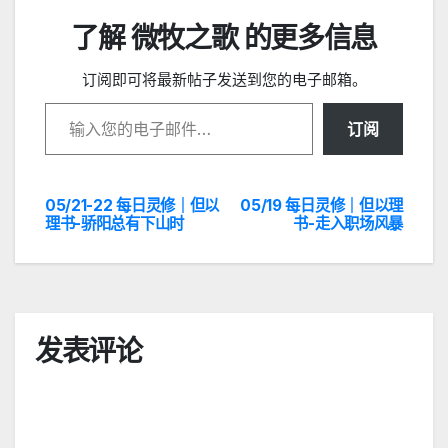
了解 微牧之歌 的更多信息
订阅即可将最新帖子发送到您的电子邮箱。
输入您的电子邮件…
订阅
05/21-22 每日灵修｜但以
05/19 每日灵修｜但以理
文
理书-骄阳总有下山时
书-走入职场风暴
章
导
航
发表评论