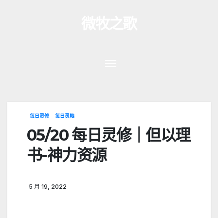
跳
微牧之歌
至
内
容
每日灵修
每日灵粮
05/20 每日灵修｜但以理
书-神力资源
5 月 19, 2022