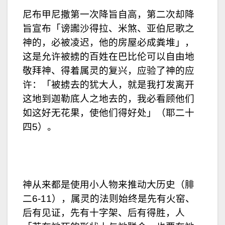
尼布甲尼撒第一次降旨自高，第二次却降
旨宣布「谤讟沙得拉、米煞、亚伯尼歌之
神的，必被凌迟，他的房屋必成粪堆」，
这是允许被掳的百姓在巴比伦可以自由地
敬拜神、得着属灵的复兴，应验了神的应
许：「被掳去的犹大人，就是我打发离开
这地到迦勒底人之地去的，我必看顾他们
如这好无花果，使他们得好处」（耶二十
四5）。
神从来都是使用小人物来推动大历史（腓
二6-11），属灵的法则始终是先有火窑、
后有见证，先有十字架、后有得胜，人