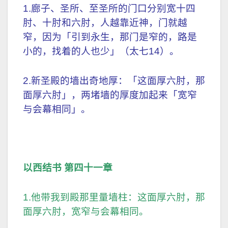
1.廊子、圣所、至圣所的门口分别宽十四
肘、十肘和六肘，人越靠近神，门就越
窄，因为「引到永生，那门是窄的，路是
小的，找着的人也少」（太七14）。
2.新圣殿的墙出奇地厚：「这面厚六肘，那
面厚六肘」，两堵墙的厚度加起来「宽窄
与会幕相同」。
以西结书 第四十一章
1.他带我到殿那里量墙柱：这面厚六肘，那
面厚六肘，宽窄与会幕相同。