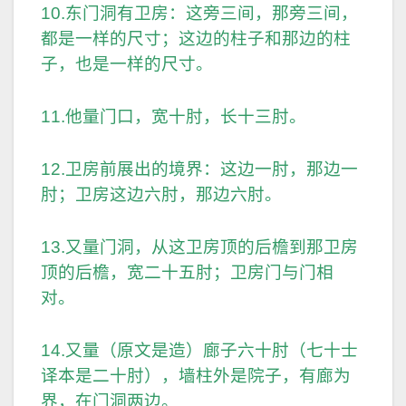
10.东门洞有卫房：这旁三间，那旁三间，
都是一样的尺寸；这边的柱子和那边的柱
子，也是一样的尺寸。
11.他量门口，宽十肘，长十三肘。
12.卫房前展出的境界：这边一肘，那边一
肘；卫房这边六肘，那边六肘。
13.又量门洞，从这卫房顶的后檐到那卫房
顶的后檐，宽二十五肘；卫房门与门相
对。
14.又量（原文是造）廊子六十肘（七十士
译本是二十肘），墙柱外是院子，有廊为
界，在门洞两边。