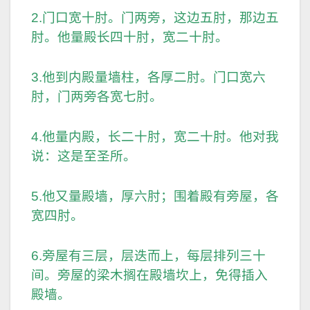
2.门口宽十肘。门两旁，这边五肘，那边五
肘。他量殿长四十肘，宽二十肘。
3.他到内殿量墙柱，各厚二肘。门口宽六
肘，门两旁各宽七肘。
4.他量内殿，长二十肘，宽二十肘。他对我
说：这是至圣所。
5.他又量殿墙，厚六肘；围着殿有旁屋，各
宽四肘。
6.旁屋有三层，层迭而上，每层排列三十
间。旁屋的梁木搁在殿墙坎上，免得插入
殿墙。