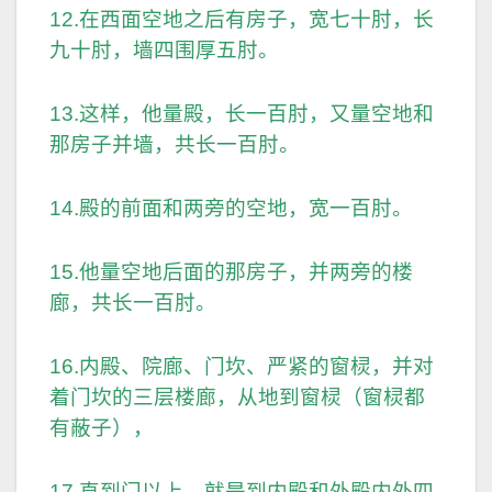
12.在西面空地之后有房子，宽七十肘，长
九十肘，墙四围厚五肘。
13.这样，他量殿，长一百肘，又量空地和
那房子并墙，共长一百肘。
14.殿的前面和两旁的空地，宽一百肘。
15.他量空地后面的那房子，并两旁的楼
廊，共长一百肘。
16.内殿、院廊、门坎、严紧的窗棂，并对
着门坎的三层楼廊，从地到窗棂（窗棂都
有蔽子），
17.直到门以上，就是到内殿和外殿内外四