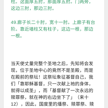
柱。这面厚五肘，那面厚五肘。门两旁，
这边三肘，那边三肘。
49.廊子长二十肘，宽十一肘。上廊子有台
阶。靠近墙柱又有柱子，这边一根，那边
一根。
当天使丈量完整个圣地之后，先知将会发
现，位于圣地中心的竟然不是圣殿，而是
在殿前的祭坛！这祭坛象征基督自己，我
们「靠耶稣基督，只一次献上祂的身体，
就得以成圣」，而「基督献了一次永远的
赎罪祭，就在神的右边坐下了」（来十
12），因此，国度里的燔祭、赎罪祭、赎