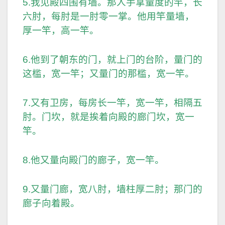
5.我见殿四围有墙。那人手拿量度的竿，长
六肘，每肘是一肘零一掌。他用竿量墙，
厚一竿，高一竿。
6.他到了朝东的门，就上门的台阶，量门的
这槛，宽一竿；又量门的那槛，宽一竿。
7.又有卫房，每房长一竿，宽一竿，相隔五
肘。门坎，就是挨着向殿的廊门坎，宽一
竿。
8.他又量向殿门的廊子，宽一竿。
9.又量门廊，宽八肘，墙柱厚二肘；那门的
廊子向着殿。