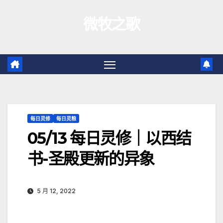
跳
微牧之歌
至
内
容
每日灵修
每日灵粮
05/13 每日灵修｜以西结
书-圣殿更新的异象
5 月 12, 2022