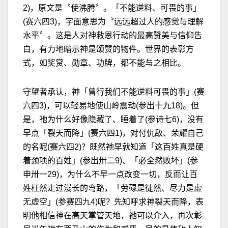
2)，原文是〝使沸腾〞。「不能逆料、可畏的事」
(赛六四3)，字面意思为〝远远超过人的感觉与理解
水平〞。这是人对神救恩行动的最高赞美与信仰告
白，有力地暗示神是颂赞的物件。世界的表彰方
式，如奖赏、勋章、功牌，都不能与之相比。
守望者承认，神「曾行我们不能逆料可畏的事」(赛
六四3)，可以轻易地使山岭震动(参出十九18)。但
是，祂为什么好像隐藏了、睡着了(参诗七6)，没有
早点「裂天而降」(赛六四1)，对付仇敌、荣耀自己
的名呢(赛六四2)？既然祂早就知道「这百姓真是硬
着颈项的百姓」(参出卅二9)、「必全然败坏」(参
申卅一29)，为什么不早一点改变一切，反而让百
姓枉然走过漫长的弯路，「劳碌是徒然、尽力是虚
无虚空」(参赛四九4)呢？先知呼求神裂天而降，表
明他相信神在高天掌管天地，祂可以介入，再次彰