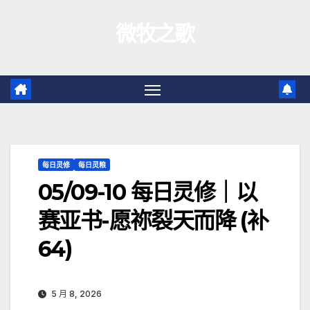
跳
微牧之歌
至
内
容
每日灵修
每日灵粮
05/09-10 每日灵修｜以
赛亚书-愿祢裂天而降 (补
64)
5 月 8, 2026