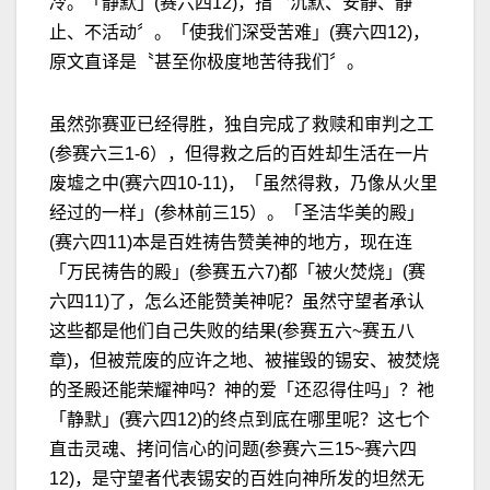
冷。「静默」(赛六四12)，指〝沉默、安静、静
止、不活动〞。「使我们深受苦难」(赛六四12)，
原文直译是〝甚至你极度地苦待我们〞。
虽然弥赛亚已经得胜，独自完成了救赎和审判之工
(参赛六三1-6），但得救之后的百姓却生活在一片
废墟之中(赛六四10-11)，「虽然得救，乃像从火里
经过的一样」(参林前三15）。「圣洁华美的殿」
(赛六四11)本是百姓祷告赞美神的地方，现在连
「万民祷告的殿」(参赛五六7)都「被火焚烧」(赛
六四11)了，怎么还能赞美神呢？虽然守望者承认
这些都是他们自己失败的结果(参赛五六~赛五八
章)，但被荒废的应许之地、被摧毁的锡安、被焚烧
的圣殿还能荣耀神吗？神的爱「还忍得住吗」？祂
「静默」(赛六四12)的终点到底在哪里呢？这七个
直击灵魂、拷问信心的问题(参赛六三15~赛六四
12)，是守望者代表锡安的百姓向神所发的坦然无