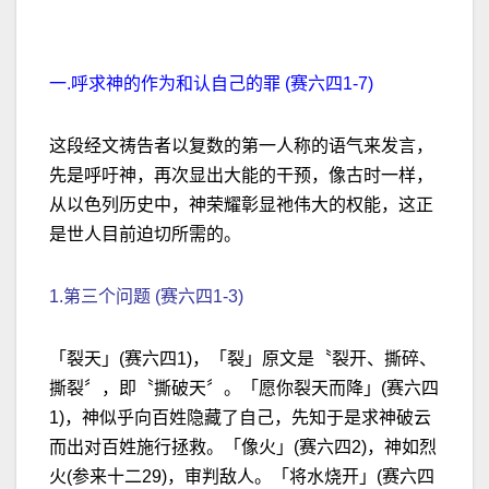
一.呼求神的作为和认自己的罪 (赛六四1-7)
这段经文祷告者以复数的第一人称的语气来发言，
先是呼吁神，再次显出大能的干预，像古时一样，
从以色列历史中，神荣耀彰显祂伟大的权能，这正
是世人目前迫切所需的。
1.第三个问题 (赛六四1-3)
「裂天」(赛六四1)，「裂」原文是〝裂开、撕碎、
撕裂〞，即〝撕破天〞。「愿你裂天而降」(赛六四
1)，神似乎向百姓隐藏了自己，先知于是求神破云
而出对百姓施行拯救。「像火」(赛六四2)，神如烈
火(参来十二29)，审判敌人。「将水烧开」(赛六四