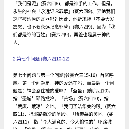
「我们是泥」(赛六四8)，都是神手的工作。但是，
永生的神会「永远记念罪孽」(赛六四9)、弃绝我们
这些被玷污的瓦器吗？因此，他祈求神「不要大发
震怒，也不要永远记念罪孽」(赛六四9)，因为「我
们都是祢的百姓」(赛六四9)，再差也是属于神的
人。
2.第七个问题 (赛六四10-12)
第七个问题与第一个问题(参赛六三15-16）首尾呼
应。第一个问题是：神的爱还在吗，而最后一个问
题是：神会忍住祂的爱吗？「圣邑」(赛六四10)，
指〝圣城〞耶路撒冷。「荒场」(赛六四10)，指
〝荒废、荒凉〞之地。「我们圣洁华美的殿」(赛六
四11)，指耶路撒冷的圣殿。「所羡慕的美地」(赛
六四11)，指〝令人满意的、令人愉快的〞耶路撒