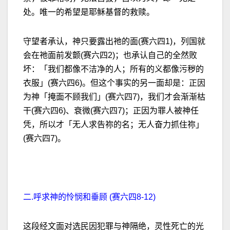
处。唯一的希望是耶稣基督的救赎。
守望者承认，神只要露出祂的面(赛六四1)，列国就
会在祂面前发颤(赛六四2)；也承认自己的全然败
坏：「我们都像不洁净的人；所有的义都像污秽的
衣服」(赛六四6)。但这个事实的另一面却是：正因
为神「掩面不顾我们」(赛六四7)，我们才会渐渐枯
干(赛六四6)、衰微(赛六四7)；正因为罪人被神任
凭，所以才「无人求告祢的名；无人奋力抓住祢」
(赛六四7)。
二.呼求神的怜悯和垂顾 (赛六四8-12)
这段经文面对选民因犯罪与神隔绝，灵性死亡的光