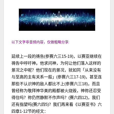
以下文字非音频内容，仅做粗略分享:
延续上一段的祷告(参赛六三15-19)，以赛亚继续在
祷告中呼吁神。他求问神，为何让他们落入这样的
景况之中呢？他们现在的景况，就如同「从来没有
与至高的主有关系一般」(参赛六三17-19)，甚至连
那些不认识神的敌人都比不上(参赛六三18)，而且
曾经称为敬拜神华美的殿都被火烧毁，神祢还忍受
得住吗？祢仍然静默不作声吗？(赛六四12)，我们
还有指望吗(赛六四5)？我们再来看《以赛亚书》六
四章1-12节的经文：