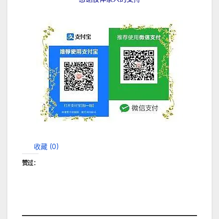
收藏 (
0
)
赞过：