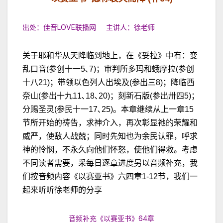
出处：佳音LOVE联播网 主讲人：徐老师
关于耶和华从天降临到地上，在《妥拉》中有：变
乱口音(参创十一5､7)；审判所多玛和蛾摩拉(参创
十八21)；带领以色列人出埃及(参出三8)；降临西
奈山(参出十九11､18､20)；刻新石版(参出卅四5)；
分赐圣灵(参民十一17､25)。本章继续从上一章15
节所开始的祷告，求神介入，再次彰显祂的荣耀和
威严，使敌人战兢；同时先知也为余民认罪，呼求
神的怜悯，不永久向他们怀怒，使他们得救。考虑
不同读者需要，采每日逐章进度另以音频补充，我
们按音频内容《以赛亚书》六四章1-12节，我们一
起来听听徐老师的分享
音频补充《以赛亚书》64章