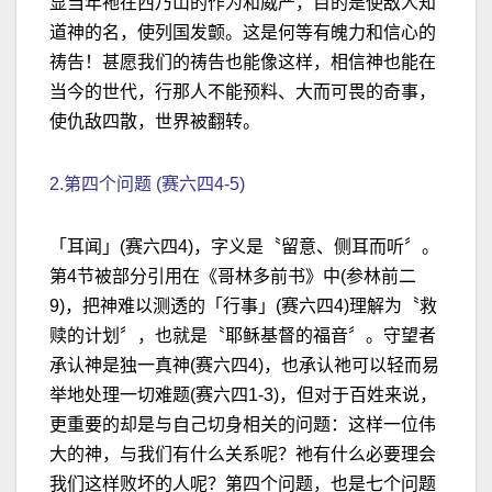
显当年祂在西乃山的作为和威严，目的是使敌人知
道神的名，使列国发颤。这是何等有魄力和信心的
祷告！甚愿我们的祷告也能像这样，相信神也能在
当今的世代，行那人不能预料、大而可畏的奇事，
使仇敌四散，世界被翻转。
2.第四个问题 (赛六四4-5)
「耳闻」(赛六四4)，字义是〝留意、侧耳而听〞。
第4节被部分引用在《哥林多前书》中(参林前二
9)，把神难以测透的「行事」(赛六四4)理解为〝救
赎的计划〞，也就是〝耶稣基督的福音〞。守望者
承认神是独一真神(赛六四4)，也承认祂可以轻而易
举地处理一切难题(赛六四1-3)，但对于百姓来说，
更重要的却是与自己切身相关的问题：这样一位伟
大的神，与我们有什么关系呢？祂有什么必要理会
我们这样败坏的人呢？第四个问题，也是七个问题