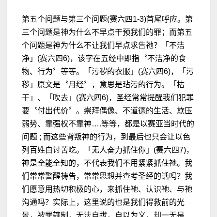
第五个问题与第三个问题(赛六四1-3)首尾呼应。第
三个问题是神为什么不早点干预我们的罪；而第五
个问题是神为什么不让我们早点求告祂？「不洁
净」(赛六四6)，该字在五经中即指〝不洁净的食
物、行为〞等等。「污秽的衣服」(赛六四6)，「污
秽」原文是〝月经〞，意思是玷污的行为。「枯
干」、「吹去」(赛六四6)，圣经常常提醒我们犯罪
要〝付出代价〞。崇拜偶像、不道德的生活、欺压
弱势、靠强权不靠神….等等，都是以赛亚当时代的
问题 ; 而这些背叛神的行为，到最后也只会让以色
列百姓自讨苦吃。「无人奋力抓住你」(赛六四7)，
神是全能全知的，不代表我们不用紧紧抓住祂。我
们常常警醒祷告，常常思想并查考圣经的话吗？我
们愿意用热切积极的心，来抓住祂、认识祂、与祂
沟通吗？实际上，这里说的也是我们得救前的光
景，被罪辖制，无法自拔，自以为义，却一无是