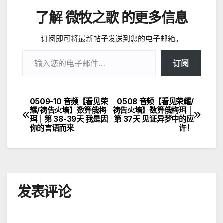
了解 微牧之歌 的更多信息
订阅即可将最新帖子发送到您的电子邮箱。
输入您的电子邮件…
订阅
0509-10 音频【看见荣
0508 音频【看见荣耀/
文
耀/祷告火墙】数算俄梅
祷告火墙】数算俄梅珥｜
珥｜第 38-39天 我是因
第 37天 见证异梦中的应
章
你的言语而来
许！
导
航
发表评论