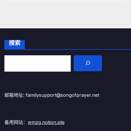
搜索
邮箱地址: familysupport@songofprayer.net
备用网站：
wmzg.notion.site