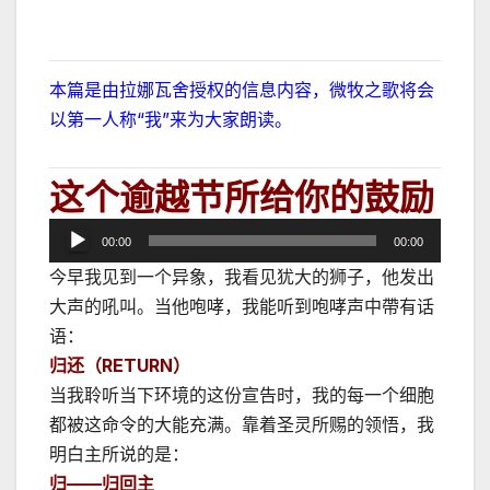
本篇是由拉娜瓦舍授权的信息内容，微牧之歌将会
以第一人称“我”来为大家朗读。
这个逾越节所给你的鼓励
音
00:00
00:00
频
今早我见到一个异象，我看见犹大的狮子，他发出
播
大声的吼叫。当他咆哮，我能听到咆哮声中帶有话
放
语：
器
归还（RETURN）
当我聆听当下环境的这份宣告时，我的每一个细胞
都被这命令的大能充满。靠着圣灵所赐的领悟，我
明白主所说的是：
归——归回主