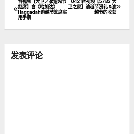
音视频【大卫之家逾越节
0421音视频【5782 大
文
筵席】含《哈加达》
卫之家】逾越节浸礼 &逾
Haggadah逾越节筵席实
越节的收获
章
用手册
导
航
发表评论