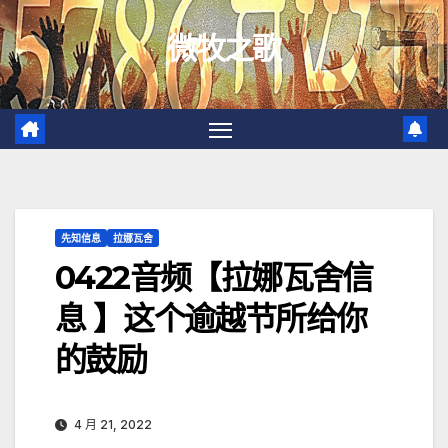
跳
微牧之歌
至
内
容
先知信息
拉娜瓦舍
0422音频【拉娜瓦舍信
息 】这个逾越节所给你
的鼓励
4 月 21, 2022