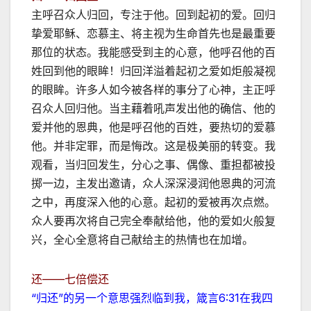
主呼召众人归回，专注于他。回到起初的爱。回归
挚爱耶稣、恋慕主、将主视为生命首先也是最重要
那位的状态。我能感受到主的心意，他呼召他的百
姓回到他的眼眸！归回洋溢着起初之爱如炬般凝视
的眼眸。许多人如今被各样的事分了心神，主正呼
召众人回归他。当主藉着吼声发出他的确信、他的
爱并他的恩典，他是呼召他的百姓，要热切的爱慕
他。并非定罪，而是悔改。这是极美丽的转变。我
观看，当归回发生，分心之事、偶像、重担都被投
掷一边，主发出邀请，众人深深浸润他恩典的河流
之中，再度深入他的心意。起初的爱被再次点燃。
众人要再次将自己完全奉献给他，他的爱如火般复
兴，全心全意将自己献给主的热情也在加增。
还——七倍偿还
“归还”的另一个意思强烈临到我，箴言6:31在我四