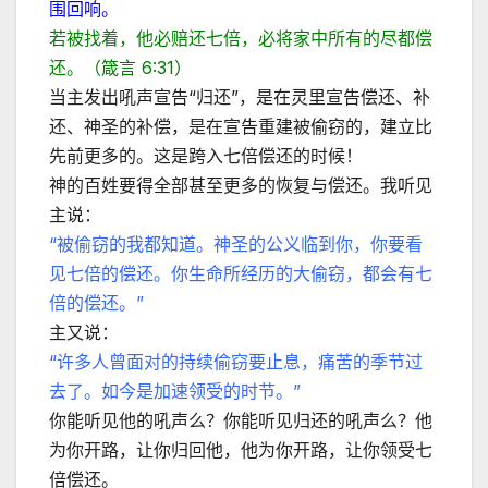
围回响。
若被找着，他必赔还七倍，必将家中所有的尽都偿
还。（箴言 6:31）
当主发出吼声宣告“归还”，是在灵里宣告偿还、补
还、神圣的补偿，是在宣告重建被偷窃的，建立比
先前更多的。这是跨入七倍偿还的时候！
神的百姓要得全部甚至更多的恢复与偿还。我听见
主说：
“被偷窃的我都知道。神圣的公义临到你，你要看
见七倍的偿还。你生命所经历的大偷窃，都会有七
倍的偿还。”
主又说：
“许多人曾面对的持续偷窃要止息，痛苦的季节过
去了。如今是加速领受的时节。”
你能听见他的吼声么？你能听见归还的吼声么？他
为你开路，让你归回他，他为你开路，让你领受七
倍偿还。