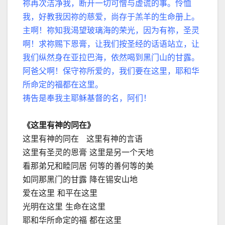
祢再次洁净我，断开一切可憎与虚谎的事。怜恤
我，好教我因祢的慈爱，尚存于羔羊的生命册上。
主啊！祢知我渴望玻璃海的荣光，因为有祢，圣灵
啊！求祢赐下恩膏，让我们按圣经的话语站立，让
我们纵然身在亚拉巴海，依然喝到黑门山的甘露。
阿爸父啊！保守祢所爱的，我们要在这里，耶和华
所命定的福都在这里。
祷告是奉我主耶稣基督的名，阿们！
《这里有神的同在》
这里有神的同在 这里有神的言语
这里有圣灵的恩膏 这里是另一个天地
看那弟兄和睦同居 何等的善何等的美
如同那黑门的甘露 降在锡安山地
爱在这里 和平在这里
光明在这里 生命在这里
耶和华所命定的福 都在这里