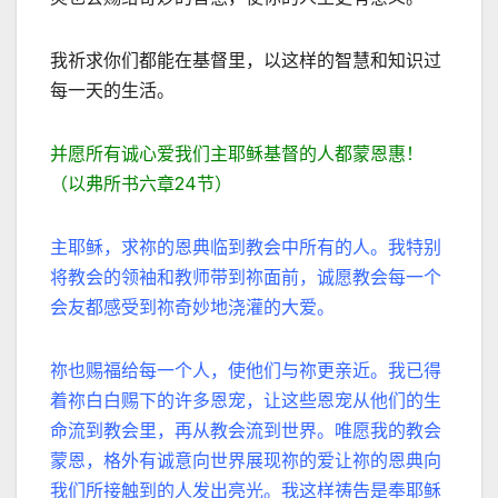
我祈求你们都能在基督里，以这样的智慧和知识过
每一天的生活。
并愿所有诚心爱我们主耶稣基督的人都蒙恩惠！
（以弗所书六章24节）
主耶稣，求祢的恩典临到教会中所有的人。我特别
将教会的领袖和教师带到祢面前，诚愿教会每一个
会友都感受到祢奇妙地浇灌的大爱。
祢也赐福给每一个人，使他们与祢更亲近。我已得
着祢白白赐下的许多恩宠，让这些恩宠从他们的生
命流到教会里，再从教会流到世界。唯愿我的教会
蒙恩，格外有诚意向世界展现祢的爱让祢的恩典向
我们所接触到的人发出亮光。我这样祷告是奉耶稣