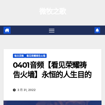
跳
微牧之歌
至
内
容
每日灵粮
看见荣耀祷告火墙
0401音频【看见荣耀祷
告火墙】永恒的人生目的
3 月 31, 2022