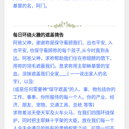
基督的名，阿门。
每日环绕火牆的遮盖祷告
阿爸父神，谢谢祢是保守看顾我们，出也平安, 入
也平安, 也保守看顾祢的每个孩子,从今时直到永
远。阿爸父神，求祢帮助我们住在祢翅膀的荫下，
用祢的翎毛遮蔽我们。恳求祢用主耶稣基督的宝
血，涂抹遮盖我们全家____( 一一说出家人的名
字)，以及:
(或是任何需要神”保守遮盖”的人、事、物包括你的
工作、事奉、你所服侍的每一个人。你的产业、经
济、朋友、宠物、交通工具、总统 等等)
求祢差派天使天军及火车火马，在我们四围环绕保
护，同时把主耶稣十字架的大能，放在我们每一个
人今天会遇见的所有的黑暗权势之间，拦阻一切不