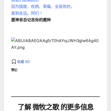
因为国度、权柄、荣耀，全是祢的，
直到永远。阿们 ！
愿神亲自记念你的撒种
收藏 (
0
)
赞过：
了解 微牧之歌 的更多信息