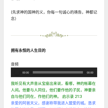
(先求神的国神的义，你每一句诚心的祷告，神都记
念）
拥有永恒的人生目的
音频
音
00:00
00:00
频
我听见有大声音从宝座出来说，看哪，神的帐幕在
播
人间。他要与人同住，他们要作他的子民，神要亲
放
自与他们同在，作他们的神。 启示录 21:3
器
亲爱的阿爸天父，感谢祢带我进入盟爱的城。恳求