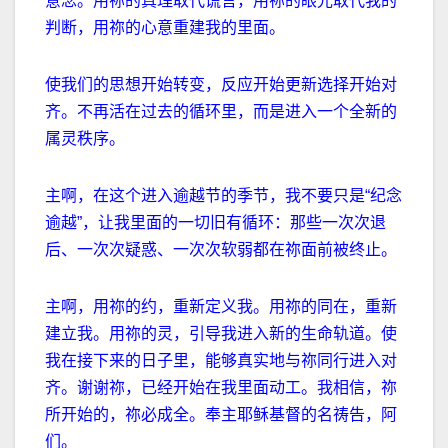
意念。用祢的真理取代谎言，用祢的眼光取代我的
判断，用祢的心意重建我的里面。
使我们的思想开始转变，反应开始更新选择开始对
齐。不再活在过去的循环里，而是进入一个全新的
属灵秩序。
主啊，在这个进入逾越节的季节，我不要只是
“
纪念
逾越
”
，让我里面的一切旧有循环：那些一次次退
后、一次次疑惑、一次次软弱都在祢面前被终止。
主啊，用祢的约，重新定义我。用祢的同在，重新
建立我。用祢的灵，引导我进入新的生命轨道。使
我在接下来的日子里，能够真实地与祢同行进入对
齐。谢谢祢，已经开始在我里面动工。我相信，祢
所开始的，祢必成全。奉主耶稣基督的名祷告，阿
们。