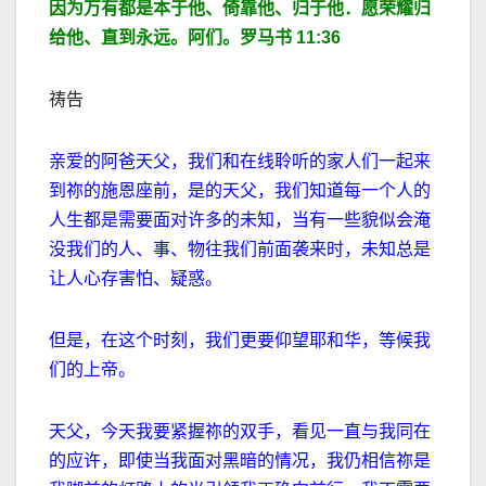
因为万有都是本于他、倚靠他、归于他．愿荣耀归
给他、直到永
远。阿们。罗马书
11:36
祷告
亲爱的阿爸天父，我们和在线聆听的家人们一起来
到祢的施恩座前，是的天父，我们知道每一个人的
人生都是需要面对许多的未知，当有一些貌似会淹
没我们的人、事、物往我们前面袭来时，未知总是
让人心存害怕、疑惑。
但是，在这个时刻，我们更要仰望耶和华，等候我
们的上帝。
天父，今天我要紧握祢的双手，看见一直与我同在
的应许，即使当我面对黑暗的情况，我仍相信祢是