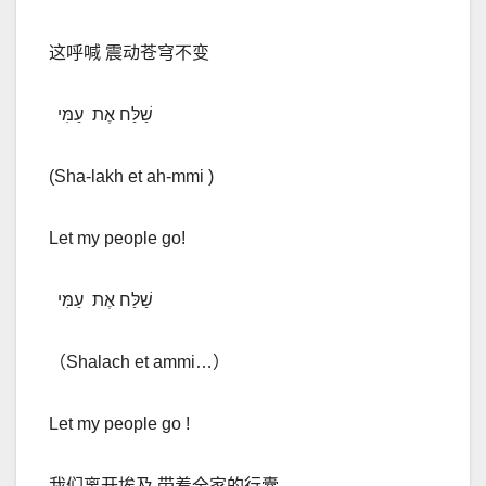
这呼喊 震动苍穹不变
שַׁלַּח אֶת
עַמִּי
(Sha-lakh et ah-mmi )
Let my people go!
שַׁלַּח אֶת
עַמִּי
（
Shalach et ammi…
）
Let my people go !
我们离开埃及 带着全家的行囊