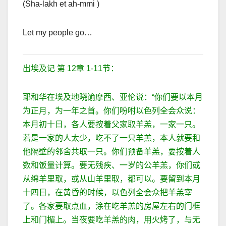
(Sha-lakh et ah-mmi )
Let my people go…
出埃及记
第
12
章
1-11
节：
耶和华在埃及地晓谕摩西、亚伦说：
“
你们要以本月
为正月，为一年之首。你们吩咐以色列全会众说：
本月初十日，各人要按着父家取羊羔，一家一只。
若是一家的人太少，吃不了一只羊羔，本人就要和
他隔壁的邻舍共取一只。你们预备羊羔，要按着人
数和饭量计算。要无残疾、一岁的公羊羔，你们或
从绵羊里取，或从山羊里取，都可以。要留到本月
十四日，在黄昏的时候，以色列全会众把羊羔宰
了。各家要取点血，涂在吃羊羔的房屋左右的门框
上和门楣上。当夜要吃羊羔的肉，用火烤了，与无