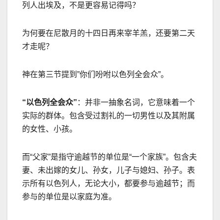
列人出埃及，不是更容易记得吗？
为何要在尼散月的十四日再来宰羊羔，还要第二天
才走呢？
神在第三节提到
”
你们吩咐以色列全会众
”
。
“
以色列全会众
”
：并非一抽象名词，它意味着一个
实际的群体。包含受过割礼的一切男性以及其附属
的女性、小孩。
而
“
父家
”
是指守逾越节的单位是
“
一个家族
”
。包含夫
妻、未出嫁的女儿、孙女，儿子与媳妇、孙子。表
示所有以色列人，无论大小，都要参与逾越节；而
参与的单位是以家庭为准。