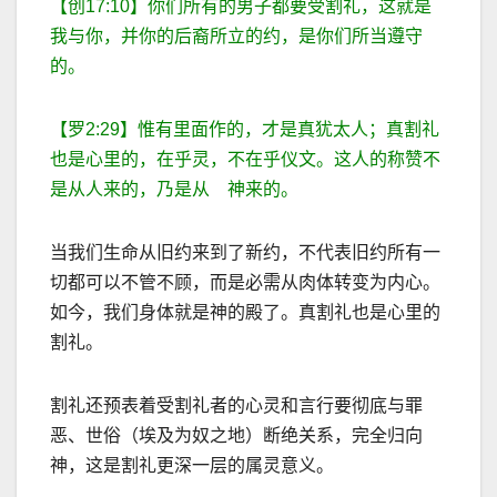
【创
17:10
】你们所有的男子都要受割礼，这就是
我与你，并你的后裔所立的约，是你们所当遵守
的。
【罗
2:29
】惟有里面作的，才是真犹太人；真割礼
也是心里的，在乎灵，不在乎仪文。这人的称赞不
是从人来的，乃是从 神来的。
当我们生命从旧约来到了新约，不代表旧约所有一
切都可以不管不顾，而是必需从肉体转变为内心。
如今，我们身体就是神的殿了。真割礼也是心里的
割礼。
割礼还预表着受割礼者的心灵和言行要彻底与罪
恶、世俗（埃及为奴之地）断绝关系，完全归向
神，这是割礼更深一层的属灵意义。