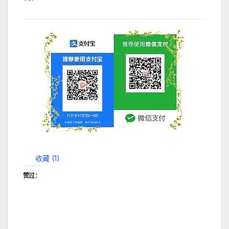
收藏 (
1
)
赞过：