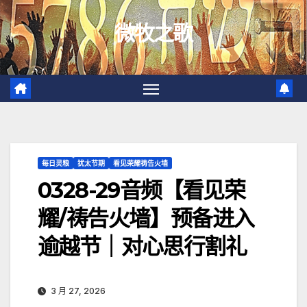
跳
微牧之歌
至
内
容
每日灵粮
犹太节期
看见荣耀祷告火墙
0328-29音频【看见荣
耀/祷告火墙】预备进入
逾越节｜对心思行割礼
3 月 27, 2026