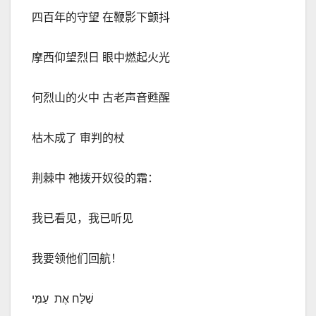
四百年的守望 在鞭影下颤抖
摩西仰望烈日 眼中燃起火光
何烈山的火中 古老声音甦醒
枯木成了 审判的杖
荆棘中 祂拨开奴役的霜：
我已看见，我已听见
我要领他们回航！
שַׁלַּח אֶת
עַמִּי