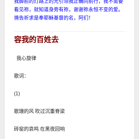
我脚前的灯路上的光引领我正确向前行，我不需要
看见祢，就知道身旁有祢，谢谢祢永恒不变的爱。
祷告祈求是奉耶稣基督的名，阿们！
容我的百姓去
我心旋律
歌词：
(1)
歌珊的风 吹过沉重脊梁
砖窑的哀鸣 在黑夜回响