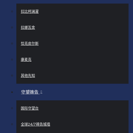
拉比柯澜濯
拉娜瓦舍
恰克皮尔斯
康麦克
其他先知
守望祷告
国际守望台
全球24/7祷告城墙