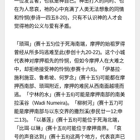
一位发言者，也就是神自己。神击打人的同时、也
在为人悲哀，祂的心中充满了人类无法想象的同情
和怜悯(参诗一四五8-20)，只有不认识神的人才会
觉得祂的公义与爱有矛盾。
「琐珥」(赛十五5)位于死海南端，摩押的始祖罗得
曾经从所多玛逃难至此(参创十九20-22)。这个小城
代表神对摩押祖先的怜悯，但如今摩押人在大难之
中，却拒绝接受神的怜悯(参赛十六6)。「伊基拉·
施利施亚、鲁希坡、何罗念」(赛十五5)可能都在摩
押西南部、琐珥附近，摩押的难民从西南面越境而
逃。「宁林的水」(赛十五6)可能是摩押南部的南美
拉溪谷（Wadi Numeira)。「柳树河」(赛十五7)可
能是摩押南部与以东交界的撒烈溪(参民廿一12;申
二13)。「以基莲」(赛十五8)可能位于死海北端，
「比珥·以琳」(赛十五8)可能位于摩押南界。「哀
号的声音达到」(赛十五8)这两个地方，代表哀声已