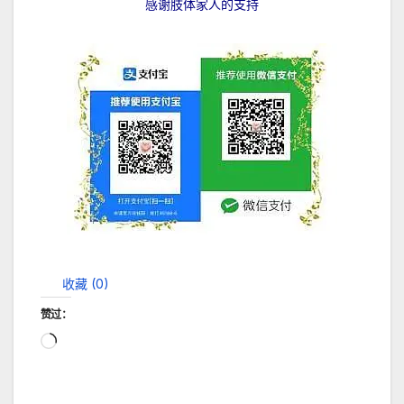
感谢肢体家人的支持
收藏 (
0
)
赞过：
正
在
加