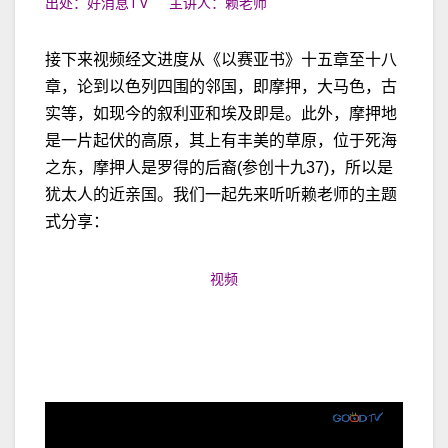
出处：好消息TV 主讲人：赖老师
接下来视频经文进度从《以赛亚书》十五章至十八
章，论到以色列四围的邻国，即摩押，大马色，古
实等，如现今的叙利亚和埃及即是。此外，摩押地
是一片起伏的高原，其上有丰美的草原，位于死海
之东，摩押人是罗得的后裔(参创十九37)，所以是
犹太人的近亲国。我们一起先来听听赖老师的主题
式分享：
视频