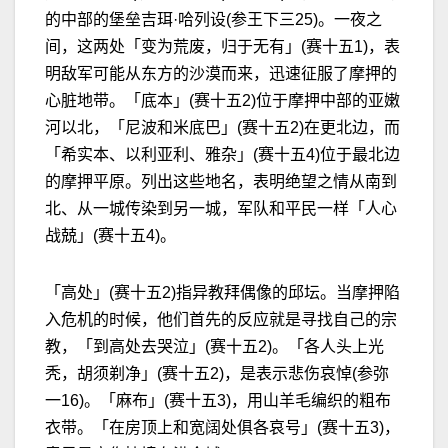
的中部的堡垒吉珥·哈列设(参王下三25)。一夜之
间，这两处「变为荒废，归于无有」(赛十五1)，表
明敌军可能从东方的沙漠而来，迅速征服了摩押的
心脏地带。「底本」(赛十五2)位于摩押中部的亚嫩
河以北，「尼波和米底巴」(赛十五2)在更北边，而
「希实本、以利亚利、雅杂」(赛十五4)位于最北边
的摩押平原。列出这些地名，表明绝望之情从南到
北、从一城传染到另一城，军队和平民一样「人心
战兢」(赛十五4)。
「高处」(赛十五2)指异教拜偶像的邱坛。当摩押陷
入危机的时候，他们首先的反应就是寻找自己的宗
教，「到高处去哭泣」(赛十五2)。「各人头上光
秃，胡须剃净」(赛十五2)，是表示悲伤哀悼(参弥
一16)。「麻布」(赛十五3)，用山羊毛编织的粗布
衣带。「在房顶上和宽阔处俱各哀号」(赛十五3)，