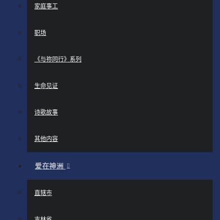
家庭事工
职场
《与祢同行》系列
生命见证
诗歌故事
其他内容
爱在神洲
直辖市
吉林省