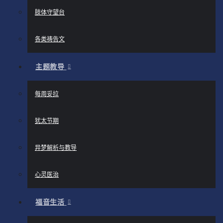
肢体守望台
各类祷告文
主题教导
每周妥拉
犹太节期
异梦解析与教导
心灵医治
福音生活