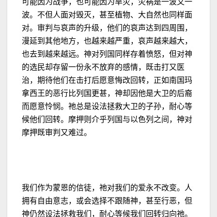
可能因为战争，也可能因为旱灾，灾祸是一波又一
波。不但人面对毁灭，甚至植物、大自然也同样面
对。审判与哀声的升级，他们的哀声达到四周围，
漫延到其他地方，也越来越严重，哀声越来越大，
也去到越来越远。神对列国同样存着愤怒，但对神
的选民却存留一份永不放弃的感情，既击打又医
治，期待他们在击打后愿意悔改回转，正如南国玛
拿西王的恶行比列国更甚，神却因他是大卫的后裔
而愿意怜悯。祂总是设法拯救大卫的子孙，耐心等
候他们回转。摩押则介乎列国与以色列之间，神对
摩押既审判又难过。
我们作为蒙恩的信徒，祂对我们的爱永不改变。人
拥有自由意志，或会选择不跟随神，甚至行恶，但
神仍然设法拯救我们，耐心等候我们回转归向祂。