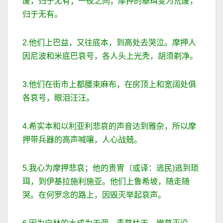
废，归于无有；一夜之间，摩押的基珥变为荒废，
归于无有。
2.他们上巴益，又往底本，到高处去哭泣。摩押人
因尼波和米底巴哀号，各人头上光秃，胡须剃净。
3.他们在街市上都腰束麻布，在房顶上和宽阔处俱
各哀号，眼泪汪汪。
4.希实本和以利亚利悲哀的声音达到雅杂，所以摩
押带兵器的高声喊嚷，人心战兢。
5.我心为摩押悲哀；他的贵冑（或译：逃民)逃到琐
珥，到伊基拉施利施亚。他们上鲁希坡，随走随
哭。在何罗念的路上，因毁灭举起哀声。