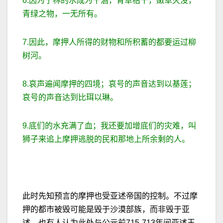
6.因为宁林的水成为干涸，青草枯干，嫩草灭没，
青绿之物，一无所有。
7.因此，摩押人所得的财物和所积蓄的都要运过柳
树河。
8.哀声遍闻摩押的四境；哀号的声音达到以基莲；
哀号的声音达到比珥以琳。
9.底们的水充满了血；我还要加增底们的灾难，叫
狮子来追上摩押逃脱的民和那地上所余剩的人。
此时先知预言的摩押也受亚述帝国的控制。不过摩
押的都市被毁可能是毁于沙漠部族，而非毁于亚
述。也有人认为此处与公元前715-713年间亚述王