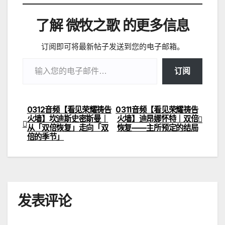
载…
了解 微牧之歌 的更多信息
订阅即可将最新帖子发送到您的电子邮箱。
输入您的电子邮件…
订阅
0312音频【看见荣耀祷告
0311音频【看见荣耀祷告
文
火墙】坎迪斯史密斯曼｜
火墙】迪昂娜怀特｜双倍
从「双倍恢复」走向「双
恢复——主所预定的结局
章
倍的季节」
导
航
发表评论