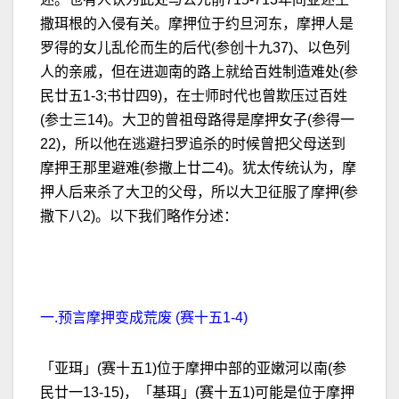
撒珥根的入侵有关。摩押位于约旦河东，摩押人是
罗得的女儿乱伦而生的后代(参创十九37)、以色列
人的亲戚，但在进迦南的路上就给百姓制造难处(参
民廿五1-3;书廿四9)，在士师时代也曾欺压过百姓
(参士三14)。大卫的曾祖母路得是摩押女子(参得一
22)，所以他在逃避扫罗追杀的时候曾把父母送到
摩押王那里避难(参撒上廿二4)。犹太传统认为，摩
押人后来杀了大卫的父母，所以大卫征服了摩押(参
撒下八2)。以下我们略作分述：
一.预言摩押变成荒废 (赛十五1-4)
「亚珥」(赛十五1)位于摩押中部的亚嫩河以南(参
民廿一13-15)，「基珥」(赛十五1)可能是位于摩押