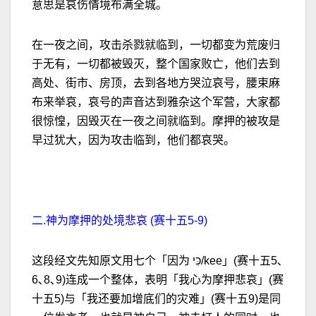
意思是哀伤情境布满全城。
在一夜之间，攻击杀戮就临到，一切都变为荒废归
于无有，一切都被毁灭，整个国家败亡，他们去到
高处、街市、房顶，去到各地方哭泣哀号，腰束麻
布来举哀，哀号的声音达到雅杂这个军营，大家都
很惊惶，因毁灭在一夜之间就临到。摩押的被攻是
早过犹大，因为攻击临到，他们都哀哭。
二.神为摩押的处境悲哀 (赛十五5-9)
这段经文先知原文用七个「因为 כִּי/kee」(赛十五5､
6､8､9)连成一个整体，表明「我心为摩押悲哀」(赛
十五5)与「我还要加增底们的灾难」(赛十五9)是同