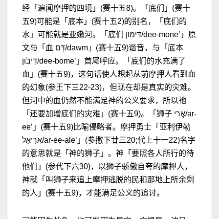
经「遍闻摩押的四境」(赛十五8)。「底们」(赛十
五9)可能是「底本」(赛十五2)的别名，「底们的
水」可能就是亚嫩河。「底们 דִּימוֹן/dee-mone’」原
文与「血 דָּם/dawm」(赛十五9)谐音，与「底本
דִּיבֹון/dee-bome’」首尾呼应。「底们的水充满了
血」(赛十五9)，这句话使人想起从前摩押人看到血
的幻象(参王下三22-23)，但现在却是真实的灾难。
但河中的血仍然不能满足神的公义要求，所以祂
「还要加增底们的灾难」(赛十五9)。「狮子 אֲרִי/ar-
ee’」(赛十五9)比喻侵略者。摩押勇士「亚利伊勒
אֲרִיאֵל/ar-ee-ale’」(参撒下廿三20;代上十一22)名字
的意思就是「神的狮子」。神「要照各人所行的待
他们」(参代下六30)，以狮子骄傲自夸的摩押人，
神就「叫狮子来追上摩押逃脱的民和那地上所余剩
的人」(赛十五9)，才能满足公义的追讨。