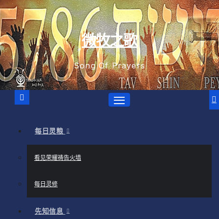
跳
至
内
微牧之歌
容
Song Of Prayers
每日灵粮
看见荣耀祷告火墙
每日灵修
先知信息