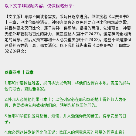
以下文字非视频内容，仅做粗略分享:
【文字版】考虑不同读者需要，采每日逐章进度。继续接着《以赛亚书》
十三章，巴比伦既被消灭，神预言复兴的以色列要向巴比伦唱凯旋之歌，
并且神要永灭巴比伦，连子带孙一倂剪除。紧接的两段，先知预言，神要
灭绝外邦辖制祂百姓的势力，就是亚述人(赛十四24-27)。这是神向全地所
定的旨意。然后又预言非利士人必受重灾(赛十四28-32)，这些不过是撒但
迷惑神百姓的工具，都要消化。以下我们就先来看《以赛亚书》十四章1-
32节的经文：
以赛亚书
十
四
章
1.耶和华要怜恤雅各，必再拣选以色列，将他们安置在本地。寄居的必与
他们联合，紧贴雅各家。
2.外邦人必将他们带回本土；以色列家必在耶和华的地上得外邦人为仆
婢，也要掳掠先前掳掠他们的，辖制先前欺压他们的。
3.当耶和华使你脱离愁苦、烦恼，并人勉强你做的苦工，得享安息的日
子，
4.你必题这诗歌论巴比伦王说：欺压人的何竟息灭？强暴的何竟止息？