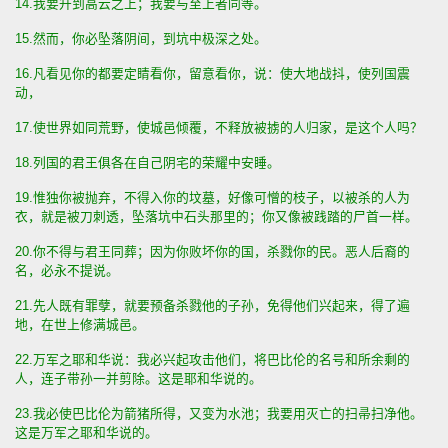
14.我要升到高云之上；我要与至上者同等。
15.然而，你必坠落阴间，到坑中极深之处。
16.凡看见你的都要定睛看你，留意看你，说：使大地战抖，使列国震
动，
17.使世界如同荒野，使城邑倾覆，不释放被掳的人归家，是这个人吗？
18.列国的君王俱各在自己阴宅的荣耀中安睡。
19.惟独你被抛弃，不得入你的坟墓，好像可憎的枝子，以被杀的人为
衣，就是被刀刺透，坠落坑中石头那里的；你又像被践踏的尸首一样。
20.你不得与君王同葬；因为你败坏你的国，杀戮你的民。恶人后裔的
名，必永不提说。
21.先人既有罪孽，就要预备杀戮他的子孙，免得他们兴起来，得了遍
地，在世上修满城邑。
22.万军之耶和华说：我必兴起攻击他们，将巴比伦的名号和所余剩的
人，连子带孙一并剪除。这是耶和华说的。
23.我必使巴比伦为箭猪所得，又变为水池；我要用灭亡的扫帚扫净他。
这是万军之耶和华说的。