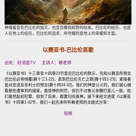
神借着宣告巴比伦的毁灭，也宣告撒但权势的结束。巴比伦的经历，也是
人在地上的经历，巴比伦所追求、所夸耀的是地上的荣耀和丰富。
以赛亚书-巴比伦哀歌
出处：好消息TV 主讲人：赖老师
《以赛亚书》十三章至十四章23节是论巴比伦的默示，先知以赛亚所预言
巴比伦必将倾覆(赛十三1-22)，直到巴比伦灭亡之歌(赛十四1-23)；紧接着
是对亚述及非利士的预言(赛十四24-32)。我们的神是公义的，我们留心细
看那些遭审判的国家，虽受神的刑罚，但仍不过像父亲鞭打爱儿一般。他
们虽然起初犯罪，但到了后来，都要归向真神。接下来经文进度《以赛亚
书》十四章1-32节，我们一起先来听听赖老师的主题式分享：
视频