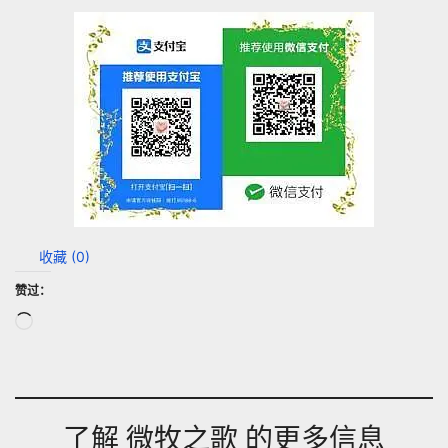
收藏 (
0
)
赞过：
正
在
加
载…
了解 微牧之歌 的更多信息