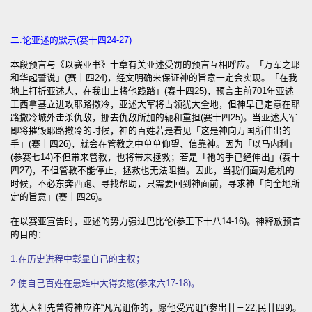
二.论亚述的默示(赛十四24-27)
本段预言与《以赛亚书》十章有关亚述受罚的预言互相呼应。「万军之耶
和华起誓说」(赛十四24)，经文明确来保证神的旨意一定会实现。「在我
地上打折亚述人，在我山上将他践踏」(赛十四25)，预言主前701年亚述
王西拿基立进攻耶路撒冷，亚述大军将占领犹大全地，但神早已定意在耶
路撒冷城外击杀仇敌，挪去仇敌所加的轭和重担(赛十四25)。当亚述大军
即将摧毁耶路撒冷的时候，神的百姓若是看见「这是神向万国所伸出的
手」(赛十四26)，就会在管教之中单单仰望、信靠神。因为「以马内利」
(参赛七14)不但带来管教，也将带来拯救；若是「祂的手已经伸出」(赛十
四27)，不但管教不能停止，拯救也无法阻挡。因此，当我们面对危机的
时候，不必东奔西跑、寻找帮助，只需要回到神面前，寻求神「向全地所
定的旨意」(赛十四26)。
在以赛亚宣告时，亚述的势力强过巴比伦(参王下十八14-16)。神释放预言
的目的：
1.在历史进程中彰显自己的主权；
2.使自己百姓在患难中大得安慰(参来六17-18)。
犹大人祖先曾得神应许“凡咒诅你的，愿他受咒诅”(参出廿三22;民廿四9)。