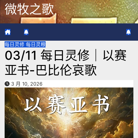
跳
微牧之歌
至
内
容
每日灵修
每日灵粮
03/11 每日灵修｜以赛
亚书-巴比伦哀歌
3 月 10, 2026