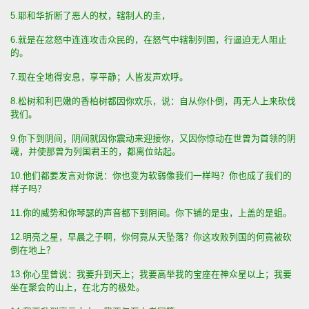
5.耶和华折断了恶人的杖，辖制人的圭，
6.就是在忿怒中连连攻击众民的，在怒气中辖制列国，行逼迫无人阻止
的。
7.现在全地得安息，享平静；人皆发声欢呼。
8.松树和利巴嫩的香柏树都因你欢乐，说：自从你仆倒，再无人上来砍伐
我们。
9.你下到阴间，阴间就因你震动来迎接你，又因你惊动在世曾为首领的阴
魂，并使那曾为列国君王的，都离位站起。
10.他们都要发言对你说：你也变为软弱像我们一样吗？你也成了我们的
样子吗？
11.你的威势和你琴瑟的声音都下到阴间。你下铺的是虫，上盖的是蛆。
12.明亮之星，早晨之子啊，你何竟从天坠落？你这攻败列国的何竟被砍
倒在地上？
13.你心里曾说：我要升到天上；我要高举我的宝座在神众星以上；我要
坐在聚会的山上，在北方的极处。