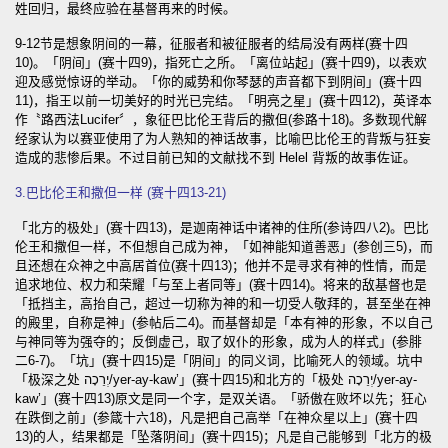
姓回归，最终应验在基督再来的时候。
9-12节是想象阴间的一幕，征服者和被征服者的结局没有两样(赛十四
10)。「阴间」(赛十四9)，指死亡之所。「离位站起」(赛十四9)，以表欢
迎及感觉惊讶的举动。「你的威势和你琴瑟的声音都下到阴间」(赛十四
11)，指王以前一切美好的时光已完结。「明亮之星」(赛十四12)，英译本
作〝路西法Lucifer〞，象征巴比伦王背后的撒但(参路十18)。多数现代解
经家认为以赛亚使用了为人熟知的神话故事，比喻巴比伦王的背叛与狂妄
造成的悲惨后果。不过目前已知的文献找不到 Helel 背叛的故事佐证。
3.巴比伦王和撒但一样 (赛十四13-21)
「北方的极处」(赛十四13)，是迦南神话中诸神的住所(参诗四八2)。巴比
伦王和撒但一样，不但想自己成为神，「如神能知道善恶」(参创三5)，而
且还想在众神之中高居首位(赛十四13)；他并不是寻求有神的性情，而是
追求地位、权力和荣耀「与至上者同等」(赛十四14)。将来的敌基督也是
「抵挡主，高抬自己，超过一切称为神的和一切受人敬拜的，甚至坐在神
的殿里，自称是神」(参帖后二4)。而基督却是「本有神的形象，不以自己
与神同等为强夺的；反倒虚己，取了奴仆的形象，成为人的样式」(参腓
二6-7)。「坑」(赛十四15)是「阴间」的同义词，比喻死人的领域。坑中
「极深之处 יְרֵכָה/yer-ay-kaw’」(赛十四15)和北方的「极处 יְרֵכָה/yer-ay-
kaw’」(赛十四13)原文是同一个字，是双关语。「骄傲在败坏以先；狂心
在跌倒之前」(参箴十六18)，凡是把自己高举「在神众星以上」(赛十四
13)的人，结果都是「坠落阴间」(赛十四15)；凡是自己能够到「北方的极