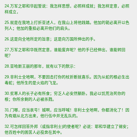
24.万军之耶和华起誓说：我怎样思想，必照样成就；我怎样定意，必照
样成立，
25.就是在我地上打折亚述人，在我山上将他践踏。他加的轭必离开以色
列人；他加的重担必离开他们的肩头。
26.这是向全地所定的旨意；这是向万国所伸出的手。
27.万军之耶和华既然定意，谁能废弃呢？他的手已经伸出，谁能转回
呢？
28.亚哈斯王崩的那年，就有以下的默示：
29.非利士全地啊，不要因击打你的杖折断就喜乐。因为从蛇的根必生出
毒蛇；他所生的是火焰的飞龙。
30.贫寒人的长子必有所食；穷乏人必安然躺卧。我必以饥荒治死你的
根；你所余剩的人必被杀戮。
31.门哪，应当哀号！城啊，应当呼喊！非利士全地啊，你都消化了！因
为有烟从北方出来，他行伍中并无乱队的。
32.可怎样回答外邦（或指非利士)的使者呢？必说：耶和华建立了锡安；
他百姓中的困苦人必投奔在其中。