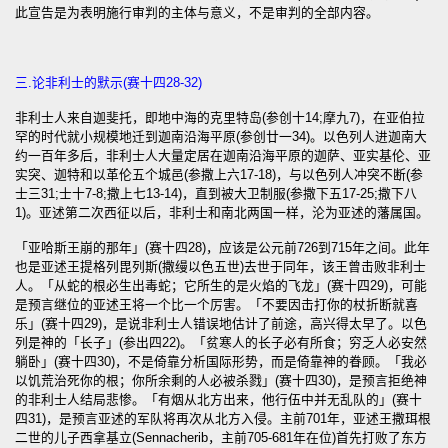
此宣告是为表明施行审判的主体与意义，不是审判的全部内容。
三.论非利士的默示(赛十四28-32)
非利士人来自迦斐托，即地中海的克里特岛(参创十14;摩九7)，在亚伯拉
罕的时代就小规模地迁到迦南沿海平原(参创廿一34)。以色列人进迦南大
约一百年多后，非利士人大量定居在迦南沿海平原的迦萨、亚实基伦、亚
实突、迦特和以革伦五个城邑(参撒上六17-18)，与以色列人冲突不断(参
士三31;士十7-8;撒上七13-14)，直到被大卫制服(参撒下五17-25;撒下八
1)。亚述第二次西征以后，非利士和南北两国一样，沦为亚述的藩属国。
「亚哈斯王崩的那年」(赛十四28)，应该是公元前726到715年之间。此年
也是亚述王提格列毘列斯(撒缦以色五世)去世于同年，该王曾击败非利士
人。「从蛇的根必生出毒蛇；它所生的是火焰的飞龙」(赛十四29)，可能
是预言继位的亚述王将一个比一个厉害。「不要因击打你的杖折断就喜
乐」(赛十四29)，是说非利士人错误地估计了前途，高兴得太早了。以色
列是神的「长子」(参出四22)。「贫寒人的长子必有所食；穷乏人必安然
躺卧」(赛十四30)，不是倚靠分析国际形势，而是倚靠神的眷顾。「我必
以饥荒治死你的根；你所余剩的人必被杀戮」(赛十四30)，是预言拒绝神
的非利士人结局悲惨。「有烟从北方出来，他行伍中并无乱队的」(赛十
四31)，是预言亚述的军队将再次从北方入侵。主前701年，亚述王撒珥根
二世的儿子西拿基立(Sennacherib，主前705-681年在位)首先打败了东方