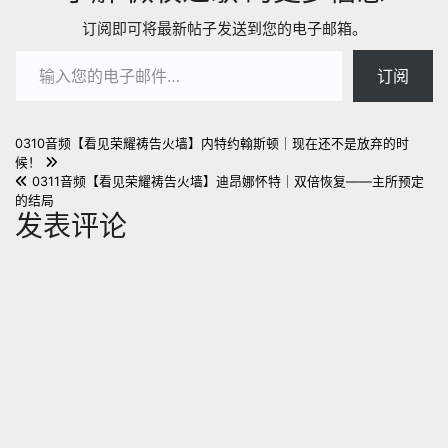
订阅即可将最新帖子发送到您的电子邮箱。
输入您的电子邮件…
订阅
文
0310音频【看见荣耀祷告火墙】内特约翰斯顿｜现在还不是放弃的时
候！
章
0311音频【看见荣耀祷告火墙】迪昂娜怀特｜双倍恢复——主所预定
的结局
导
发表评论
航