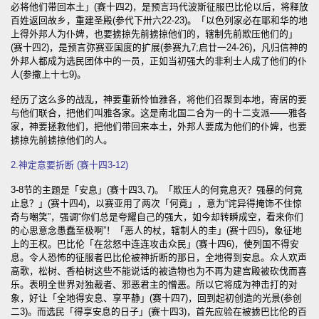
必将他们带回本土」(赛十四2)，是预言玛代波斯征服巴比伦以后，将释放
百姓返回故乡，重建圣殿(参代下卅六22-23)。「以色列家必在耶和华的地
上得外邦人为仆婢，也要掳掠先前掳掠他们的，辖制先前欺压他们的」
(赛十四2)，是预言弥赛亚国度的扩展(参赛九7;启廿一24-26)，凡归信神的
外邦人都成为选民团体中的一员，正如当初强大的非利士人成了他们的仆
人(参撒上十七9)。
经历了这么多的战乱，神要重新怜恤雅各，将他们召聚到本地，寄居的要
与他们联合，把他们叫雅各家。这是南北国二合为一的十二支派——雅各
家，神要拯救他们，把他们带回来本土，外邦人要成为他们的仆婢，也要
掳掠先前掳掠他们的人。
2.神定意要折断 (赛十四3-12)
3-8节的主题是「安息」(赛十四3､7)。「欺压人的何竟息灭？强暴的何竟
止息？」(赛十四4)，以赛亚用了两次「何竟」，意为“诧异得掩饰不住惊
奇与嘲笑”，强调“你们总是夸耀自己的强大，如今却转瞬成空，看来你们
的心思意念愚蠢至极啊”！「恶人的杖，辖制人的圭」(赛十四5)，象征地
上的王权。巴比伦「在忿怒中连连攻击众民」(赛十四6)，使列国不得安
息。令人恐怖的征服者巴比伦被神折断的那日，全地得到安息。众人欢声
高歌，松树、香柏树这些不能说话的被造物也为不再为建宫殿被砍伐而喜
乐。表明全世界对独裁者、邪恶君主的憎恶。所以它将成为神击打的对
象，好让「全地得安息、享平静」(赛十四7)，回到起初创造的光景(参创
二3)。而选民「得享安息的日子」(赛十四3)，首先应验在被掳巴比伦的百