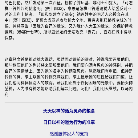
的巴比伦，然后发动第三次西征，掳掠了腓尼基、非利士和犹大。「可怎
样回答外邦的使者呢」(赛十四32)，意思是怎样回答邀请犹大结盟反对亚
述的非利士使者。「耶和华建立了锡安；祂百姓中的困苦人必投奔在其
中」(赛十四32)，是预言当亚述攻陷犹大全地、百姓逃到耶路撒冷城的时
候，神将宣告「因我为自己的缘故，又为我仆人大卫的缘故，必保护拯救
这城」(参赛卅七35)，所以亚述始终无法攻克「锡安」，百姓在城中得以
保存。
这章经文首尾都对犹大说话，虽然面对眼前的艰难，神说我要召聚他们，
那些欺压他们的列邦将来要服事他们。我们要向满有恩典的神感谢，并把
自己的深情献上，因为祂的名字为怜悯及恩典。纵然我们有重担，但神是
怜悯的神，求主以祂的怜悯充满我们，求主显示祂的属性给我们知道，让
我们也同样体恤别人的软弱。若我们正处于任何困难的光景中，要抬头仰
望神，因为唯有神才能帮助我们解决问题。阿们！我们明天继续，以马内
利
天天以神的话为灵命的粮食
日日以神的道为行为的准章
感谢肢体家人的支持