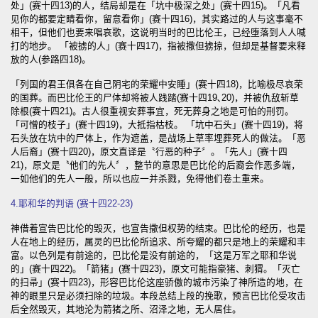
处」(赛十四13)的人，结局却是在「坑中极深之处」(赛十四15)。「凡看
见你的都要定睛看你，留意看你」(赛十四16)，其实路过的人与这事毫不
相干，但他们也要来唱哀歌，这说明当时的巴比伦王，已经堕落到人人喊
打的地步。 「被掳的人」(赛十四17)，指被撒但掳掠，但却是基督要来释
放的人(参路四18)。
「列国的君王俱各在自己阴宅的荣耀中安睡」(赛十四18)，比喻极尽哀荣
的国葬。而巴比伦王的尸体却将被人践踏(赛十四19､20)，并被仇敌斩草
除根(赛十四21)。古人很重视安葬事宜，死无葬身之地是可怕的刑罚。
「可憎的枝子」(赛十四19)，大抵指枯枝。 「坑中石头」(赛十四19)，将
石头放在坑中的尸体上，作为遮盖，是战场上草率埋葬死人的做法。「恶
人后裔」(赛十四20)，原文直译是〝行恶的种子〞。「先人」(赛十四
21)，原文是〝他们的先人〞，整节的意思是巴比伦的后裔会作恶多端，
一如他们的先人一般，所以也应一并杀戮，免得他们卷土重来。
4.耶和华的判语 (赛十四22-23)
神借着宣告巴比伦的毁灭，也宣告撒但权势的结束。巴比伦的经历，也是
人在地上的经历，属灵的巴比伦所追求、所夸耀的都只是地上的荣耀和丰
富。以色列是有前途的，巴比伦是没有前途的，「这是万军之耶和华说
的」(赛十四22)。「箭猪」(赛十四23)，原文可能指豪猪、刺猬。「灭亡
的扫帚」(赛十四23)，形容巴比伦这座骄傲的城市污染了神所造的地，在
神的眼里只是必须扫除的垃圾。本段总结上段的挽歌，预言巴比伦受攻击
后全然毁灭，其地沦为箭猪之所、沼泽之地，无人居住。