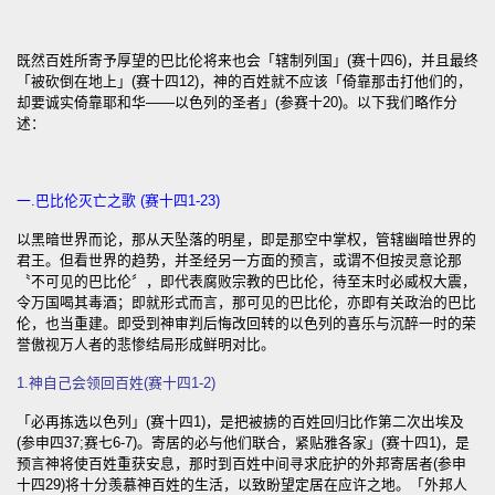
既然百姓所寄予厚望的巴比伦将来也会「辖制列国」(赛十四6)，并且最终
「被砍倒在地上」(赛十四12)，神的百姓就不应该「倚靠那击打他们的，
却要诚实倚靠耶和华——以色列的圣者」(参赛十20)。以下我们略作分
述：
一.巴比伦灭亡之歌 (赛十四1-23)
以黑暗世界而论，那从天坠落的明星，即是那空中掌权，管辖幽暗世界的
君王。但看世界的趋势，并圣经另一方面的预言，或谓不但按灵意论那
〝不可见的巴比伦〞，即代表腐败宗教的巴比伦，待至末时必威权大震，
令万国喝其毒酒；即就形式而言，那可见的巴比伦，亦即有关政治的巴比
伦，也当重建。即受到神审判后悔改回转的以色列的喜乐与沉醉一时的荣
誉傲视万人者的悲惨结局形成鲜明对比。
1.神自己会领回百姓(赛十四1-2)
「必再拣选以色列」(赛十四1)，是把被掳的百姓回归比作第二次出埃及
(参申四37;赛七6-7)。寄居的必与他们联合，紧贴雅各家」(赛十四1)，是
预言神将使百姓重获安息，那时到百姓中间寻求庇护的外邦寄居者(参申
十四29)将十分羡慕神百姓的生活，以致盼望定居在应许之地。「外邦人