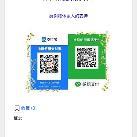
感谢肢体家人的支持
收藏 (
0
)
赞过：