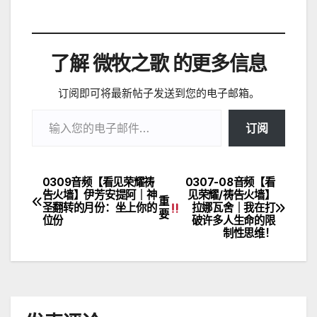
了解 微牧之歌 的更多信息
订阅即可将最新帖子发送到您的电子邮箱。
输入您的电子邮件…
订阅
0309音频【看见荣耀祷
0307-08音频【看
文
告火墙】伊芳安提阿｜神
见荣耀/祷告火墙】
重
圣翻转的月份：坐上你的
拉娜瓦舍｜我在打
章
要
位份
破许多人生命的限
制性思维！
导
航