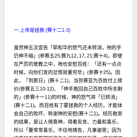
一.上帝是拯救 (赛十二1-3)
虽然神五次宣告「耶和华的怒气还未转消，祂的手
仍伸不缩」(参赛五25;赛九12､17､21;赛十4)，即使
在严厉的管教之中，祂也安慰百姓：「还有一点点
时候，向你们发的忿恨就要完毕」(参赛十25)。因
此，「到那日」(赛十二1)，当弥赛亚为百姓付上赎
价(参赛五三10-12)、「伸手救回自己百姓中所余剩
的」(参赛十一11)的时候，神的怒气将「已转消」
(赛十二1)。而百姓有了蒙拯救的个人经历，才能体
会自己的败坏、称谢神的安慰(赛十二1)。经历救恩
的结果，是让人倚靠神，得着安息、力量和喜乐，
所以「要常常喜乐，不住地祷告，凡事谢恩；因为