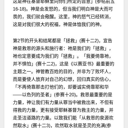
这是神在基督耶稣里向你们所定的旨意」(参帖前五
16-18)。神是会发怒的，但当我们明白神是大而可
畏的，我们就会儆醒。这里，神的怒气已经转消，
这是对我们很大的祝福，神是体恤我们的神。
第2节的开头和结尾都是「拯救」(赛十二2)，宣告
神是救恩的源头和施行者：祂是我们的「拯救」，
祂也定意要成为我们的「拯救」。「我要倚靠祂，
并不惧怕」(赛十二2)，这是《以赛亚书》最重要的
主题之一。神管教百姓的目的，并非为了败坏人，
而是要使人放弃对自己的幻想，回归真实的信心，
「不再倚靠那击打他们的，却要诚实倚靠耶和华
——以色列的圣者」(参赛十20)。救恩最重要的是
力量，神让我们有力量从罪当中被救出来，不但有
得救的力量，更有接受耶稣基督为救主的力量，并
走圣洁道路的力量。以致我们能「从救恩的泉源欢
然取水」(赛十二3)，欢然取水就是圣灵的充满(参