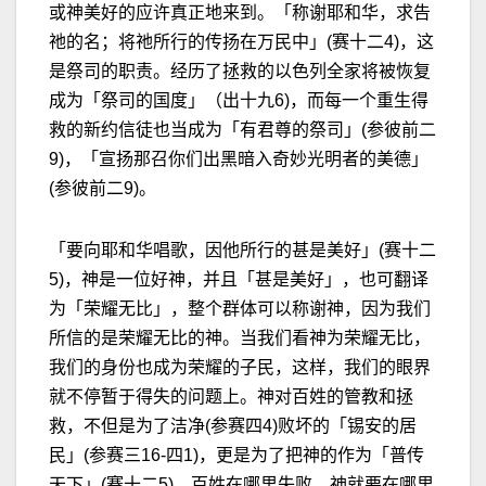
或神美好的应许真正地来到。「称谢耶和华，求告
祂的名；将祂所行的传扬在万民中」(赛十二4)，这
是祭司的职责。经历了拯救的以色列全家将被恢复
成为「祭司的国度」（出十九6)，而每一个重生得
救的新约信徒也当成为「有君尊的祭司」(参彼前二
9)，「宣扬那召你们出黑暗入奇妙光明者的美德」
(参彼前二9)。
「要向耶和华唱歌，因他所行的甚是美好」(赛十二
5)，神是一位好神，并且「甚是美好」，也可翻译
为「荣耀无比」，整个群体可以称谢神，因为我们
所信的是荣耀无比的神。当我们看神为荣耀无比，
我们的身份也成为荣耀的子民，这样，我们的眼界
就不停暂于得失的问题上。神对百姓的管教和拯
救，不但是为了洁净(参赛四4)败坏的「锡安的居
民」(参赛三16-四1)，更是为了把神的作为「普传
天下」(赛十二5)。百姓在哪里失败，神就要在哪里