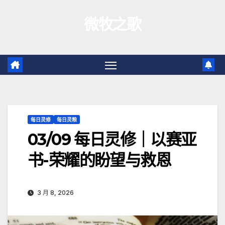
跳
微牧之歌
至
内
容
每日灵修
每日灵粮
03/09 每日灵修｜以赛亚
书-荣耀的盼望与救恩
3 月 8, 2026