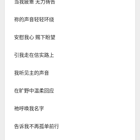
当我疲惫 无力祷告
祢的声音轻轻环绕
安慰我心 赐下盼望
引我走在信实路上
我听见主的声音
在旷野中温柔回应
祂呼唤我名字
告诉我不再孤单前行