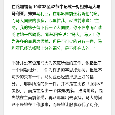
在
路加福音
10
章
38
至
42
节中记载一对姐妹马大与
马利亚，妹妹
马利亚，在耶稣脚前坐着听他的道。
而马大伺候的事多，心里忙乱，就进前来说：
“
主
啊，我的妹子留下我一个人伺候，你不在意吗？请
吩咐她来帮助我。
”
耶稣回答说：
“
马大，马大！你
为许多的事思虑烦扰，但是不可少的只有一件，马
利亚已经选择那上好的福分，是不能夺去的。
”
耶稣并没有否定马大为家庭所做的工作，他指出了
一个问题根源：「你为许多的事思虑烦扰，但是不
可少的只有一件，马利亚已经选择那上好的福
分。」耶稣所指的那一件，并不是在比较「服事
VS
灵修」，而是在指出一个
优先次序
。 准确地说，是
先站在主面前领受，再从那里出去承担。马大的问
题不是她在工作服事，而是她让服事取代了对齐。