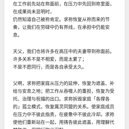
在工作前先站在祢面前，在压力中先回到祢里面，
在成果尚未显明时，
仍然知道自己被祢肯定。求祢恢复从祢而来的节
奏，让我们在劳碌中仍有界线，在承担中仍能安
息。
天父，我们也将许多在高压中的夫妻带到祢面前。
许多关系不是不相爱，而是太累了；
不是不愿同行，而是各自承受太久。
父啊，求祢把家庭从压力的延伸，恢复为遮盖、补
给与安息之地；把工作从吞噬人的重担，恢复为受
托、治理与祝福的出口。求祢拆毁家庭「各撑各
的」孤立模式，恢复属灵同盟的关系。使家庭成员
在压力中不彼此指责，在疲惫中不彼此冷却。求祢
使他们重新站在一起，用祷告彼此遮盖，用理解代