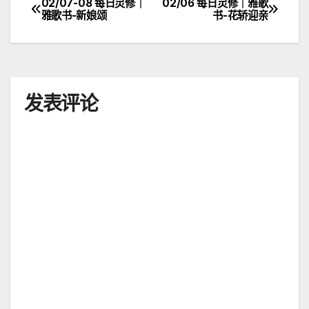
02/07-08 每日灵修｜
02/06 每日灵修｜雅歌
文
雅歌书-新娘颂
书-花轿迎亲
章
导
航
发表评论