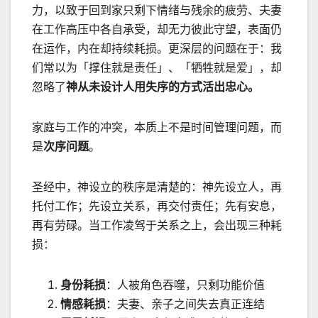
力，以致于回到家只剩下情绪与残余的疲劳、夫妻
在工作高压中各自承受，却无力彼此守望，表面仍
在运作，内在却持续耗损。更深层的问题在于：我
们常以为「撑住就是责任」、「牺牲就是爱」，却
忽略了
神从未设计人用失序的方式活出忠心。
家庭与工作的冲突，本质上不是时间管理问题，而
是
次序问题
。
圣经中，神设立的秩序是清楚的：神先设立人，再
托付工作；先设立关系，再交付责任；先有安息，
再有劳碌。当工作凌驾于关系之上，会出现三种耗
损：
身份耗损
：人被角色吞噬，只剩功能价值
情感耗损
：夫妻、亲子之间失去真正连结