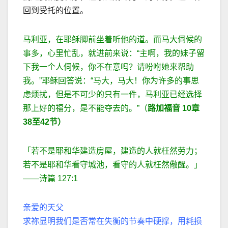
回到受托的位置。
马利亚，在耶稣脚前坐着听他的道。而马大伺候的
事多，心里忙乱，就进前来说：
“
主啊，我的妹子留
下我一个人伺候，你不在意吗？请吩咐她来帮助
我。
”
耶稣回答说：
“
马大，马大！你为许多的事思
虑烦扰，但是不可少的只有一件，马利亚已经选择
那上好的福分，是不能夺去的。
”
（
路加福音
10
章
38
至
42
节）
「若不是耶和华建造房屋，建造的人就枉然劳力；
若不是耶和华看守城池，看守的人就枉然儆醒。」
——
诗篇
127:1
亲爱的天父
求祢显明我们是否常在失衡的节奏中硬撑，用耗损