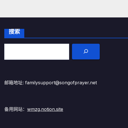
搜索
邮箱地址: familysupport@songofprayer.net
备用网站：
wmzg.notion.site