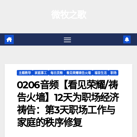
跳
微牧之歌
至
内
容
主题教导
家庭事工
每日灵粮
看见荣耀祷告火墙
福音生活
职场
0206音频【看见荣耀/祷
告火墙】12天为职场经济
祷告：第3天职场工作与
家庭的秩序修复