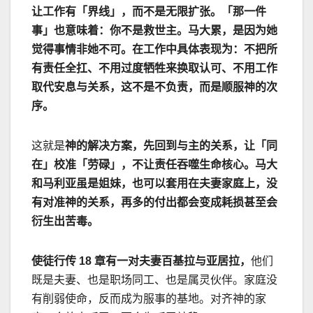
让工作有「界线」，而不是无限扩张。「那一件
事」也意味着：你不是救世主。马大累，是因为她
觉得事情非她不可。在工作中具体表现为：不把所
有责任全扛、不用过度牺牲来换取认可、不用工作
取代安息与关系，这不是不负责，而是顺服神的次
序。
这就是
神的解决方案，先回到与主的关系，让「同
在」校准「劳碌」，不让责任吞噬生命核心。马大
和马利亚虽是姐妹，也可以套用在夫妻家庭上，没
有对准神的关系，再多的付出都会变成耗损甚至会
衍生出苦毒。
使徒行传
18
章有一对夫妻百基拉与亚居拉，
他们
既是夫妻、也是职场同工、也是属灵伙伴。家庭没
有削弱使命，反而成为服事的基地。对齐神的家