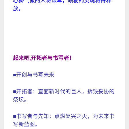
心骄气傲的人将谦卑，顽梗的灵魂将得释
放。
起来吧
,
开拓者与书写者！
■开创与书写未来
■开拓者：直面新时代的巨人，拆毁妥协的
祭坛。
■书写者与先知：点燃复兴之火，为未来书
写新蓝图。