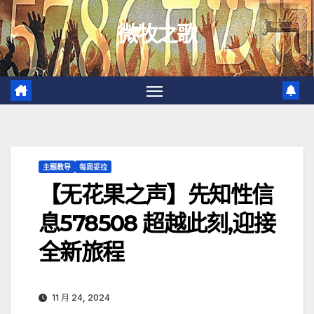
跳
微牧之歌
至
内
容
主题教导
每周妥拉
【无花果之声】先知性信
息578508 超越此刻,迎接
全新旅程
11 月 24, 2024