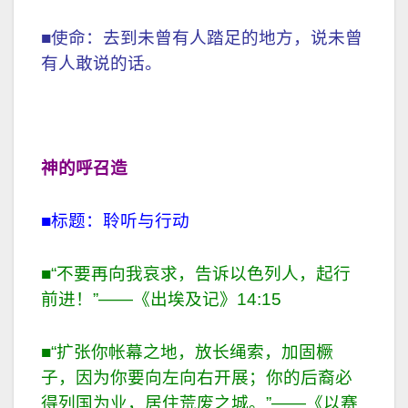
■使命：去到未曾有人踏足的地方，说未曾
有人敢说的话。
神的呼召
造
■标题：聆听与行动
■“不要再向我哀求，告诉以色列人，起行
前进！”——《出埃及记》14:15
■“扩张你帐幕之地，放长绳索，加固橛
子，因为你要向左向右开展；你的后裔必
得列国为业，居住荒废之城。”——《以赛