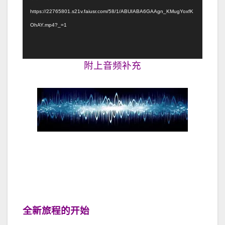
放
https://22765801.s21v.faiusr.com/58/1/ABUIABA6GAAgn_KMugYoxfK
器
OhAY.mp4?_=1
附上音频补充
全新旅程的开始