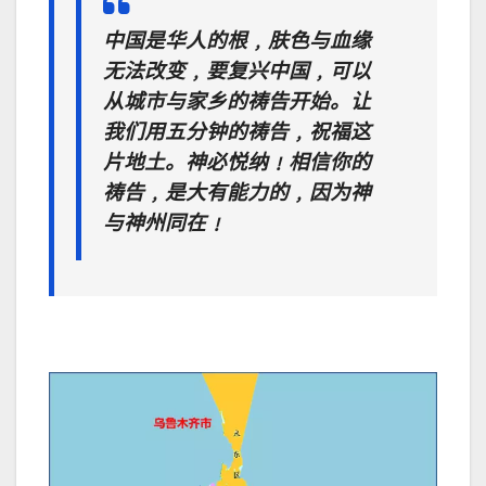
中国是华人的根﹐肤色与血缘
无法改变﹐要复兴中国﹐可以
从城市与家乡的祷告开始。让
我们用五分钟的祷告﹐祝福这
片地土。神必悦纳﹗相信你的
祷告﹐是大有能力的﹐因为神
与神州同在﹗