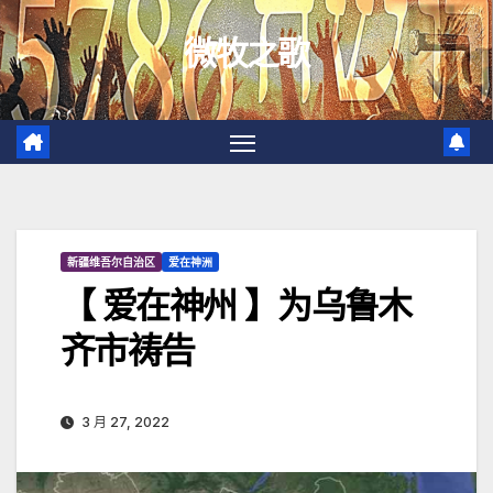
跳
微牧之歌
至
内
容
新疆维吾尔自治区
爱在神洲
【 爱在神州 】为乌鲁木
齐市祷告
3 月 27, 2022