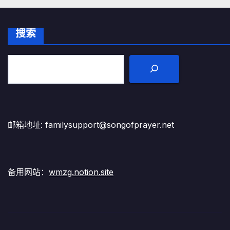
搜索
邮箱地址: familysupport@songofprayer.net
备用网站：
wmzg.notion.site