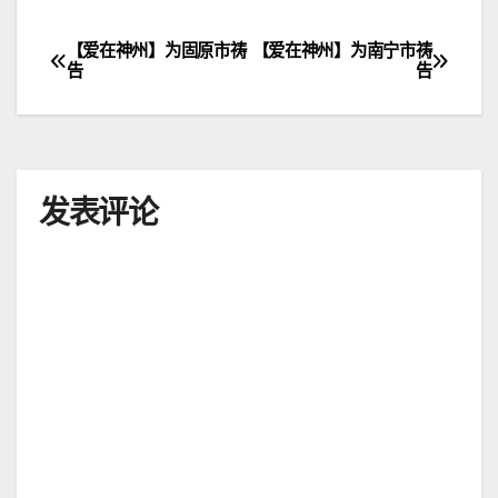
【爱在神州】为固原市祷
【爱在神州】为南宁市祷
文
告
告
章
导
航
发表评论