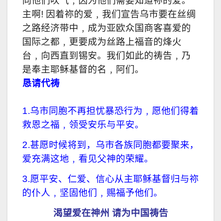
向他们吹气﹐因为他们需要知道祢的爱。
主啊! 因着祢的爱﹐我们宣告乌市要在丝绸
之路经济带中﹐成为亚欧众国商客喜爱的
国际之都﹐更要成为丝路上福音的烽火
台﹐向西直到锡安。我们如此的祷告﹐乃
是奉主耶稣基督的名﹐阿们。
恳请代祷
1.乌市同胞不再担忧暴恐行为﹐愿他们得着
救恩之福﹐领受安乐与平安。
2.甚愿时候将到，乌市各族同胞都要聚来，
爱充满这地﹐看见父神的荣耀。
3.愿平安、仁爱、信心从主耶稣基督归与祢
的仆人﹐坚固他们﹐赐福予他们。
渴望爱在神州 请为中国祷告