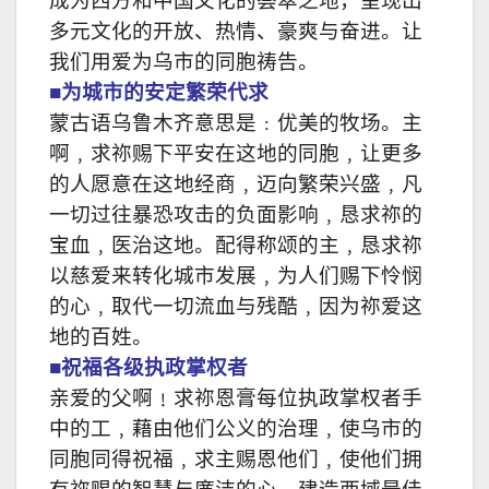
成为西方和中国文化的荟萃之地，呈现出
多元文化的开放、热情、豪爽与奋进。让
我们用爱为乌市的同胞祷告。
■为城市的安定繁荣代求
蒙古语乌鲁木齐意思是﹕优美的牧场。主
啊﹐求祢赐下平安在这地的同胞﹐让更多
的人愿意在这地经商﹐迈向繁荣兴盛﹐凡
一切过往暴恐攻击的负面影响﹐恳求祢的
宝血﹐医治这地。配得称颂的主﹐恳求祢
以慈爱来转化城市发展﹐为人们赐下怜悯
的心﹐取代一切流血与残酷﹐因为祢爱这
地的百姓。
■祝福各级
执政掌权者
亲爱的父啊﹗求祢恩膏每位执政掌权者手
中的工﹐藉由他们公义的治理﹐使乌市的
同胞同得祝福﹐求主赐恩他们﹐使他们拥