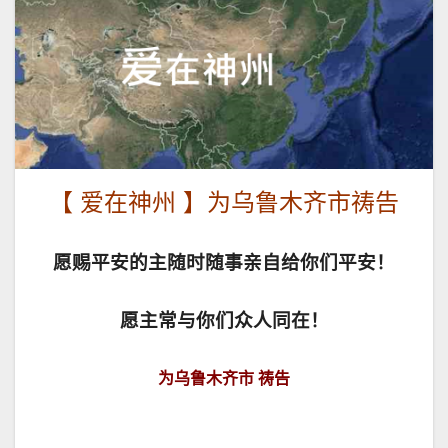
【 爱在神州 】为乌鲁木齐市祷告
愿赐平安的主随时随事亲自给你们平安！
愿主常与你们众人同在！
为乌鲁木齐市 祷告