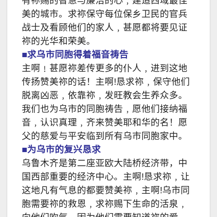
有祢赐的智慧与廉洁的心﹐建造西域最佳
美的城市。求祢保守每位保乡卫民的官兵
战士及看顾他们的家人﹐甚愿都将要见证
祢的光华和荣美。
■求乌市同胞得着福音祷告
主啊﹗甚愿祢差传更多的仆人﹐进到这地
传扬赞美祢的话！主啊!恳求祢﹐保守他们
脱离凶恶﹐依靠祢﹐发旺教会生养众多。
我们也为乌市的同胞祷告﹐愿他们接纳福
音﹐认识真理﹐齐来赞美耶和华的名！愿
父的慈爱与平安临到所有乌市同胞家中。
■为乌市的复兴恳求
乌鲁木齐是第二座亚欧大陆桥经济带，中
国西部重要的经济中心。主啊!恳求祢﹐让
这地凡有气息的都要赞美祢﹐主啊!乌市同
胞需要祢的救恩﹐求祢赐下生命的活泉﹐