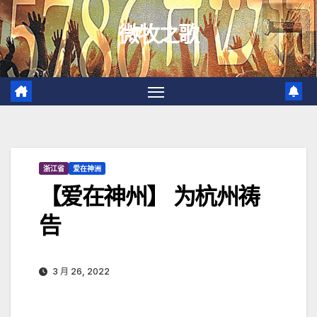
跳
微牧之歌
至
内
容
浙江省
爱在神洲
【爱在神州】 为杭州祷
告
3 月 26, 2022