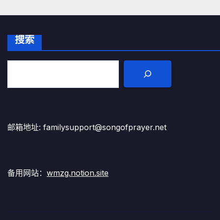
搜索
邮箱地址: familysupport@songofprayer.net
备用网站：
wmzg.notion.site