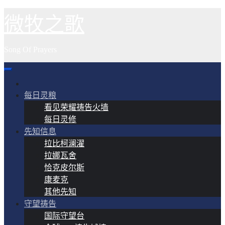
跳
微牧之歌
至
内
Song Of Prayers
容
每日灵粮
看见荣耀祷告火墙
每日灵修
先知信息
拉比柯澜濯
拉娜瓦舍
恰克皮尔斯
康麦克
其他先知
守望祷告
国际守望台