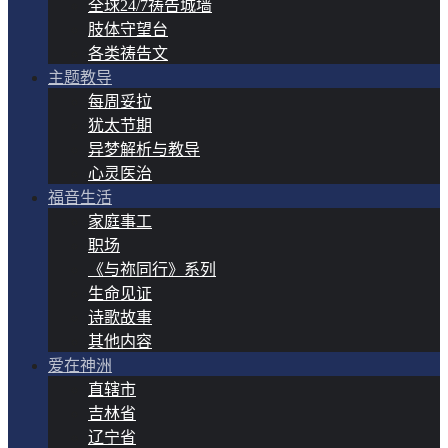
全球24/7祷告城墙
肢体守望台
各类祷告文
主题教导
每周妥拉
犹太节期
异梦解析与教导
心灵医治
福音生活
家庭事工
职场
《与祢同行》系列
生命见证
诗歌故事
其他内容
爱在神洲
直辖市
吉林省
辽宁省