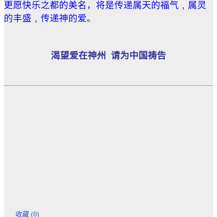
更愿快乐之都的美名，将是传递属天的福气﹐属灵
的丰盛﹐传递神的爱。
渴望爱在神州 请为中国祷告
收藏 (
0
)
赞过：
正
在
加
载…
了解 微牧之歌 的更多信息