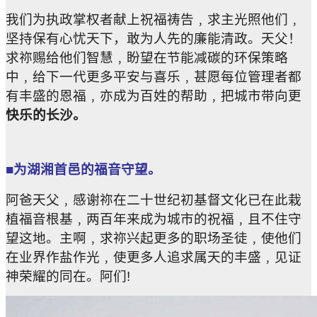
我们为执政掌权者献上祝福祷告﹐求主光照他们﹐
坚持保有心忧天下，敢为人先的廉能清政。天父！
求祢赐给他们智慧﹐盼望在节能减碳的环保策略
中﹐给下一代更多平安与喜乐﹐甚愿每位管理者都
有丰盛的恩福﹐亦成为百姓的帮助﹐把城市带向更
快乐的长沙
。
■为湖湘首邑的福音守望。
阿爸天父﹐感谢祢在二十世纪初基督文化已在此栽
植福音根基﹐两百年来成为城市的祝福﹐且不住守
望这地。主啊﹐求祢兴起更多的职场圣徒﹐使他们
在业界作盐作光﹐使更多人追求属天的丰盛﹐见证
神荣耀的同在。阿们!