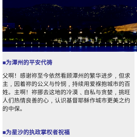
■为潭州的平安代祷
父啊！感谢祢至今依然看顾潭州的繁华进步﹐但求
主﹐因着祢的公义与怜悯﹐持续用爱褓抱城市的百
姓。主啊！祢挪去这地的冷漠﹑自私与贪婪﹐挑旺
人们热情良善的心﹐认识基督耶稣作城市更美之约
的中保。
■为星沙的执政掌权者祝福