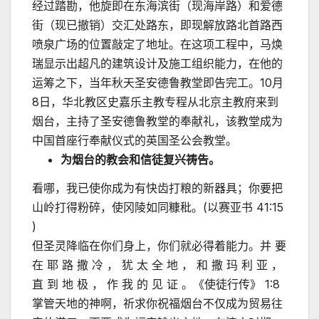
经过踏勘，他旋即在东海滨街（现海岸路）和爱德
街（现已撤销）交汇处路东，即现解放路北首路西
喷泉广场的位置敲定了地址。在这项工程中，马焕
瑞显示出超凡的建筑设计及施工组织能力，在他的
运筹之下，当年秋天圣安德鲁教堂即告完工。10月
8日，华北教区史嘉乐主教专程从北京主教府来到
烟台，主持了圣安德鲁教堂的奉献礼，该教堂成为
中国首座行奉献仪式的英国圣公会教堂。
为烟台的教会和信徒复兴祷告。
看哪，我已使你成为有快齿打粮的新器具；你要把
山岭打得粉碎，使冈陵如同糠秕。(以赛亚书 41:15
)
但圣灵降临在你们身上，你们就必得着能力。并 要
在 耶 路 撒 冷 ， 犹 太 全 地 ， 和 撒 玛 利 亚 ，
直 到 地 极 ， 作 我 的 见 证 。《使徒行传》 1:8
掌管天地的神啊，祈求你祝福烟台不仅成为贸易往