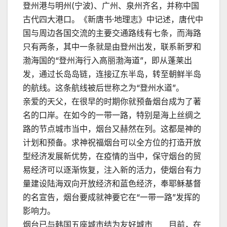
登州港与明州(宁波)、广州、泉州齐名，并称中国
古代四大港口。《新唐书·地理志》中记述，唐代中
国与周边各国交流的主要交通路线有七条，而海路
只有两条，其中一条就是由登州出发，联系新罗和
渤海国的“登州海行入高丽渤海道”，即从蓬莱出
发，通过长岛岛链，连接辽东半岛，转至朝鲜半岛
的航线。这条航线被后世称之为“登州水道”。
亲爱的天父，在很早的时期你就预备烟台成为了著
名的口岸。在如今的一带一路，特别是海上丝绸之
路的节点城市当中，烟台又赫然在列。这都是神的
计划和预备。求神祝福烟台可以全方位的打造开放
型经济发展新优势，在疫情的当中，保守烟台的贸
易经济可以逐渐恢复，注入新的活力，使烟台有力
量建设陆海双向开放经济和蓝色经济，奉耶稣基督
的名宣告，烟台要成就神要它在“一带一路”发挥的
影响力。
烟台已与韩国五座城市结为友好城市 目前，在