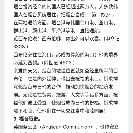
烟台投资经商的韩国人已经超过两万人，大多数韩
国人在烟台买房居住，把烟台当成了“第二故乡”。
在两地通航方面，烟台港与韩国仁川港、釜山港、
群山港、蔚山港、平泽港等港口直接通航。
论西布伦说：西布伦哪，你出外可以欢喜。(申命记
33:18 )
西布伦必住在海口，必成为停船的海口；他的境界
必延到西顿。(创世记 49:13 )
亲爱的天父，烟台的地理位置就如圣经里所写的西
布伦，它是向外延伸，带出去祝福的港口。祈求神
深化烟台与日韩的合作，推动加快烟台的经济发
展。无论是在贸易，旅游，人文等等诸多方面，祝
福他们彼此受益，使烟台成为日韩的祝福。祈求神
赐下和睦，使他们在一切交往当中和睦同居！
3. 福音历史。
英国圣公会（Anglican Communion），也称安立