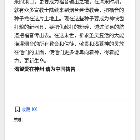
来的港口，更要成为福音输出之地，在清末时期，
就有众多宣教士陆续来到烟台建造教会，把福音的
种子撒在这片土地上。现在这些种子要成为神快齿
打粮的新器具，要把仇敌打的粉碎，透过贸易的航
道把福音传出去。在这末世，祈求圣灵复活的大能
浇灌烟台的所有教会和信徒，敬畏和渴慕神的灵放
在他们的里面，使他们更多谦卑向着神，得着能
力，更新生命。
渴望爱在神州 请为中国祷告
收藏 (
0
)
赞过：