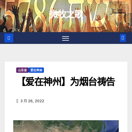
跳
微牧之歌
至
内
容
山东省
爱在神洲
【爱在神州】为烟台祷告
3 月 26, 2022