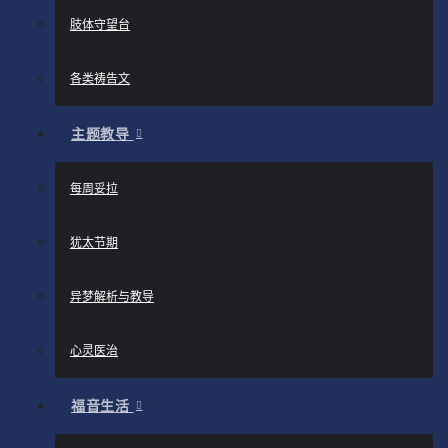
肢体守望台
各类祷告文
主题教导
每周妥拉
犹太节期
异梦解析与教导
心灵医治
福音生活