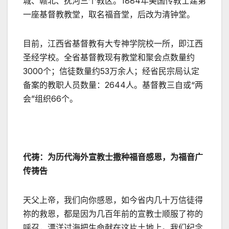
城、赣北、抚河三个教区。1884年美国传教士建第
一座基督教教堂，取名福音堂，后改为清钟堂。
目前，江西省基督教有大专神学院校一所，即江西
圣经学校。全省基督教现有教堂和聚会点数量约
3000个；信徒数量约53万余人；经省民宗局认定
备案的教职人员数量：2644人。基督教三自或“两
会”组织66个。
代祷：为历代海外宣教士撒种福音感恩，为福音广
传祷告
天父上帝，我们向你感恩，如今省内几十万信徒得
祢的救恩，都是因为几百年前的宣教士顺服了祢的
呼召，漂洋过海把生命献在这片土地上。我们纪念