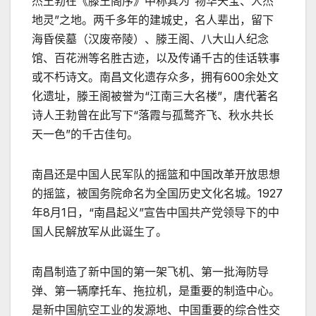
杰王勃在《滕王阁序》中称其为“物华天宝、人杰
地灵”之地。两千多年的建城史，名人辈出，留下
海昏侯墓（汉废帝陵）、滕王阁、八大山人纪念
馆、百花洲等名胜古迹，以及传诵千古的佳话轶事
或不朽诗文。南昌文化遗存众多，拥有600余处文
化遗址，滕王阁被誉为“江南三大名楼”，唐代著名
诗人王勃曾在此写下“落霞与孤鹜齐飞、秋水共长
天一色”的千古佳句。
南昌还是中国人民军队的摇篮和中国改革开放思想
的摇篮，被国务院命名为全国历史文化名城。1927
年8月1日，“南昌起义”宣告中国共产党领导下的中
国人民解放军从此诞生了。
南昌制造了新中国的第一架飞机、第一批海防导
弹、第一辆摩托车、拖拉机，是重要的制造中心。
是新中国航空工业的发源地、中国重要的综合性交