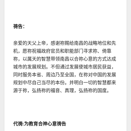
祷告：
亲爱的天父上帝，感谢祢赐给南昌的战略地位和先
机，愿祢祝福政府官员和职能部门寻求祢、倚靠
祢，以属天的智慧带领南昌以合祢心意的方式达成
城市的发展规划。不但通过发展使城市居民获益，
同时服务本省、周边乃至全国，在祢对中国的发展
规划中尽自己当尽的本份。并明白一切的智慧都来
源于祢，弘扬祢的福音、真理，弘扬祢的国度。
代祷
:
为教育合神心意祷告