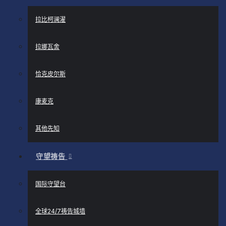
拉比柯澜濯
拉娜瓦舍
恰克皮尔斯
康麦克
其他先知
守望祷告
国际守望台
全球24/7祷告城墙