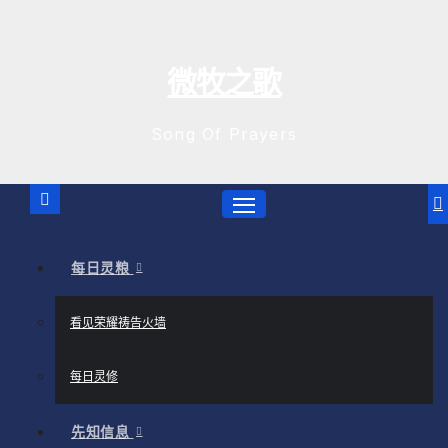
跳
至
内
微牧之歌
容
Song Of Prayers
每日灵粮
看见荣耀祷告火墙
每日灵修
先知信息