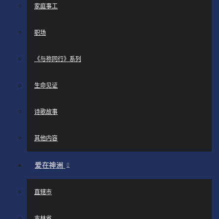
家庭事工
职场
《与祢同行》系列
生命见证
诗歌故事
其他内容
爱在神洲
直辖市
吉林省