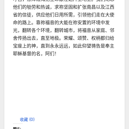
他们的劬劳和热诚，求祢坚固和扩张南昌以及江西
省的信徒，供应他们日用所需，引领他们走在大使
命的路上。靠祢福音的大能在祢安置的环境中发
光，翻转各个环境，翻转城市，将福音从家庭、邻
舍传扬出去，直至地极。荣耀、颂赞、权柄都归给
宝座上的神，直到永永远远，如此仰望祷告是奉主
耶稣基督的名，阿们！
收藏 (
0
)