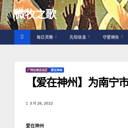
跳
微牧之歌
至
内
容
每日灵粮
先知信息
守望祷告
广西壮族自治区
爱在神洲
【爱在神州】为南宁
3 月 26, 2022
爱在神州