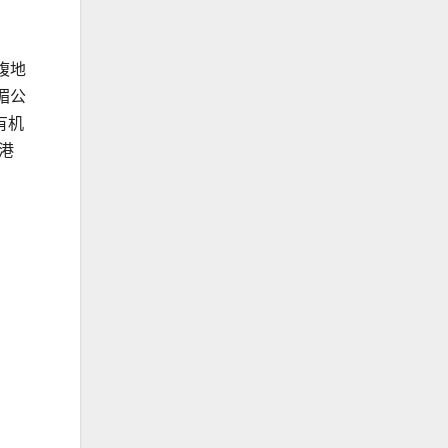
腹地
湄公
有机
港