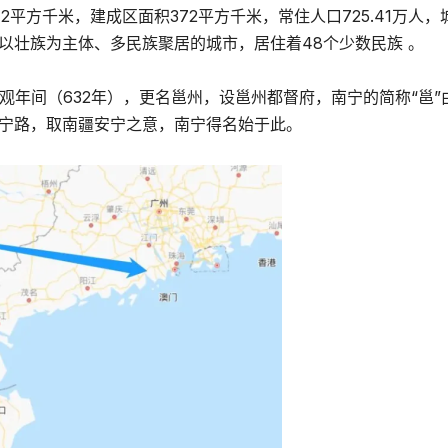
12平方千米，建成区面积372平方千米，常住人口725.41万人，
一个以壮族为主体、多民族聚居的城市，居住着48个少数民族 。
观年间（632年），更名邕州，设邕州都督府，南宁的简称“邕”
南宁路，取南疆安宁之意，南宁得名始于此。