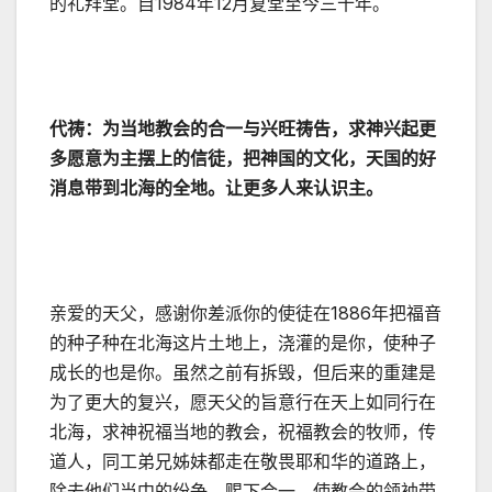
的礼拜堂。自1984年12月复堂至今三十年。
代祷：为当地教会的合一与兴旺祷告，求神兴起更
多愿意为主摆上的信徒，把神国的文化，天国的好
消息带到北海的全地。让更多人来认识主。
亲爱的天父，感谢你差派你的使徒在1886年把福音
的种子种在北海这片土地上，浇灌的是你，使种子
成长的也是你。虽然之前有拆毁，但后来的重建是
为了更大的复兴，愿天父的旨意行在天上如同行在
北海，求神祝福当地的教会，祝福教会的牧师，传
道人，同工弟兄姊妹都走在敬畏耶和华的道路上，
除去他们当中的纷争，赐下合一。使教会的领袖带