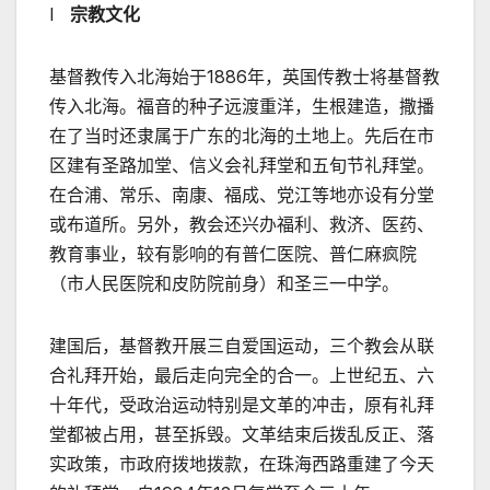
l
宗教文化
基督教传入北海始于1886年，英国传教士将基督教
传入北海。福音的种子远渡重洋，生根建造，撒播
在了当时还隶属于广东的北海的土地上。先后在市
区建有圣路加堂、信义会礼拜堂和五旬节礼拜堂。
在合浦、常乐、南康、福成、党江等地亦设有分堂
或布道所。另外，教会还兴办福利、救济、医药、
教育事业，较有影响的有普仁医院、普仁麻疯院
（市人民医院和皮防院前身）和圣三一中学。
建国后，基督教开展三自爱国运动，三个教会从联
合礼拜开始，最后走向完全的合一。上世纪五、六
十年代，受政治运动特别是文革的冲击，原有礼拜
堂都被占用，甚至拆毁。文革结束后拨乱反正、落
实政策，市政府拨地拨款，在珠海西路重建了今天