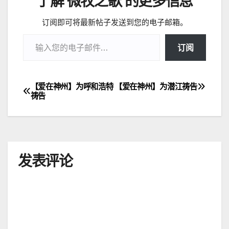
了解 微牧之歌 的更多信息
订阅即可将最新帖子发送到您的电子邮箱。
输入您的电子邮件…
订阅
【爱在神州】为呼和浩特
【爱在神州】为潜江祷告
文
祷告
章
导
航
发表评论