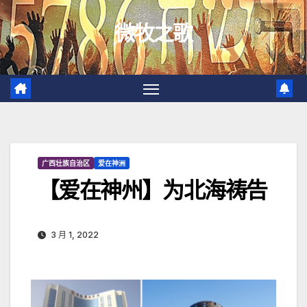
跳
微牧之歌
至
内
容
广西壮族自治区
爱在神洲
【爱在神州】为北海祷告
3 月 1, 2022