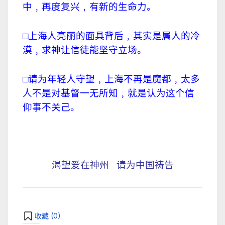
中﹐再度复兴﹐有新的生命力。
□上海人亮丽的面具背后﹐其实是属人的冷
漠﹐求神让信徒能坚守立场。
□请为年轻人守望﹐上海不再是魔都﹐太多
人不是对基督一无所知﹐就是认为这个信
仰事不关己。
渴望爱在神州 请为中国祷告
收藏 (
0
)