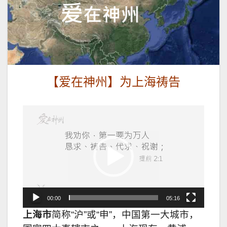
【爱在神州】为上海祷告
视
频
播
放
器
00:00
05:16
上海市
简称“沪”或“申”，中国第一大城市，