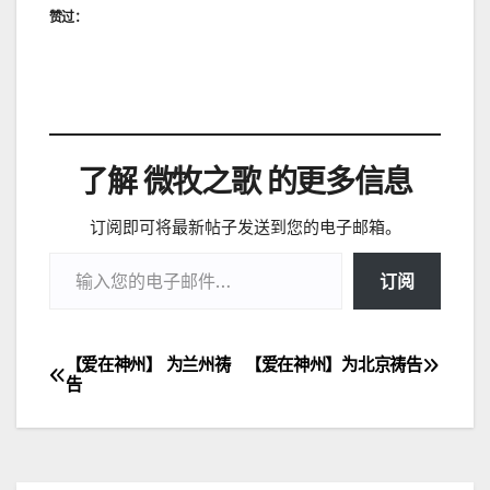
赞过：
了解 微牧之歌 的更多信息
订阅即可将最新帖子发送到您的电子邮箱。
输入您的电子邮件…
订阅
【爱在神州】 为兰州祷
【爱在神州】为北京祷告
文
告
章
导