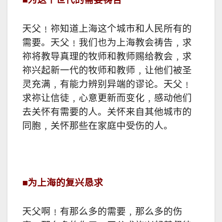
天父﹗祢知道上海这个城市和人民所有的
需要。天父﹗我们也为上海教会祷告﹐求
祢将教导真理的牧师和教师赐给教会﹐求
祢兴起新一代的牧师和教师﹐让他们被圣
灵充满﹐有能力辨别异端的谬论。天父﹗
求祢让信徒﹐心意更新而变化﹐感动他们
去关怀有需要的人。关怀来自其他城市的
同胞﹐关怀那些在家庭中受伤的人。
■
为上海的复兴恳求
天父啊﹗有那么多的需要﹐那么多的伤