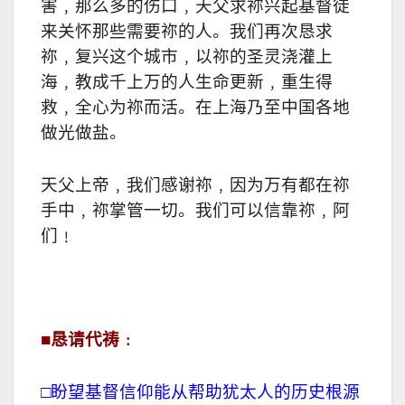
害﹐那么多的伤口﹐天父求祢兴起基督徒
来关怀那些需要祢的人。我们再次恳求
祢﹐复兴这个城市﹐以祢的圣灵浇灌上
海﹐教成千上万的人生命更新﹐重生得
救﹐全心为祢而活。在上海乃至中国各地
做光做盐。
天父上帝﹐我们感谢祢﹐因为万有都在祢
手中﹐祢掌管一切。我们可以信靠祢﹐阿
们﹗
■
恳请代祷﹕
□盼望基督信仰能从帮助犹太人的历史根源