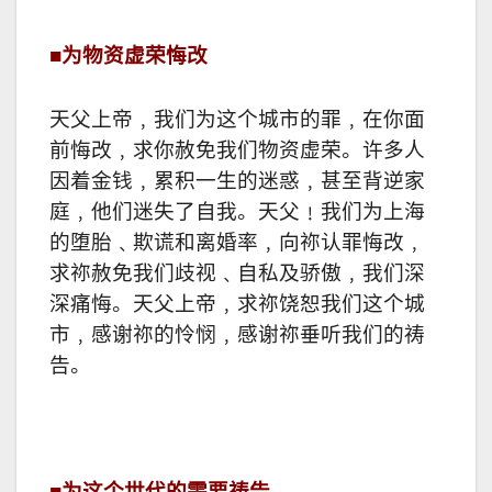
■
为物资虚荣悔改
天父上帝﹐我们为这个城市的罪﹐在你面
前悔改﹐求你赦免我们物资虚荣。许多人
因着金钱﹐累积一生的迷惑﹐甚至背逆家
庭﹐他们迷失了自我。天父﹗我们为上海
的堕胎﹑欺谎和离婚率﹐向祢认罪悔改﹐
求祢赦免我们歧视﹑自私及骄傲﹐我们深
深痛悔。天父上帝﹐求祢饶恕我们这个城
市﹐感谢祢的怜悯﹐感谢祢垂听我们的祷
告。
■
为这个世代的需要祷告