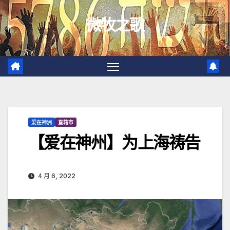
跳
微牧之歌
至
内
容
爱在神洲
直辖市
【爱在神州】为上海祷告
4 月 6, 2022