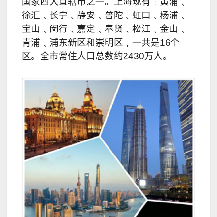
国家四大直辖市之一。上海现有﹕黄浦﹑
徐汇﹑长宁﹑静安﹑普陀﹑虹口﹑杨浦﹑
宝山﹑闵行﹑嘉定﹑奉贤﹑松江﹑金山﹑
青浦﹑浦东新区和崇明区﹐一共是16个
区。全市常住人口总数约2430万人。