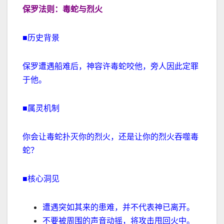
保罗法则：毒蛇与烈火
■历史背景
保罗遭遇船难后，神容许毒蛇咬他，旁人因此定罪
于他。
■属灵机制
你会让毒蛇扑灭你的烈火，还是让你的烈火吞噬毒
蛇？
■核心洞见
遭遇突如其来的患难，并不代表神已离开。
不要被周围的声音动摇，将攻击甩回火中。