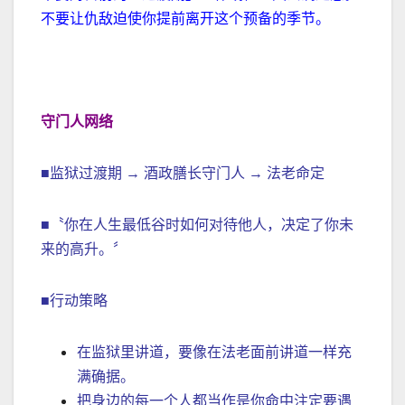
不要让仇敌迫使你提前离开这个预备的季节。
守门人网络
■监狱过渡期 → 酒政膳长守门人 → 法老命定
■〝你在人生最低谷时如何对待他人，决定了你未
来的高升。〞
■行动策略
在监狱里讲道，要像在法老面前讲道一样充
满确据。
把身边的每一个人都当作是你命中注定要遇