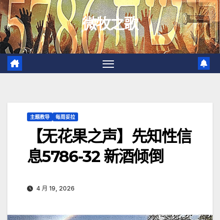
跳
微牧之歌
至
内
容
主题教导
每周妥拉
【无花果之声】先知性信
息5786-32 新酒倾倒
4 月 19, 2026