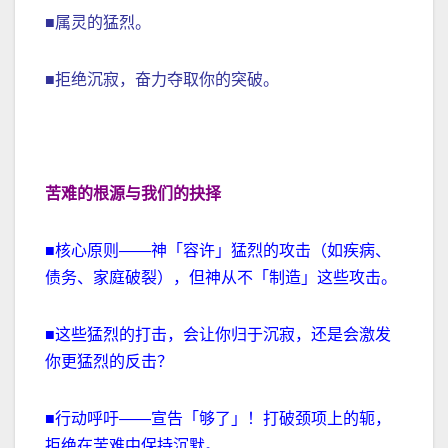
■属灵的猛烈。
■拒绝沉寂，奋力夺取你的突破。
苦难的根源与我们的抉择
■核心原则——神「容许」猛烈的攻击（如疾病、
债务、家庭破裂），但神从不「制造」这些攻击。
■这些猛烈的打击，会让你归于沉寂，还是会激发
你更猛烈的反击？
■行动呼吁——宣告「够了」！打破颈项上的轭，
拒绝在苦难中保持沉默。