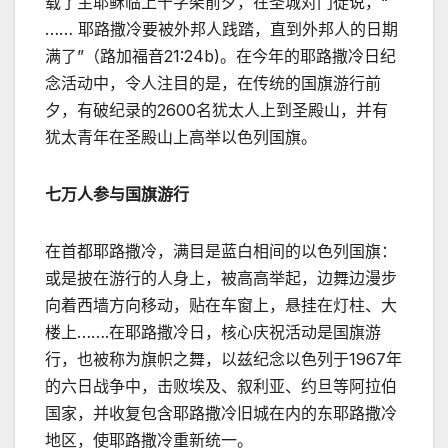
载了主耶稣临上十字架前夕，在圣城对门徒说，“
…… 耶路撒冷要被外邦人践踏，直到外邦人的日期
满了”（路加福音21:24b)。在今年的耶路撒冷日纪
念活动中，令人注目的是，在传统的国旗游行前
夕，有破纪录的2600名犹太人上到圣殿山，并有
犹太青年在圣殿山上高举以色列国旗。
七万人参与国旗游行
在首都耶路撒冷，满目是蓝白相间的以色列国旗：
或是披在游行的人身上，被高高举起，边舞边漫步
向着西墙方向移动，贴在车窗上，悬挂在灯柱、大
楼上…….在耶路撒冷日，核心庆祝活动是国旗游
行，也被称为旗帜之舞，以兹纪念以色列于1967年
的六日战争中，击败埃及、叙利亚、约旦等阿拉伯
国家，并收复包含耶路撒冷旧城在内的东耶路撒冷
地区，使耶路撒冷重新统一。