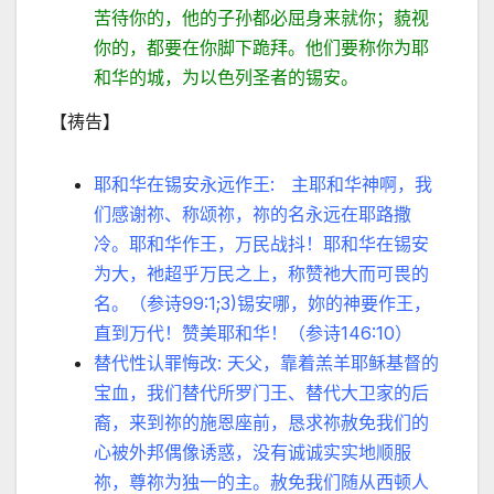
苦待你的，他的子孙都必屈身来就你；藐视
你的，都要在你脚下跪拜。他们要称你为耶
和华的城，为以色列圣者的锡安。
【祷告】
耶和华在锡安永远作王: 主耶和华神啊，我
们感谢祢、称颂祢，祢的名永远在耶路撒
冷。耶和华作王，万民战抖！耶和华在锡安
为大，祂超乎万民之上，称赞祂大而可畏的
名。（参诗99:1;3)锡安哪，妳的神要作王，
直到万代！赞美耶和华！（参诗146:10）
替代性认罪悔改: 天父，靠着羔羊耶稣基督的
宝血，我们替代所罗门王、替代大卫家的后
裔，来到祢的施恩座前，恳求祢赦免我们的
心被外邦偶像诱惑，没有诚诚实实地顺服
祢，尊祢为独一的主。赦免我们随从西顿人