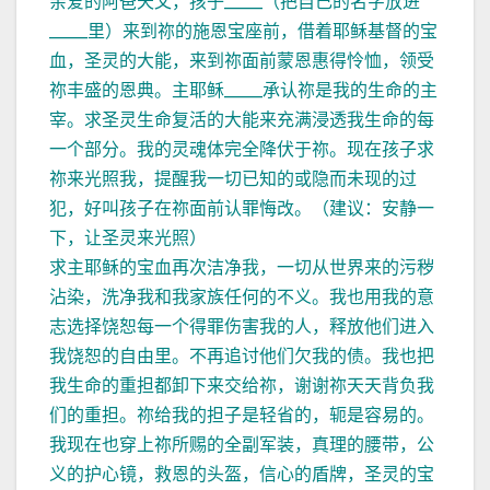
亲爱的阿爸天父，孩子_____（把自己的名字放进
_____里）来到祢的施恩宝座前，借着耶稣基督的宝
血，圣灵的大能，来到祢面前蒙恩惠得怜恤，领受
祢丰盛的恩典。主耶稣_____承认祢是我的生命的主
宰。求圣灵生命复活的大能来充满浸透我生命的每
一个部分。我的灵魂体完全降伏于祢。现在孩子求
祢来光照我，提醒我一切已知的或隐而未现的过
犯，好叫孩子在祢面前认罪悔改。（建议：安静一
下，让圣灵来光照）
求主耶稣的宝血再次洁净我，一切从世界来的污秽
沾染，洗净我和我家族任何的不义。我也用我的意
志选择饶恕每一个得罪伤害我的人，释放他们进入
我饶恕的自由里。不再追讨他们欠我的债。我也把
我生命的重担都卸下来交给祢，谢谢祢天天背负我
们的重担。祢给我的担子是轻省的，轭是容易的。
我现在也穿上祢所赐的全副军装，真理的腰带，公
义的护心镜，救恩的头盔，信心的盾牌，圣灵的宝