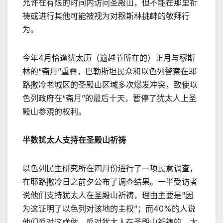
允许在有限的时间内访问圣殿山，但不能在那里祈
祷或进行其他可能被视为对穆斯林挑衅的敬拜行
为。
今年4月恰逢犹太历（逾越节所在的）正月与穆斯
林的“斋月”重叠，巴勒斯坦民众和以色列警察在耶
路撒冷老城区的圣殿山区域多次爆发冲突，致使以
色列政府在“斋月”的最后十天，暂停了犹太人上圣
殿山参覌的权利。
半数犹太人支持在圣殿山祈祷
以色列民主研究所在四月份进行了一项民意调查，
在耶路撒冷日之前夕公布了调查结果。一半受访者
说他们支持犹太人在圣殿山祈祷，理由主要是“因
为这证明了以色列对该地的主权”；而40%的人说
他们反对这样做，反对犹太人在圣殿山祈祷的，大