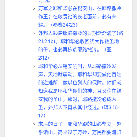
万军之耶和华必在锡安山，在耶路撒冷
作王；在敬畏祂的长老面前，必有荣
耀。（参赛24:23）
外邦人践踏耶路撒冷的日期渐渐满了(路
21:24b)。耶和华必收回犹大作祂圣地
的份，也必再拣选耶路撒冷。（亚
2:12）
耶和华必从锡安吼叫，从耶路撒冷发
声，天地就震动。耶和华却要做他百姓
的避难所，做以色列人的保障。你们就
知道我是耶和华你们的神，且又住在锡
安我的圣山。那时，耶路撒冷必成为
圣，外邦人不再从其中经过。(珥3:16-
17）
末后的日子，耶和华殿的山必坚立，超
乎诸山，高举过于万岭，万民都要流归