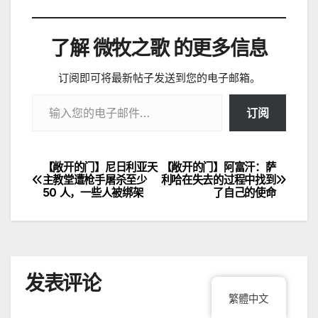
了解 微牧之歌 的更多信息
订阅即可将最新帖子发送到您的电子邮箱。
输入您的电子邮件…
订阅
【敞开的门】尼日利亚天
【敞开的门】阿富汗：萨
文
主教堂遭枪手屠杀至少
利哈在失去的过程中找到
50 人，一些人被绑架
了自己的使命
章
导
航
发表评论
繁體中文