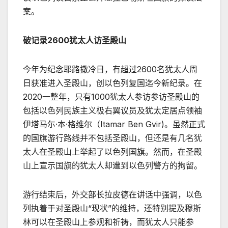
案。
破记录2600犹太人访圣殿山
今年为纪念耶路撒冷日，有超过2600名犹太人周
日获准进入圣殿山，创以色列复国迄今新纪录。在
2020一整年，只有1000犹太人参访参访圣殿山的
包括以色列民族主义极右翼议员及犹太定居点领袖
伊塔马尓·本·格维尔（Itamar Ben Gvir)。虽然正式
的国旗游行路线并不包括圣殿山，但还是有几名犹
太人在圣殿山上举起了以色列国旗。然而，在圣殿
山上宣示国旗的犹太人却遭到以色列警方的拘留。
游行结束后，外交部长拉皮德在讲话中强调，以色
列执着于对圣殿山“现状”的维持，还特别提及穆斯
林可以在圣殿山上参观和祈祷，而犹太人只能参