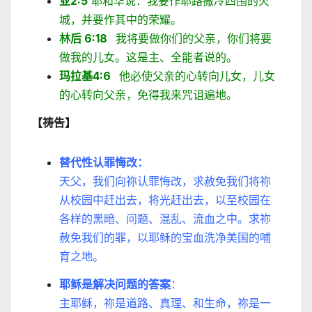
亚2:5
耶和华说：我要作耶路撒冷四围的火
城，并要作其中的荣耀。
林后 6:18
我将要做你们的父亲，你们将要
做我的儿女。这是主、全能者说的。
玛拉基4:6
他必使父亲的心转向儿女，儿女
的心转向父亲，免得我来咒诅遍地。
【祷告】
替代性认罪悔改：
天父，我们向祢认罪悔改，求赦免我们将祢
从校园中赶出去，将光赶出去，以至校园在
各样的黑暗、问题、混乱、流血之中。求祢
赦免我们的罪，以耶稣的宝血洗净美国的哺
育之地。
耶稣是解决问题的答案
：
主耶稣，祢是道路、真理、和生命，祢是一