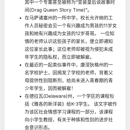
其中一个专案甚至被称为“变装皇后说故事时
间(Drag Queen Story Time)”。
在马萨诸塞州的一所中学，校长允许她的工
作人员秘密会见一个有兴趣成为男孩的11岁女
孩和她有兴趣成为女孩的12岁哥哥。 一位知
情的老师认识这些孩子的家长，便立即通知
这位家长此事；这位老师却被视为侵犯未成
年学生的隐私权，而立即被解雇。
在最近的一起类似事件中，康涅狄格州的一
名学校护士，因揭发了学校的老师，背着父
母提供性别阻断剂，给尚未进入青春期的青
少年学生，因而被解雇！
在德拉瓦(Delaware)州，一个学区的课程包
括《雅各的新洋装》给K-3学生。 该文字被作
为该区社会情感学习课程的一部分，该课程
向小学生教授，有关于种族和性别的进步社
会意识形态。