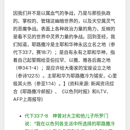
因我们并不是以属血气的争战，乃是与那些执政
的、掌权的、管辖这幽暗世界的，以及天空属灵气
的恶魔争战。表面上各种政治力量的角力，反映的
是看不见的世界中灵界力量的争战。回到圣经，我
们知道，耶路撒冷是主耶和华神永远立名之地（参
代下33:7，赛18:7）；是自有永有之耶和华神，指
着自己起誓赐给亚伯拉罕、以撒、雅各后裔之地
（申34:1-4）；是应许给大衞家的宝座设立之地
（参诗122:5）。主耶和华为耶路撒冷为锡安，心里
极其火热（参亚1:14）。】(资料来源: 新闻资讯综
合《耶路撒冷邮报》、《以色列时报》和ILTV、
AFP上周报导)
代下33:7-8 神曾对大卫和他儿子所罗门
说：“我在以色列各支派中所选择的耶路撒冷