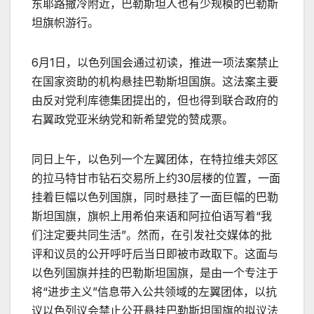
东耶路撒冷附近，巴勒斯坦人也有少规模的巴勒斯
坦旗帜游行。
6月1日，以色列国会通过初读，推进一项法案禁止
在国家资助的机构悬挂巴勒斯坦国旗。这法案主要
由反对党利库德集团提出的，但也得到联合政府的
右翼政党亚米纳党和新希望党的赞成票。
同日上午，以色列一个左翼团体，在特拉维夫郊区
的拉马特甘市钻石交易所上约30层楼的位置，一面
挂着巨幅以色列国旗，同时悬挂了一面巨幅的巴勒
斯坦国旗，旗帜上用希伯来语和阿拉伯语写着“我
们注定要共同生活”。然而，在引发社交媒体的批
评和议员的公开呼吁后当日即被市政取下。这面与
以色列国旗并挂的巴勒斯坦国旗，是由一个专注于
将“进步主义”信息带入公共领域的左翼团体，以抗
议以色列议会禁止公开悬挂巴勒斯坦国旗的拟议法