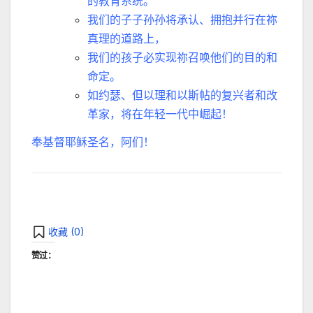
的教育系统。
我们的子子孙孙将承认、拥抱并行在祢
真理的道路上，
我们的孩子必实现祢召唤他们的目的和
命定。
如约瑟、但以理和以斯帖的复兴者和改
革家，将在年轻一代中崛起！
奉基督耶稣圣名，阿们！
收藏 (
0
)
赞过：