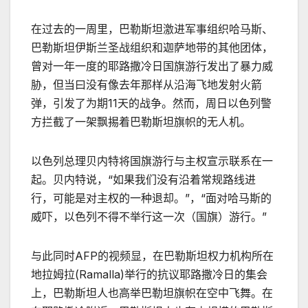
在过去的一周里，巴勒斯坦激进军事组织哈马斯、
巴勒斯坦伊斯兰圣战组织和迦萨地带的其他团体，
曾对一年一度的耶路撒冷日国旗游行发出了暴力威
胁，但当曰没有像去年那样从沿海飞地发射火箭
弹，引发了为期11天的战争。然而，周日以色列警
方拦截了一架飘掦着巴勒斯坦旗帜的无人机。
以色列总理贝内特将国旗游行与主权宣示联系在一
起。贝内特说，“如果我们没有沿着常规路线进
行，可能是对主权的一种退却。”，“面对哈马斯的
威吓，以色列不得不举行这一次（国旗）游行。”
与此同时AFP的视频显，在巴勒斯坦权力机构所在
地拉姆拉(Ramalla)举行的抗议耶路撒冷日的集会
上，巴勒斯坦人也高举巴勒坦旗帜在空中飞舞。在