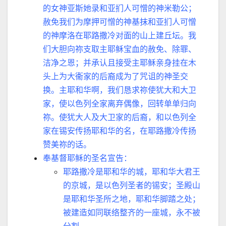
的女神亚斯她录和亚扪人可憎的神米勒公；
赦免我们为摩押可憎的神基抹和亚扪人可憎
的神摩洛在耶路撒冷对面的山上建丘坛。我
们大胆向祢支取主耶稣宝血的赦免、除罪、
洁净之恩；并承认且接受主耶稣亲身挂在木
头上为大衞家的后裔成为了咒诅的神圣交
换。主耶和华啊，我们恳求祢使犹大和大卫
家，使以色列全家离弃偶像，回转单单归向
祢。使犹大人及大卫家的后裔，和以色列全
家在锡安传扬耶和华的名，在耶路撒冷传扬
赞美祢的话。
奉基督耶稣的圣名宣告：
耶路撒冷是耶和华的城，耶和华大君王
的京城，是以色列圣者的锡安；圣殿山
是耶和华圣所之地，耶和华脚踏之处；
被建造如同联络整齐的一座城，永不被
分割。