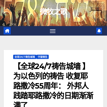
跳
微牧之歌
至
内
容
全球24/7祷告城墙
守望祷告
【全球24/7祷告城墙 】
为以色列的祷告 收复耶
路撒冷55周年： 外邦人
践踏耶路撒冷的日期渐渐
满了