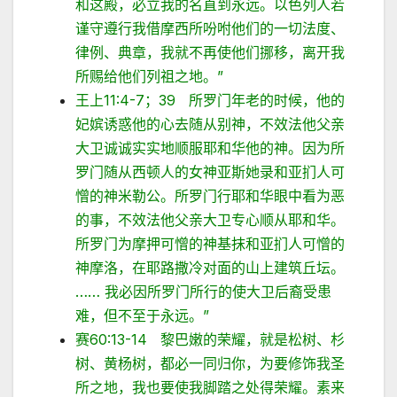
和这殿，必立我的名直到永远。以色列人若
谨守遵行我借摩西所吩咐他们的一切法度、
律例、典章，我就不再使他们挪移，离开我
所赐给他们列祖之地。”
王上11:4-7；39 所罗门年老的时候，他的
妃嫔诱惑他的心去随从别神，不效法他父亲
大卫诚诚实实地顺服耶和华他的神。因为所
罗门随从西顿人的女神亚斯她录和亚扪人可
憎的神米勒公。所罗门行耶和华眼中看为恶
的事，不效法他父亲大卫专心顺从耶和华。
所罗门为摩押可憎的神基抹和亚扪人可憎的
神摩洛，在耶路撒冷对面的山上建筑丘坛。
…… 我必因所罗门所行的使大卫后裔受患
难，但不至于永远。”
赛60:13-14 黎巴嫩的荣耀，就是松树、杉
树、黄杨树，都必一同归你，为要修饰我圣
所之地，我也要使我脚踏之处得荣耀。素来