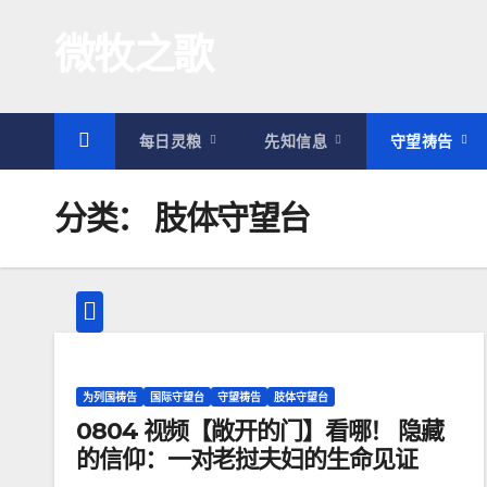
跳
微牧之歌
至
内
容
每日灵粮
先知信息
守望祷告
分类：
肢体守望台
为列国祷告
国际守望台
守望祷告
肢体守望台
0804 视频【敞开的门】看哪！ 隐藏
的信仰：一对老挝夫妇的生命见证