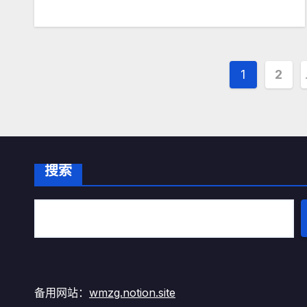
文
1
2
章
分
页
搜索
备用网站：
wmzg.notion.site