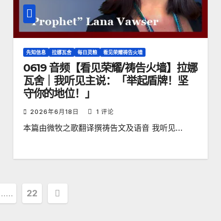
先知信息
拉娜瓦舍
每日灵粮
看见荣耀祷告火墙
0619 音频【看见荣耀/祷告火墙】拉娜
瓦舍｜我听见主说：「举起盾牌！坚
守你的地位！」
2026年6月18日
1 评论
本篇由微牧之歌翻译撰祷告文及语音 我听见…
……
22