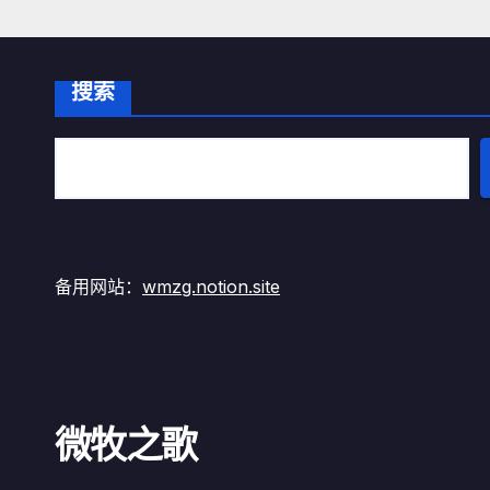
分
页
搜索
备用网站：
wmzg.notion.site
微牧之歌