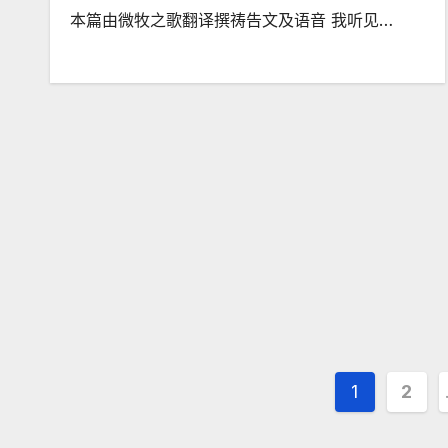
本篇由微牧之歌翻译撰祷告文及语音 我听见…
文
1
2
章