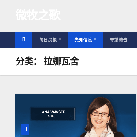
跳
微牧之歌
至
内
容
每日灵粮
先知信息
守望祷告
分类：
拉娜瓦舍